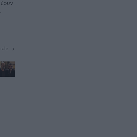
άζουν
.
icle