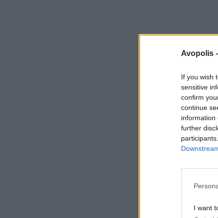
Avopolis 
If you wish 
sensitive in
confirm you
continue se
information 
further disc
participants
Downstream 
Persona
I want t