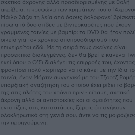
σχετικά άχρονης αλλά προσδιορισμένης με θολή
ακρίβεια: η κρυψώνα των χρημάτων που ο 14χρονο
Μάιλο βάζει τη λεία από όσους δολοφονεί βρίσκετ
πίσω από δυο στίβες με βιντεοκασέτες που έχουν
γραμμένες ταινίες με βαμπίρ: τα DVD θα ήταν πολ
οικεία για τον χρονικό αποπροσδιορισμό που
επιχειρείται εδώ. Με τη σειρά τους εκείνες είναι
προσεκτικά διαλεγμένες, δεν θα βρείτε κανένα Twi
εκεί όπου ο Ο’Σι διαλέγει τις επιρροές του, έχοντας
φροντίσει πολύ νωρίτερα να το κάνει με την ίδια το
ταινία, έναν Μάρτιν συγγενικό με του Τζορτζ Ρομέρ
υπαρξιακή αναζήτηση του οποίου έχει ρίξει το βάρ
της στις πλάτες του χρόνια πριν - είπαμε, σχετικά
άχρονη αλλά οι αντιστοιχίες και οι ομοιότητες που
εντοπίζεις στις καταστάσεις ξέρεις ότι ανήκουν
ολοκληρωτικά στη γενιά σου, άντε να τις μοιράζεσ
την προηγούμενη.