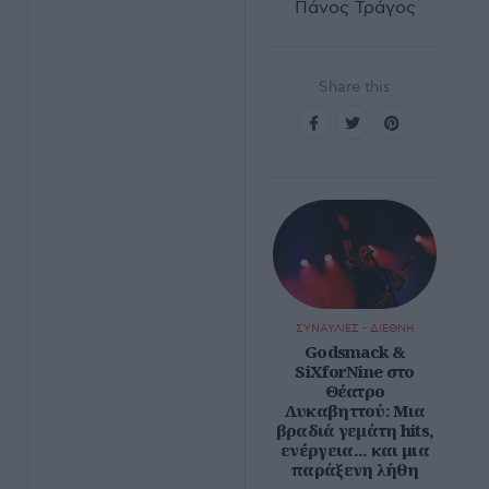
Πάνος Τράγος
Share this
ΣΥΝΑΥΛΙΕΣ - ΔΙΕΘΝΗ
Godsmack &
SiXforNine στο
Θέατρο
Λυκαβηττού: Μια
βραδιά γεμάτη hits,
ενέργεια... και μια
παράξενη λήθη