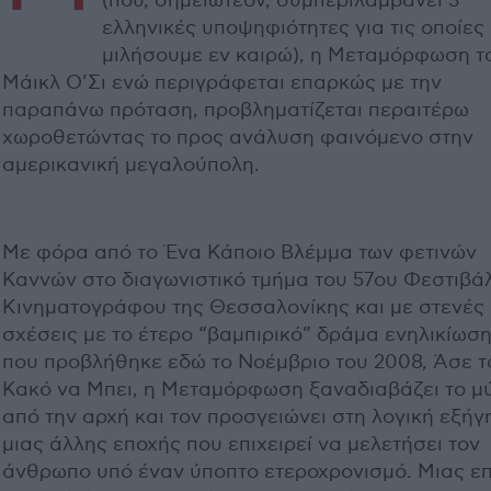
(που, σημειωτέον, συμπεριλαμβάνει 3
ελληνικές υποψηφιότητες για τις οποίες
μιλήσουμε εν καιρώ), η Μεταμόρφωση τ
Μάικλ Ο’Σι ενώ περιγράφεται επαρκώς με την
παραπάνω πρόταση, προβληματίζεται περαιτέρω
χωροθετώντας το προς ανάλυση φαινόμενο στην
αμερικανική μεγαλούπολη.
Με φόρα από το Ένα Κάποιο Βλέμμα των φετινών
Καννών στο διαγωνιστικό τμήμα του 57ου Φεστιβά
Κινηματογράφου της Θεσσαλονίκης και με στενές
σχέσεις με το έτερο “βαμπιρικό” δράμα ενηλικίωσ
που προβλήθηκε εδώ το Νοέμβριο του 2008, Άσε τ
Κακό να Μπει, η Μεταμόρφωση ξαναδιαβάζει το μ
από την αρχή και τον προσγειώνει στη λογική εξή
μιας άλλης εποχής που επιχειρεί να μελετήσει τον
άνθρωπο υπό έναν ύποπτο ετεροχρονισμό. Μιας ε