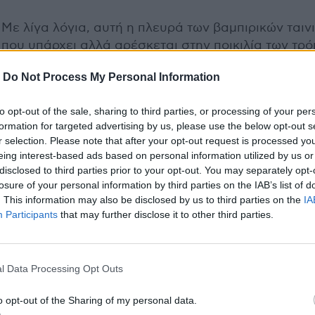
Με λίγα λόγια, αυτή η πλευρά των βαμπιρικών ταιν
που υπάρχει αλλά αρέσκεται στην ποικιλία των τρ
προσέγγισής της, μπορεί να μοιάζει απλώς σαν ο 
-
Do Not Process My Personal Information
να διελύθη εις τα εξ ων συνετέθη, περιλαμβάνει 
τόσο την αγωνία της φυσικής μετάλλαξης όσο και 
to opt-out of the sale, sharing to third parties, or processing of your per
πόνο της συνειδητοποίησης της πηγής της: του χρό
formation for targeted advertising by us, please use the below opt-out s
Γιατί αν κλασικά αναζητώντας πίσω από το πέπλο η
r selection. Please note that after your opt-out request is processed y
βαμπιρική αναζήτηση βαραίνει την υπαρξιακή αγω
eing interest-based ads based on personal information utilized by us or
με το αδιέξοδό της, εδώ συνεπικουρείται από τη σκ
disclosed to third parties prior to your opt-out. You may separately opt-
του χρόνου που υπάρχει για να δείχνει το τέλος του
losure of your personal information by third parties on the IAB’s list of
. This information may also be disclosed by us to third parties on the
IA
να προκαλεί έναν πολύ πιο οικείο προβληματισμό 
Participants
that may further disclose it to other third parties.
εκείνον της αέναης αναζήτησης - πιο αβάσταχτο ή
υποφερτό, για πρώτη φορά δεν έχει καμία σημασία
l Data Processing Opt Outs
o opt-out of the Sharing of my personal data.