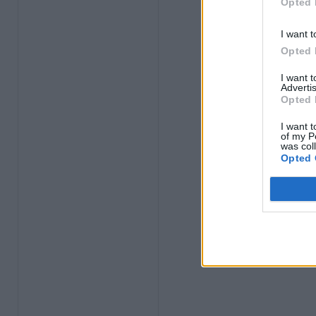
Opted 
I want t
Opted 
I want 
Advertis
Opted 
I want t
of my P
was col
Opted 