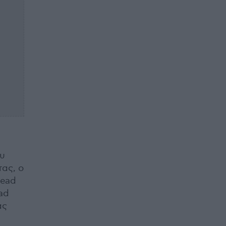
ου
τας, ο
dead
ad
ας