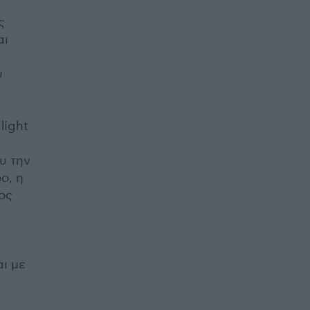
ς
αι
ύ
light
υ την
ο, η
ος
αι με