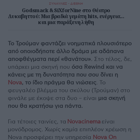
ΣΥΝΑΥΛΙΕΣ - ΔΙΕΘΝΗ
Godsmack & SiXforNine στο Θέατρο
Λυκαβηττού: Μια βραδιά γεμάτη hits, ενέργεια...
και μια παράξενη λήθη
Το Τρούμαν φαντάζει νοηματικά πλουσιότερο
από οποιοδήποτε άλλο δράμα με αδάπανα
αποφθέγματα περί «θανάτου»
. Στο τέλος, δε,
υπάρχει μια σκηνή που
όσα Rewind και να
κάνεις με τη δυνατότητα που σου δίνει η
Nova
, το ίδιο πράγμα θα νιώσεις
. Το
φευγαλέο βλέμμα του σκύλου (Τρούμαν) στο
φινάλε με έκοψε στα δυο – είναι
μια σκηνή
που θα κρατήσω για πάντα.
Για τέτοιες ταινίες, τα
Novacinema
είναι
μονόδρομος. Χωρίς καμία επιπλέον χρέωση η
Nova πρoσφέρει την υπηρεσία
Nova On