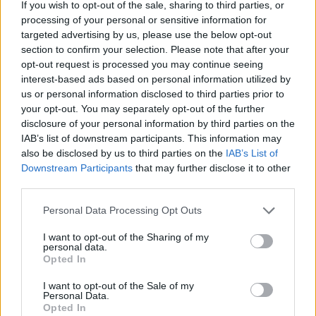
If you wish to opt-out of the sale, sharing to third parties, or
Google News
processing of your personal or sensitive information for
targeted advertising by us, please use the below opt-out
section to confirm your selection. Please note that after your
opt-out request is processed you may continue seeing
interest-based ads based on personal information utilized by
MOOD OF THE DAY
us or personal information disclosed to third parties prior to
your opt-out. You may separately opt-out of the further
Ποτέ δεν είναι αργά,
disclosure of your personal information by third parties on the
κυριολεκτικά. Ο Άντονι Χόπκινς
IAB’s list of downstream participants. This information may
also be disclosed by us to third parties on the
IAB’s List of
στα 88 αρνείται να το βάλει κάτω
Downstream Participants
that may further disclose it to other
και κυκλοφορεί το 1ο του
third parties.
άλμπουμ με ορχηστρικές συνθέσεις και τίτλο:
Life Is A Dream. Φυσικά και είναι Άντονι...
Personal Data Processing Opt Outs
Μάκης Μηλάτος
I want to opt-out of the Sharing of my
personal data.
Opted In
I want to opt-out of the Sale of my
Personal Data.
Opted In