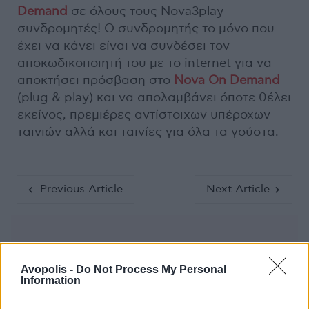
Demand
σε όλους τους Nova3play
συνδρομητές! Ο συνδρομητής το μόνο που
έχει να κάνει είναι να συνδέσει τον
αποκωδικοποιητή του με το internet για να
αποκτήσει πρόσβαση στο
Nova On Demand
(plug & play) και να απολαμβάνει όποτε θέλει
εκείνος, πρεμιέρες αντίστοιχων υπέροχων
ταινιών αλλά και ταινίες για όλα τα γούστα.
Previous Article
Next Article
Avopolis -
Do Not Process My Personal
Information
Ακολούθησε το Avopolis Network στο