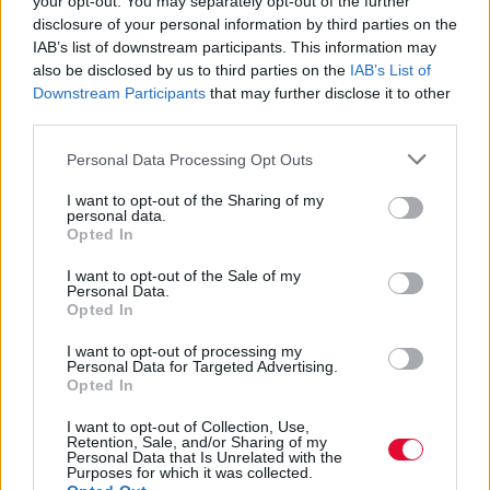
your opt-out. You may separately opt-out of the further
disclosure of your personal information by third parties on the
IAB’s list of downstream participants. This information may
also be disclosed by us to third parties on the
IAB’s List of
ΝΑΤΆΣΑ ΠΑΠΑΘΩΜΆ
ΑΠΡ 12,2001
ΣΥΝΑΥΛΙΕΣ - ΔΙΕΘΝΗ
Downstream Participants
that may further disclose it to other
Oνειροπαγίδα, Μέντα
third parties.
Χώρος:
Μουσική σκηνή Στον Αέρα, Πετρούπολη
Personal Data Processing Opt Outs
Ημερομηνία διεξαγωγής:
6/4/2001
I want to opt-out of the Sharing of my
personal data.
Opted In
ΔΗΜΉΤΡΗΣ ΓΚΙΏΝΗΣ
ΑΠΡ 11,2001
ΣΥΝΑΥΛΙΕΣ - ΕΛΛΗΝΙΚΑ
I want to opt-out of the Sale of my
Closer
Personal Data.
Opted In
I want to opt-out of processing my
Personal Data for Targeted Advertising.
Opted In
ΔΗΜΉΤΡΗΣ ΓΚΙΏΝΗΣ
ΑΠΡ 11,2001
ΣΥΝΑΥΛΙΕΣ - ΔΙΕΘΝΗ
I want to opt-out of Collection, Use,
Closer
Retention, Sale, and/or Sharing of my
Personal Data that Is Unrelated with the
Χώρος:
Moυσική σκηνή Στον Αέρα, Αθήνα
Purposes for which it was collected.