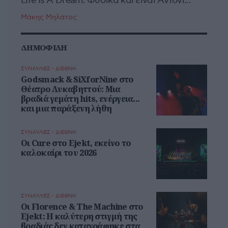
Life Is A Dream. Φυσικά και είναι Άντονι...
Μάκης Μηλάτος
ΔΗΜΟΦΙΛΗ
ΣΥΝΑΥΛΙΕΣ - ΔΙΕΘΝΗ
Godsmack & SiXforNine στο
Θέατρο Λυκαβηττού: Μια
βραδιά γεμάτη hits, ενέργεια...
και μια παράξενη λήθη
ΣΥΝΑΥΛΙΕΣ - ΔΙΕΘΝΗ
Οι Cure στο Ejekt, εκείνο το
καλοκαίρι του 2026
ΣΥΝΑΥΛΙΕΣ - ΔΙΕΘΝΗ
Oι Florence & The Machine στο
Ejekt: Η καλύτερη στιγμή της
βραδιάς δεν καταγράφηκε στα