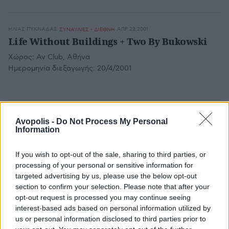
ΗΛΊΑΣ ΠΥΚΝΆΔΑΣ
ΑΠΡ 23,2001
ΣΥΝΑΥΛΙΕΣ - ΔΙΕΘΝΗ
Life Without Buildings + Two By Bukowski
Χώρος:
Αν Club, Αθήνα
Ημερομηνία διεξαγωγής:
20/4/2001
ΗΛΊΑΣ ΠΥΚΝΆΔΑΣ
ΑΠΡ 13,2001
ΣΥΝΑΥΛΙΕΣ - ΔΙΕΘΝΗ
Avopolis -
Do Not Process My Personal
My Vitriol + Mo*Ho*Bish*O*Pi + Thirteen:13
Information
Χώρος:
The Wedgewood Rooms, Portsmouth, U.K.
If you wish to opt-out of the sale, sharing to third parties, or
Ημερομηνία διεξαγωγής:
25/2/2001
processing of your personal or sensitive information for
targeted advertising by us, please use the below opt-out
section to confirm your selection. Please note that after your
opt-out request is processed you may continue seeing
ΝΑΤΆΣΑ ΠΑΠΑΘΩΜΆ
ΑΠΡ 12,2001
ΣΥΝΑΥΛΙΕΣ - ΕΛΛΗΝΙΚΑ
interest-based ads based on personal information utilized by
Oνειροπαγίδα, Μέντα
us or personal information disclosed to third parties prior to