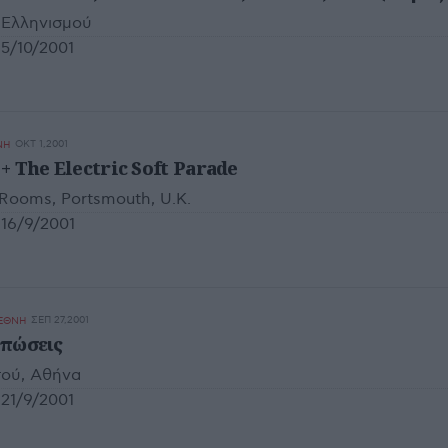
 Ελληνισμού
5/10/2001
ΟΚΤ 1,2001
ΝΗ
+ The Electric Soft Parade
ooms, Portsmouth, U.K.
16/9/2001
ΣΕΠ 27,2001
ΙΕΘΝΗ
υπώσεις
ού, Αθήνα
21/9/2001