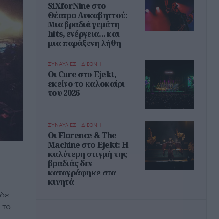
SiXforNine στο
Θέατρο Λυκαβηττού:
Μια βραδιά γεμάτη
hits, ενέργεια... και
μια παράξενη λήθη
ΣΥΝΑΥΛΙΕΣ - ΔΙΕΘΝΗ
Οι Cure στο Ejekt,
εκείνο το καλοκαίρι
του 2026
ΣΥΝΑΥΛΙΕΣ - ΔΙΕΘΝΗ
Oι Florence & The
Machine στο Ejekt: Η
καλύτερη στιγμή της
βραδιάς δεν
καταγράφηκε στα
κινητά
 δε
 το