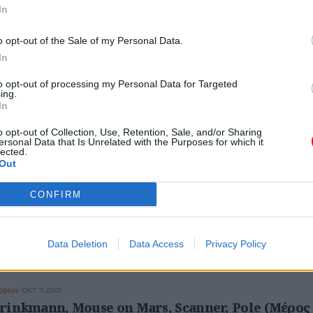
In
o opt-out of the Sale of my Personal Data.
ΟΚΤ 22,2001
ΝΗ
In
ooms, Portsmouth, U.K.
to opt-out of processing my Personal Data for Targeted
ing.
12/9/2001
In
o opt-out of Collection, Use, Retention, Sale, and/or Sharing
ersonal Data that Is Unrelated with the Purposes for which it
lected.
Out
ΟΚΤ 11,2001
ΙΕΘΝΗ
 Brinkmann, Mouse on Mars, Scanner, Pole (Μέρος
CONFIRM
 Ελληνισμού
5/10/2001
Data Deletion
Data Access
Privacy Policy
ΟΚΤ 11,2001
ΙΕΘΝΗ
 Brinkmann, Mouse on Mars, Scanner, Pole (Μέρος 