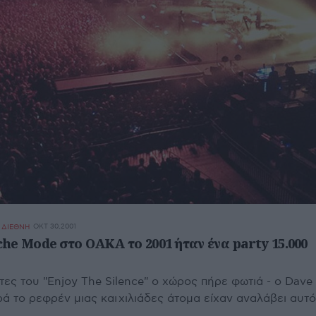
ΟΚΤ 30,2001
- ΔΙΕΘΝΗ
he Mode στο ΟΑΚΑ το 2001 ήταν ένα party 15.000
τες του "Enjoy The Silence" ο χώρος πήρε φωτιά - ο Dave
 το ρεφρέν μιας και χιλιάδες άτομα είχαν αναλάβει αυτό