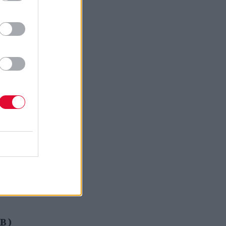
 Α)
B )