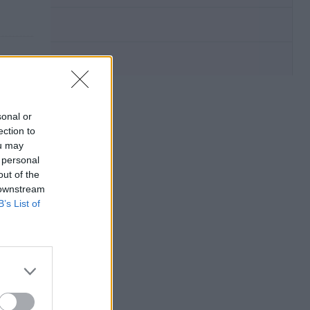
sonal or
ection to
ou may
 personal
out of the
 downstream
B’s List of