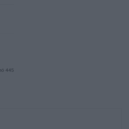
πό 445