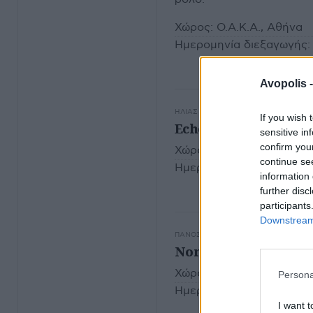
Χώρος:
Ο.Α.Κ.Α., Αθήνα
Ημερομηνία διεξαγωγής:
Avopolis 
ΗΛΊΑΣ ΠΥΚΝΆΔΑΣ
ΣΥΝΑΥΛΙΕΣ - ΔΙΕΘ
If you wish 
Echobelly
sensitive in
confirm you
Χώρος:
The Wedgewood 
continue se
Ημερομηνία διεξαγωγής:
information 
further disc
participants
Downstream 
ΠΆΝΟΣ ΚΑΡΑΦΩΤΙΆΣ
ΣΥΝΑΥΛΙΕΣ - Δ
Nomads
Χώρος:
AN Club, Αθήνα
Persona
Ημερομηνία διεξαγωγής:
I want t