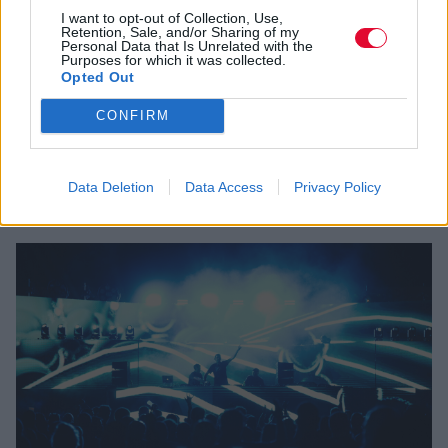
I want to opt-out of Collection, Use,
Φοβερή εμφάνιση από το γαλλικό τρίο που
Retention, Sale, and/or Sharing of my
Personal Data that Is Unrelated with the
καθήλωσε το κατάμεστο venue με τις
Purposes for which it was collected.
συναισθηματικές, κιθαριστικές του ριπές.
Opted Out
Χώρος:
Temple Athens
CONFIRM
Ημερομηνία διεξαγωγής:
19/05/2023
Φωτογράφος:
Αργύρης Λιόσης
Data Deletion
Data Access
Privacy Policy