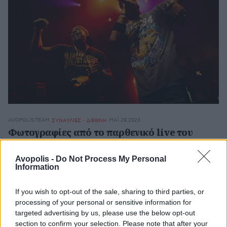
AVOPOLIS.TEAM
ΜΆΙ 28,2023
ΣΥΝΑΥΛΙΕΣ - ΔΙΕΘΝΗ
Φωτογραφίες από το παρθενικό live του
Benny The Butcher στην Ελλάδα
Avopolis -
Do Not Process My Personal
Ο Αμερικανός ράπερ, γέννημα-θρέμμα του Buffalo
Information
και καμάρι της Griselda Records, εμφανίστηκε στο
Fuzz με opening act τους Hatemost & Κανών.
If you wish to opt-out of the sale, sharing to third parties, or
processing of your personal or sensitive information for
Χώρος:
Fuzz Live Music Club
targeted advertising by us, please use the below opt-out
Ημερομηνία διεξαγωγής:
20/05/2023
section to confirm your selection. Please note that after your
Φωτογράφος:
Αργύρης Λιόσης