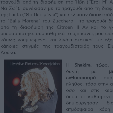
τραγούδι από τη διαφήμιση της Ήβη (“Έτσι Μ’ Α
Να Ζω”), συνέχισαν με το τραγούδι από τη διαφ
της Lacta (“Θα Περιμένω”) και έκλεισαν διασκευά
το “Baila Morena” του Zucchero - το τραγούδι δ
από τη διαφήμιση της Citroen 1! Αν και το γ
υπερασπίστηκε συμπαθητικά το ό,τι κάνει, μου φ
κάπως κουμπωμένοι και λιγάκι στατικοί, με εξα
κάποιες στιγμές της τραγουδίστριάς τους Ει
Δούκα.
Η
Shakira
, τώρα, 
δεκτή με
μ
ενθουσιασμό
από
πλήθος, τόσο στην α
όσο και στις κερκ
όπου οι καθισμένοι
δημιούργησαν ιδια
ατμόσφαιρα χάρη