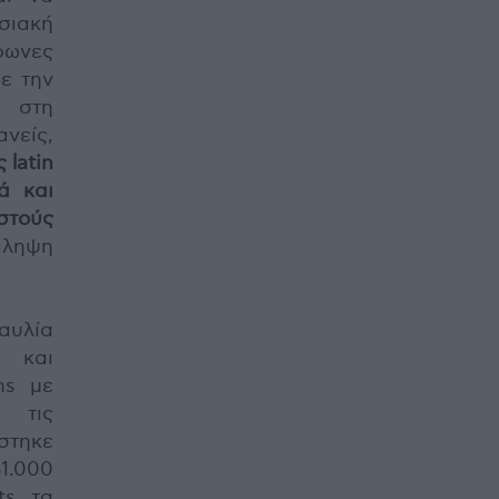
σιακή
φωνες
ε την
ς στη
ανείς,
 latin
ά και
στούς
άληψη
αυλία
ο και
ns με
 τις
στηκε
.000
ts τα