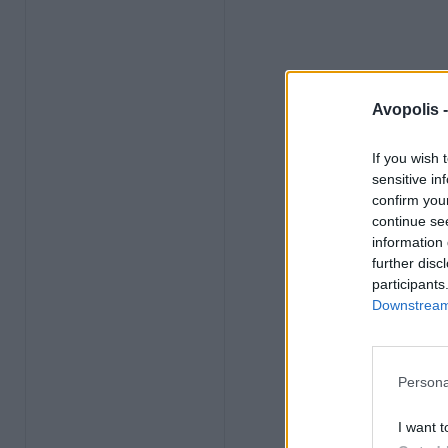
Avopolis 
If you wish 
sensitive in
confirm you
continue se
information 
further disc
participants
Downstream 
Persona
I want t