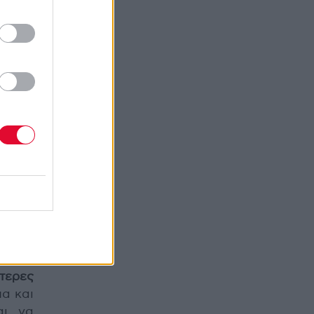
 πώς
ό μια
την
ατίνα
το
ver”
 δεν
κάποιο
ι στο
 star
τημένη
έσεις)
ακόμα
ίτερες
μα και
αι να