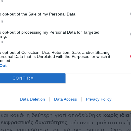
In
εντυπωσιακό το
μεταμορφώθηκε απ
o opt-out of the Sale of my Personal Data.
μπαλανταδόρο
με 
In
κιθάρα της
σε λ
to opt-out of processing my Personal Data for Targeted
σεξοβόμβα
σ
ing.
In
“Whenever Where
(απόρησα πώς
o opt-out of Collection, Use, Retention, Sale, and/or Sharing
...ξεγοφιάστηκε σε 
ersonal Data that Is Unrelated with the Purposes for which it
lected.
σημείο), καθώς κα
Out
εκρηκτικό φινάλε με το mega hit “Hips Don’t Lie”.
CONFIRM
Στο ενδιάμεσο, ωστόσο, την Κολομβιανή super
πρόδωσαν και τα τραγούδια της, αλλά και η συζη
Data Deletion
Data Access
Privacy Policy
της φωνή. Τα πρώτα γιατί (πέρα από μερικές εξαιρ
αποτυπώθηκαν μέτρια
, ορισμένα μάλιστα ήταν 
και κακά· η δεύτερη γιατί αποδείχθηκε
χωρίς ιδια
εκφραστικές δυνατότητες
, ρέποντας μάλιστα ακό
στην επιπεδότητα σε κάποια σημεία. Όσο κ