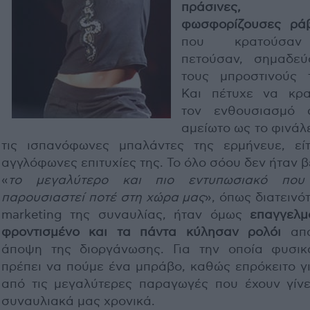
πράσινες,
φωσφορίζουσες ρά
που κρατούσα
πετούσαν, σημαδεύ
τους μπροστινούς τ
Και πέτυχε να κρα
τον ενθουσιασμό 
αμείωτο ως το φινάλε
τις ισπανόφωνες μπαλάντες της ερμήνευε, είτ
αγγλόφωνες επιτυχίες της. Το όλο σόου δεν ήταν 
«
το μεγαλύτερο και πιο εντυπωσιακό που
παρουσιαστεί ποτέ στη χώρα μας
», όπως διατεινό
marketing της συναυλίας, ήταν όμως
επαγγελμα
φροντισμένο και τα πάντα κύλησαν ρολόι
από
άποψη της διοργάνωσης. Για την οποία φυσικ
πρέπει να πούμε ένα μπράβο, καθώς επρόκειτο γι
από τις μεγαλύτερες παραγωγές που έχουν γίνε
συναυλιακά μας χρονικά.