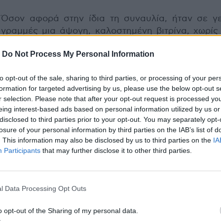
Όσον αφορά στην ίδια τη συναυλία, ήταν σε γε
γραμμές μια άψογη, καλοστημένη βιτρίνα, χωρίς
να υπάρχει πάντα το περιεχόμενο πίσω της. Η Sh
-
Do Not Process My Personal Information
ήταν πάντως ομιλητική, έπαιζε με το κοινό 
κέρδιζε, όχι μόνο με το κορμί της και το αστραφτε
to opt-out of the sale, sharing to third parties, or processing of your per
χαμόγελο,
αλλά και με τη γενικότερη στάση τη
formation for targeted advertising by us, please use the below opt-out s
«
γεια σου Αθήνα
» που μας είπε σε άπταιστα Ελλ
r selection. Please note that after your opt-out request is processed y
στο ξεκίνημα το ένιωθε και γενικά σε έπειθε ότι
eing interest-based ads based on personal information utilized by us or
να κάνεις με ένα καλοσυνάτο, ζεστό πλάσμα, άσχ
disclosed to third parties prior to your opt-out. You may separately opt-
τυχαίνει να στοιχειώνει τις φαντασιώσεις π
losure of your personal information by third parties on the IAB’s list of
. This information may also be disclosed by us to third parties on the
IA
αντρών ανά την υφήλιο.
Participants
that may further disclose it to other third parties.
Πάνω δε στη σκην
l Data Processing Opt Outs
Ολυμπιακού Στα
έδωσε
ρεσιτάλ κί
o opt-out of the Sharing of my personal data.
και ήταν π