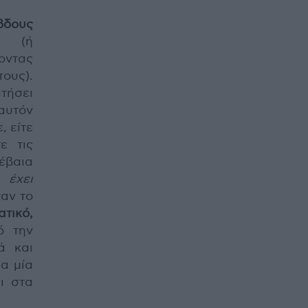
βδους
ν (ή
οντας
ους).
τήσει
αυτόν
, είτε
ε τις
βέβαια
 έχει
ταν το
τικό,
 την
ά και
α μία
ι στα