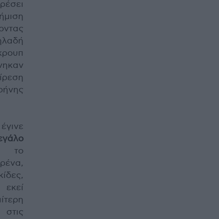
ρέσει
ήμιση
ζοντας
ηλαδή
κρουπ
άνηκαν
ίρεση
ρήνης
έγινε
εγάλο
 το
ρένα,
ίδες,
 εκεί
ίτερη
 στις