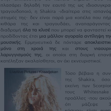
πλασάρει δηλαδή τον εαυτό της ως ιδιοσυγκρα
τραγουδοποιό, η Shakira -ιδιαίτερα στις ισπανό
στιγμές της- δεν είναι παρά μια κοπέλα που πήρ
κιθάρα της και τραγουδάει, αναπαράγοντα
διαδρομή
όλα τα κλισέ
που μπορεί να φανταστεί κ
προδίδοντας έτσι
μια μάλλον αγοραία αντίληψη της
μουσικής
. Ερμηνευτικά δε πόνταρε
αποκλειστικ
μόνο στη χροιά της
και
στους νιαουρι
λαρυγγισμούς της
, οι οποίοι στη διαρκή επαν
κατέληξαν ακαλαίσθητοι, αν όχι εκνευριστικοί.
Τόσο βέβαια η συν
της Shakira, όσ
εκείνη των Scorpio
τους Whitesnake
προάλλες -που ακού
ότι μάζεψε 31
κόσμου- είναι even