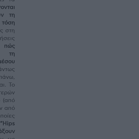
ονται
υν τη
α τόση
ς στη
ήσεις
 πώς
ν τη
έσου
άντως
απάνω,
ι. Το
τερών
 (από
υν από
οποίες
“Hips
άξουν