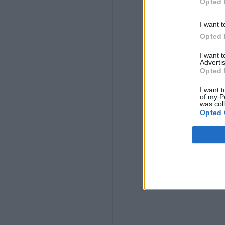
Opted 
I want t
Opted 
I want 
Advertis
Opted 
I want t
of my P
was col
Opted 