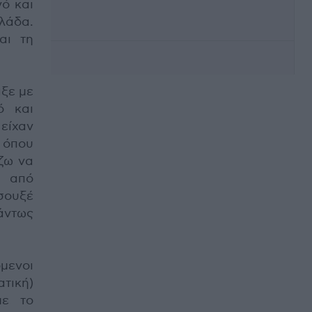
ό και
λάδα.
αι τη
ιξε με
ό και
είχαν
 όπου
ίζω να
ο από
σουξέ
άντως
μενοι
ική)
με το