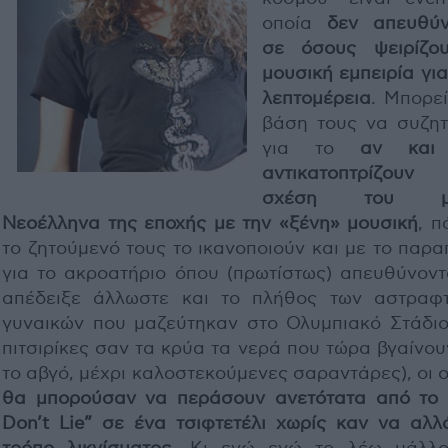
οποία
δεν απευθύν
σε όσους ψειρίζο
μουσική εμπειρία γι
λεπτομέρεια
. Μπορεί
βάση τους να συζητ
για το
αν και
αντικατοπτρίζου
σχέση του μ
Νεοέλληνα της εποχής με την «ξένη» μουσική
, π
το ζητούμενό τους το ικανοποιούν και με το παρ
για το ακροατήριο όπου (πρωτίστως) απευθύνοντα
απέδειξε άλλωστε και το πλήθος των αστραφ
γυναικών που μαζεύτηκαν στο Ολυμπιακό Στάδιο
πιτσιρίκες σαν τα κρύα τα νερά που τώρα βγαίνο
το αβγό, μέχρι καλοστεκούμενες σαραντάρες), οι 
θα μπορούσαν να περάσουν ανετότατα από το 
Don’t Lie” σε ένα τσιφτετέλι χωρίς καν να αλλ