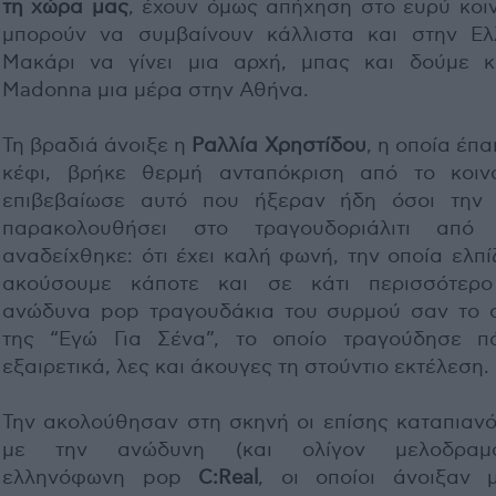
τη χώρα μας
, έχουν όμως απήχηση στο ευρύ κοιν
μπορούν να συμβαίνουν κάλλιστα και στην Ελ
Μακάρι να γίνει μια αρχή, μπας και δούμε κ
Madonna μια μέρα στην Αθήνα.
Τη βραδιά άνοιξε η
Ραλλία Χρηστίδου
, η οποία έπα
κέφι, βρήκε θερμή ανταπόκριση από το κοιν
επιβεβαίωσε αυτό που ήξεραν ήδη όσοι την 
παρακολουθήσει στο τραγουδοριάλιτι από
αναδείχθηκε: ότι έχει καλή φωνή, την οποία ελπ
ακούσουμε κάποτε και σε κάτι περισσότερ
ανώδυνα pop τραγουδάκια του συρμού σαν το 
της “Εγώ Για Σένα”, το οποίο τραγούδησε π
εξαιρετικά, λες και άκουγες τη στούντιο εκτέλεση.
Την ακολούθησαν στη σκηνή οι επίσης καταπιανό
με την ανώδυνη (και ολίγον μελοδραματ
ελληνόφωνη pop
C:Real
, οι οποίοι άνοιξαν 