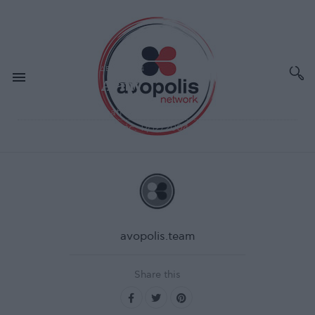
ΔΕΚ 29,2004
ΣΥΝΑΥΛΙΕΣ - ΔΙΕΘΝΗ
New Model Army
Χώρος:
Astoria Theatre, Λονδίνο
Ημερομηνία διεξαγωγής:
17/12/2004
avopolis.team
Share this