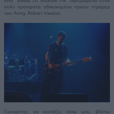
live) “Ballad Of Bodmin Pill” αφιερωμένο στον
πολύ πρόσφατα αδικοχαμένο πρώην ντράμερ
των Army, Robert Heaton.
Γυρνώντας να κοιτάξω πίσω μου, βλέπω