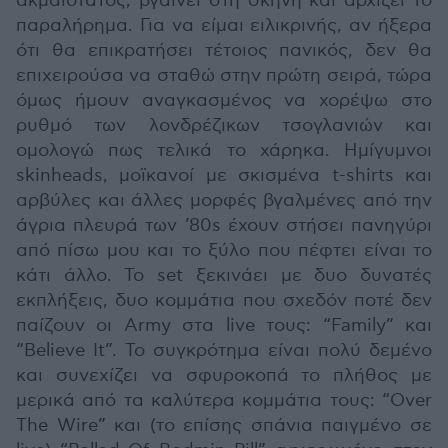
ακμαιότατος, βγαίνει στη σκηνή και αρχίζει το
παραλήρημα. Για να είμαι ειλικρινής, αν ήξερα
ότι θα επικρατήσει τέτοιος πανικός, δεν θα
επιχειρούσα να σταθώ στην πρώτη σειρά, τώρα
όμως ήμουν αναγκασμένος να χορέψω στο
ρυθμό των λονδρέζικων τσογλανιών και
ομολογώ πως τελικά το χάρηκα. Ημίγυμνοι
skinheads, μοϊκανοί με σκισμένα t-shirts και
αρβύλες και άλλες μορφές βγαλμένες από την
άγρια πλευρά των ’80s έχουν στήσει πανηγύρι
από πίσω μου και το ξύλο που πέφτει είναι το
κάτι άλλο. Το set ξεκινάει με δυο δυνατές
εκπλήξεις, δυο κομμάτια που σχεδόν ποτέ δεν
παίζουν οι Army στα live τους: “Family” και
“Believe It”. Το συγκρότημα είναι πολύ δεμένο
και συνεχίζει να σφυροκοπά το πλήθος με
μερικά από τα καλύτερα κομμάτια τους: “Over
The Wire” και (το επίσης σπάνια παιγμένο σε