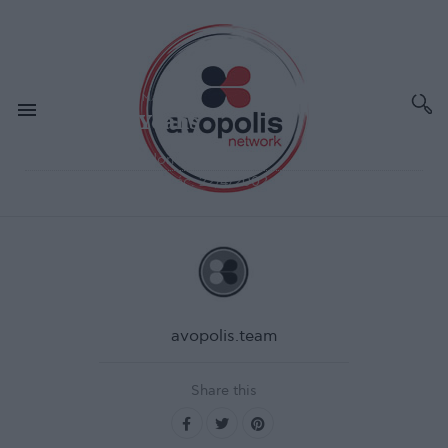
ΜΆΙ 8,2002
ΣΥΝΑΥΛΙΕΣ - ΔΙΕΘΝΗ
Yeah Yeah Yeahs
Χώρος:
Trash, London
Ημερομηνία διεξαγωγής:
22/4/2002
avopolis.team
Share this