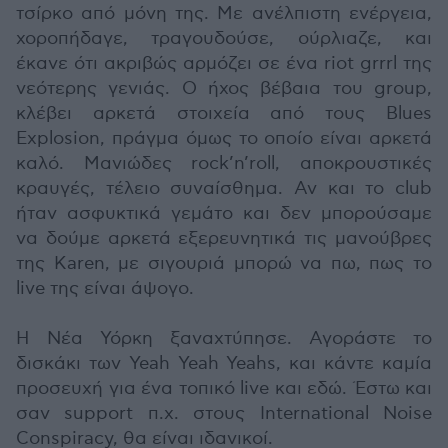
τσίρκο από μόνη της. Με ανέλπιστη ενέργεια,
χοροπήδαγε, τραγουδούσε, ούρλιαζε, και
έκανε ότι ακριβώς αρμόζει σε ένα riot grrrl της
νεότερης γενιάς. Ο ήχος βέβαια του group,
κλέβει αρκετά στοιχεία από τους Blues
Explosion, πράγμα όμως το οποίο είναι αρκετά
καλό. Μανιώδες rock’n’roll, αποκρουστικές
κραυγές, τέλειο συναίσθημα. Αν και το club
ήταν ασφυκτικά γεμάτο και δεν μπορούσαμε
να δούμε αρκετά εξερευνητικά τις μανούβρες
της Karen, με σιγουριά μπορώ να πω, πως το
live της είναι άψογο.
Η Νέα Υόρκη ξαναχτύπησε. Αγοράστε το
δισκάκι των Yeah Yeah Yeahs, και κάντε καμία
προσευχή για ένα τοπικό live και εδώ. Έστω και
σαν support π.χ. στους International Noise
Conspiracy, θα είναι ιδανικοί.