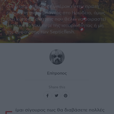
Ο Επίτροπος πέρασε υπέροχα στην πρώτη
εμφάνιση metal μπάντας στο Ηρώδειο, όμως
έχει κάποιες σκέψεις που θέλει να μοιραστεί
με το κοινό του, περί της ιστορικότητας ή μη
της εμφάνισης των Septicflesh.
Επίτροπος
Share this
ίμαι σίγουρος πως θα διαβάσετε πολλές