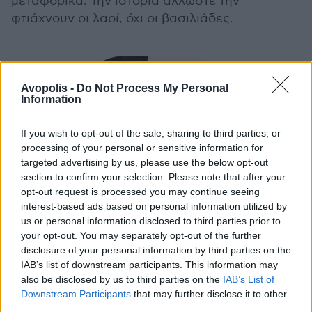
μεταφορικά. Την ιστορία άλλωστε την
φτιάχνουν οι λαοί, όχι οι βασιλιάδες.
Avopolis -
Do Not Process My Personal
Information
If you wish to opt-out of the sale, sharing to third parties, or
processing of your personal or sensitive information for
targeted advertising by us, please use the below opt-out
section to confirm your selection. Please note that after your
ΔΙΕΘΝΗ ΝΕΑ
opt-out request is processed you may continue seeing
Οι Avalanches επιτέλους ανακοίνωσαν το νέο
interest-based ads based on personal information utilized by
album "No Bad Memories"
us or personal information disclosed to third parties prior to
your opt-out. You may separately opt-out of the further
disclosure of your personal information by third parties on the
ΥΓ. Thanks to Martha Kourogeni για την φώτο.
IAB’s list of downstream participants. This information may
also be disclosed by us to third parties on the
IAB’s List of
Downstream Participants
that may further disclose it to other
third parties.