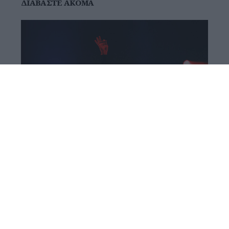
ΔΙΑΒΆΣΤΕ ΑΚΌΜΑ
Godsmack & SiXforNine στο Θέατρο
Λυκαβηττού: Μια βραδιά γεμάτη hits,
ενέργεια... και μια παράξενη λήθη
Η πρώτη επίσκεψη του Sully Erna και της παρέας του
στην Αθήνα είχε 4.000 οπαδούς, drum battles,...