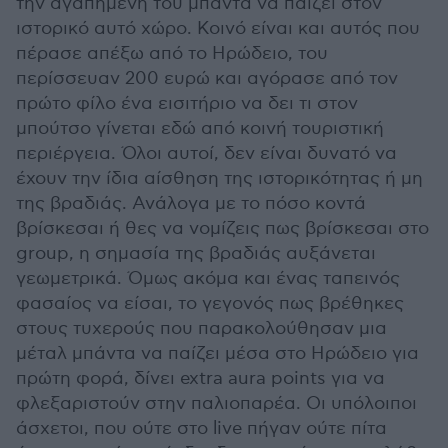
την αγαπημένη του μπάντα να παίζει στον
ιστορικό αυτό χώρο. Κοινό είναι και αυτός που
πέρασε απέξω από το Ηρώδειο, του
περίσσευαν 200 ευρώ και αγόρασε από τον
πρώτο φίλο ένα εισιτήριο να δει τι στον
μπούτσο γίνεται εδώ από κοινή τουριστική
περιέργεια. Όλοι αυτοί, δεν είναι δυνατό να
έχουν την ίδια αίσθηση της ιστορικότητας ή μη
της βραδιάς. Ανάλογα με το πόσο κοντά
βρίσκεσαι ή θες να νομίζεις πως βρίσκεσαι στο
group, η σημασία της βραδιάς αυξάνεται
γεωμετρικά. Όμως ακόμα και ένας ταπεινός
φασαίος να είσαι, το γεγονός πως βρέθηκες
στους τυχερούς που παρακολούθησαν μια
μέταλ μπάντα να παίζει μέσα στο Ηρώδειο για
πρώτη φορά, δίνει extra aura points για να
φλεξαριστούν στην παλιοπαρέα. Οι υπόλοιποι
άσχετοι, που ούτε στο live πήγαν ούτε πίτα