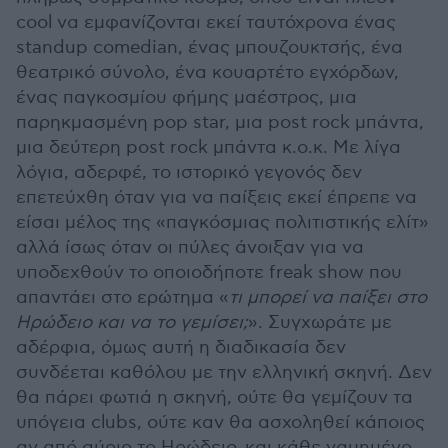
cool να εμφανίζονται εκεί ταυτόχρονα ένας
standup comedian, ένας μπουζουκτσής, ένα
θεατρικό σύνολο, ένα κουαρτέτο εγχόρδων,
ένας παγκοσμίου φήμης μαέστρος, μια
παρηκμασμένη pop star, μια post rock μπάντα,
μια δεύτερη post rock μπάντα κ.ο.κ. Με λίγα
λόγια, αδερφέ, το ιστορικό γεγονός δεν
επετεύχθη όταν για να παίξεις εκεί έπρεπε να
είσαι μέλος της «παγκόσμιας πολιτιστικής ελίτ»
αλλά ίσως όταν οι πύλες άνοιξαν για να
υποδεχθούν το οποιοδήποτε freak show που
απαντάει στο ερώτημα «
τι μπορεί να παίξει στο
Ηρώδειο και να το γεμίσει;
». Συγχωράτε με
αδέρφια, όμως αυτή η διαδικασία δεν
συνδέεται καθόλου με την ελληνική σκηνή. Δεν
θα πάρει φωτιά η σκηνή, ούτε θα γεμίζουν τα
υπόγεια clubs, ούτε καν θα ασχοληθεί κάποιος
αν από αύριο το Ηρώδειο και κάθε γαμημένο