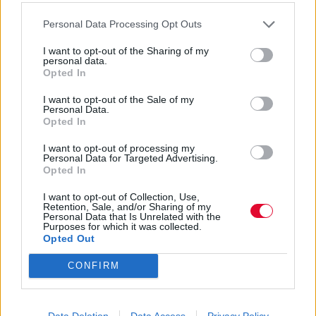
Previous Article
Next Article
Personal Data Processing Opt Outs
I want to opt-out of the Sharing of my
personal data.
Opted In
Ακολούθησε το Avopolis Network στο
Google
News
I want to opt-out of the Sale of my
Personal Data.
Opted In
I want to opt-out of processing my
Personal Data for Targeted Advertising.
MOOD OF THE DAY
Opted In
Ποτέ δεν είναι αργά, κυριολεκτικά. Ο
I want to opt-out of Collection, Use,
Retention, Sale, and/or Sharing of my
Άντονι Χόπκινς στα 88 αρνείται να το
Personal Data that Is Unrelated with the
βάλει κάτω και κυκλοφορεί το 1ο του
Purposes for which it was collected.
Opted Out
άλμπουμ με ορχηστρικές συνθέσεις και
τίτλο: Life Is A Dream. Φυσικά και είναι Άντονι...
CONFIRM
Μάκης Μηλάτος
Data Deletion
Data Access
Privacy Policy