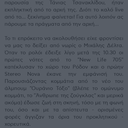
παρουσία της Τάνιας Τσανακλίδου, ήταν
εκπληκτική από το αρχή της. Διότι το καλό live
από το… ξεκίνημα φαίνεται! Για αυτό λοιπόν ας
πάρουμε τα πράγματα από την αρχή…
Το τι επρόκειτο να ακολουθήσει είχε φροντίσει
να μας το δείξει από νωρίς ο Μιχάλης Δέλτα.
Όταν το ρολόι έδειξε λίγο μετά της 10.30 οι
πρώτες νότες από το "New Life 705"
κατέκλυσαν το χώρο του Ρόδον και ο πρώην
Stereo Nova έκανε την εμφάνισή του.
Παρουσιάζοντας κομμάτια από το νέο του
άλμπουμ "Ουράνιο Τόξο" (βλέπε το ομώνυμο
κομμάτι, το "Άνθρωπε της ζούγκλας" και μερικά
ακόμα) έδωσε ζωή στη σκηνή, τόσο με τη φωνή
του, όσο και με τα απίστευτα - ορισμένες
φορές άγγιζαν τα όρια του προκλητικού -
χορευτικά.