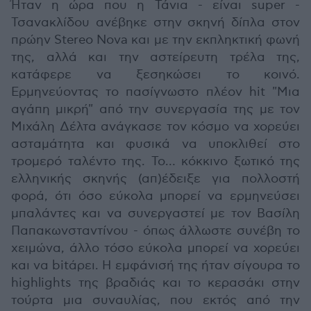
Ήταν η ώρα που η Τάνια - είναι super -
Τσανακλίδου ανέβηκε στην σκηνή δίπλα στον
πρώην Stereo Nova και με την εκπληκτική φωνή
της, αλλά και την αστείρευτη τρέλα της,
κατάφερε να ξεσηκώσει το κοινό.
Ερμηνεύοντας το πασίγνωστο πλέον hit "Μια
αγάπη μικρή" από την συνεργασία της με τον
Μιχάλη Δέλτα ανάγκασε τον κόσμο να χορεύει
ασταμάτητα και φυσικά να υποκλιθεί στο
τρομερό ταλέντο της. Το… κόκκινο ξωτικό της
ελληνικής σκηνής (απ)έδειξε για πολλοστή
φορά, ότι όσο εύκολα μπορεί να ερμηνεύσει
μπαλάντες και να συνεργαστεί με τον Βασίλη
Παπακωνσταντίνου - όπως άλλωστε συνέβη το
χειμώνα, άλλο τόσο εύκολα μπορεί να χορεύει
και να bitάρει. Η εμφάνισή της ήταν σίγουρα το
highlights της βραδιάς και το κερασάκι στην
τούρτα μια συναυλίας, που εκτός από την