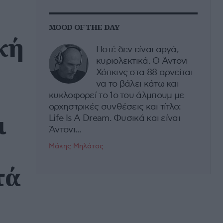
MOOD OF THE DAY
κή
Ποτέ δεν είναι αργά,
κυριολεκτικά. Ο Άντονι
Χόπκινς στα 88 αρνείται
να το βάλει κάτω και
κυκλοφορεί το 1ο του άλμπουμ με
ορχηστρικές συνθέσεις και τίτλο:
ι
Life Is A Dream. Φυσικά και είναι
Άντονι...
Μάκης Μηλάτος
τά