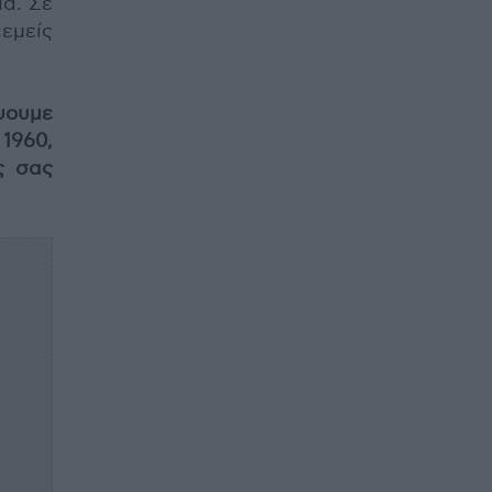
ια. Σε
εμείς
ψουμε
 1960,
ς σας