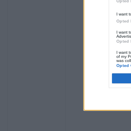
Opted 
I want t
Opted 
I want 
Advertis
Opted 
I want t
of my P
was col
Opted 