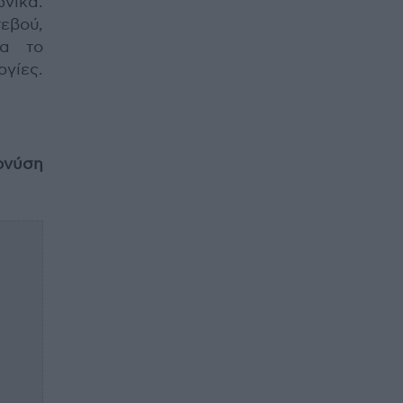
νικά.
εβού,
ια το
γίες.
ονύση