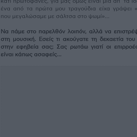
κάτι πρωτοφανές, για μας όμως είναι μια απ’ τα ίδ
ένα από τα πρώτα μου τραγούδια είχα γράψει «
που μεγαλώσαμε με σάλτσα στο ψωμί»…
Να πάμε στο παρελθόν λοιπόν, αλλά να επιστρέ
στη μουσική. Εσείς τι ακούγατε τη δεκαετία του
στην εφηβεία σας; Σας ρωτάω γιατί οι επιρροέ
είναι κάπως ασαφείς…