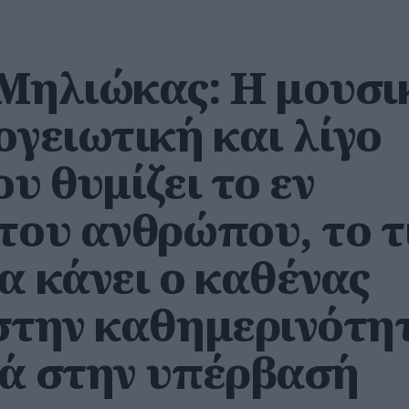
 Μηλιώκας: Η μουσι
ογειωτική και λίγο
ου θυμίζει το εν
του ανθρώπου, το τ
α κάνει ο καθένας
 στην καθημερινότη
λά στην υπέρβασή