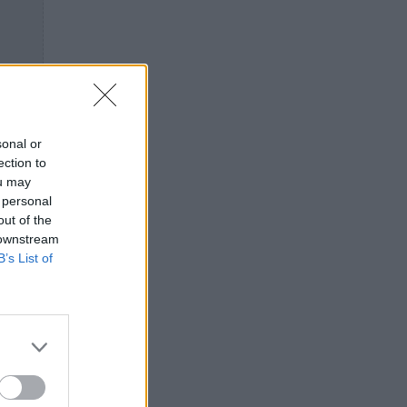
sonal or
ection to
ou may
 personal
out of the
 downstream
B’s List of