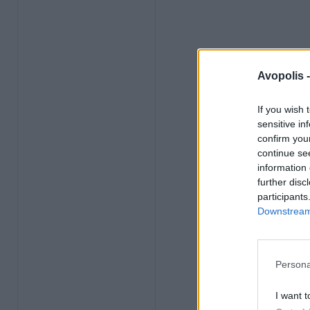
Avopolis 
If you wish 
sensitive in
confirm you
continue se
information 
further disc
participants
Downstream 
Persona
I want t