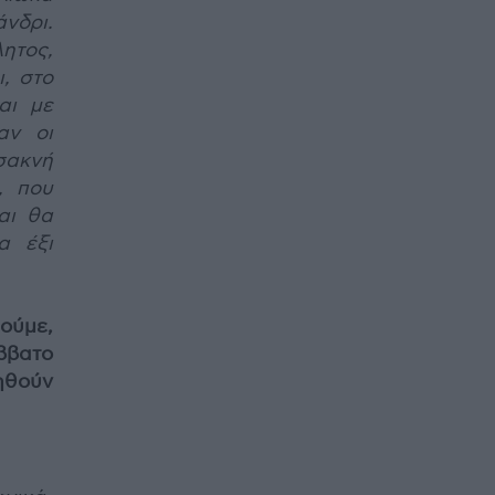
νδρι.
ητος,
ι, στο
αι με
αν οι
Τσακνή
, που
αι θα
α έξι
ούμε,
ββατο
ηθούν