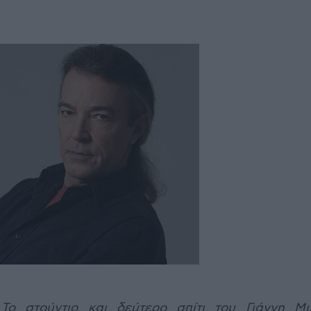
Το στούντιο και δεύτερο σπίτι του Γιάννη Μι