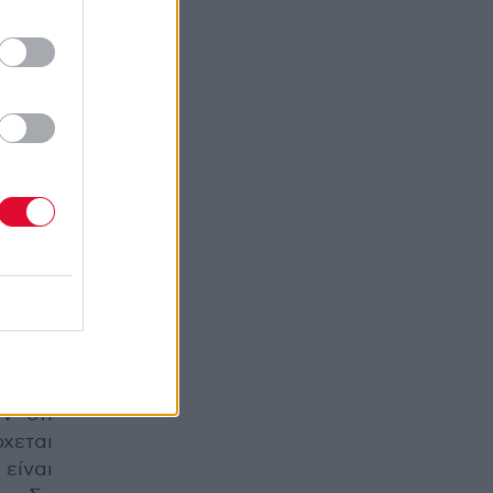
τι θα
ε όλα
 είναι
ια του
γώ και
ερε ο
είναι
ω την
ν ότι
χεται
 είναι