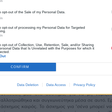
In
o opt-out of the Sale of my Personal Data.
In
to opt-out of processing my Personal Data for Targeted
ing.
In
Ο Διονύσης είναι ένας καλλιτέχνης που πρόσεξε 
o opt-out of Collection, Use, Retention, Sale, and/or Sharing
ersonal Data that Is Unrelated with the Purposes for which it
κάνει και κυρίως τι δεν θα κάνει –ασχολήθηκε μ
lected.
Out
όσα είναι επί της ουσίας στη ζωή. Ο Νίκος πάλι
λίγο πιο, πώς να το πω…, ερωτικός! Στα τραγούδ
CONFIRM
ασχολείται συνήθως με τα βραδινά θέματα, ενώ ε
ο Διονύσης με τα ημερήσια. Κι έτσι όπως τα έφ
διάολος, οι καιροί δηλαδή, η παρουσία μας 
Data Deletion
Data Access
Privacy Policy
απαραίτητη. Εγώ δεν θα πάψω ποτέ να δηλών
αντίθεσή μου στο σύστημα, για να μη νομίζου
αλλοτριώθηκα και συγχωνεύτηκα μέσα σε αυτό. Ερ
άσχημος καιρός. Το άσχημος για ’σένα μπορεί να