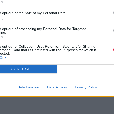
In
o opt-out of the Sale of my Personal Data.
ίμενα που να ταιριάζουν στην αναζήτησή σας.
In
to opt-out of processing my Personal Data for Targeted
ing.
In
o opt-out of Collection, Use, Retention, Sale, and/or Sharing
ersonal Data that Is Unrelated with the Purposes for which it
lected.
Out
CONFIRM
Data Deletion
Data Access
Privacy Policy