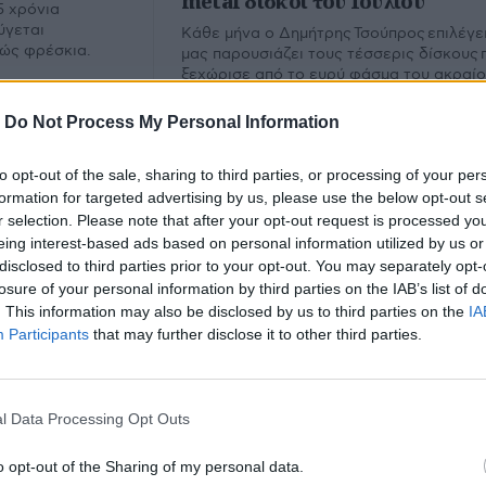
metal δίσκοι του Ιουλίου
5 χρόνια
ύγεται
Κάθε μήνα ο Δημήτρης Τσούπρος επιλέγει
λώς φρέσκια.
μας παρουσιάζει τους τέσσερις δίσκους 
ξεχώρισε από το ευρύ φάσμα του ακραί
metal. Εδώ ο απολογισμός του Ιουλίου.
-
Do Not Process My Personal Information
to opt-out of the sale, sharing to third parties, or processing of your per
formation for targeted advertising by us, please use the below opt-out s
r selection. Please note that after your opt-out request is processed y
eing interest-based ads based on personal information utilized by us or
disclosed to third parties prior to your opt-out. You may separately opt-
losure of your personal information by third parties on the IAB’s list of
. This information may also be disclosed by us to third parties on the
IA
Participants
that may further disclose it to other third parties.
ltana
l Data Processing Opt Outs
υ.
o opt-out of the Sharing of my personal data.
Εμ
Φίλτρο
Καθαρισμός