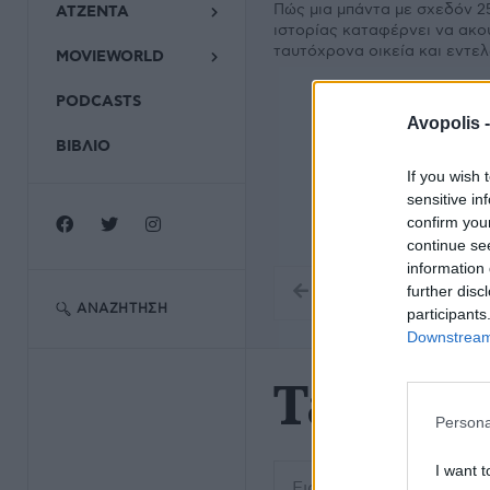
Πώς μια μπάντα με σχεδόν 2
ΑΤΖΕΝΤΑ
ιστορίας καταφέρνει να ακο
ταυτόχρονα οικεία και εντε
MOVIEWORLD
PODCASTS
Avopolis 
ΒΙΒΛΙΟ
If you wish 
sensitive in
confirm you
continue se
information 
further disc
ΑΝΑΖΉΤΗΣΗ
participants
Downstream 
Tash Su
Persona
Εισάγετε μέρος του τίτλο
I want t