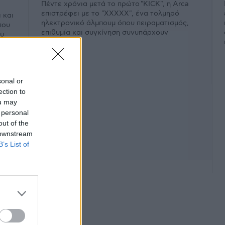
Πέντε χρόνια μετά το πρώτο "KICK", η Arca
επιστρέφει με το "XXXXX", ένα τολμηρό
 και
ηλεκτρονικό άλμπουμ όπου πειραματισμός,
που
επιθυμία και συγκίνηση συνυπάρχουν
ου
εκρηκτικά.
sonal or
ection to
ou may
 personal
out of the
 downstream
B’s List of
φάνιση #