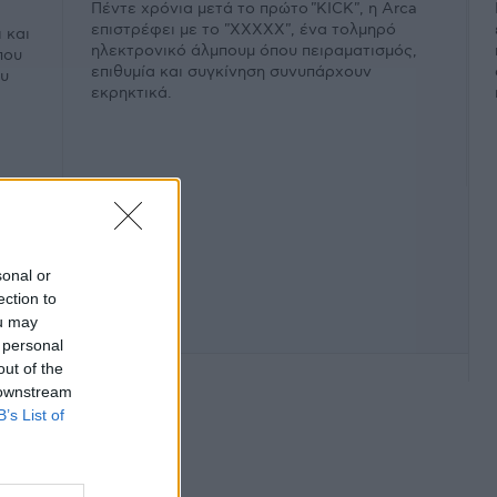
Πέντε χρόνια μετά το πρώτο "KICK", η Arca
επιστρέφει με το "XXXXX", ένα τολμηρό
 και
ηλεκτρονικό άλμπουμ όπου πειραματισμός,
που
επιθυμία και συγκίνηση συνυπάρχουν
ου
εκρηκτικά.
sonal or
ection to
ou may
 personal
out of the
 downstream
B’s List of
φάνιση #