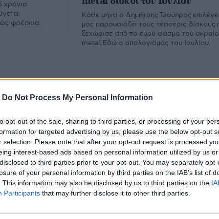
metal δίσκοι του Ιουλίου
5 χρόνια
ύγεται
Κάθε μήνα ο Δημήτρης Τσούπρος επιλέγει
λώς φρέσκια.
μας παρουσιάζει τους τέσσερις δίσκους 
ξεχώρισε από το ευρύ φάσμα του ακραί
metal. Εδώ ο απολογισμός του Ιουλίου.
-
Do Not Process My Personal Information
to opt-out of the sale, sharing to third parties, or processing of your per
formation for targeted advertising by us, please use the below opt-out s
r selection. Please note that after your opt-out request is processed y
eing interest-based ads based on personal information utilized by us or
disclosed to third parties prior to your opt-out. You may separately opt-
 Ντάντος
losure of your personal information by third parties on the IAB’s list of
. This information may also be disclosed by us to third parties on the
IA
Participants
that may further disclose it to other third parties.
υ.
Εμ
Φίλτρο
Καθαρισμός