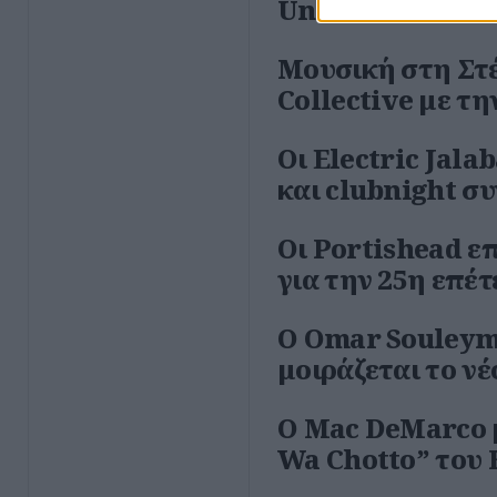
Undone”
Μουσική στη Στέ
Collective με τη
Οι Electric Jal
και clubnight συ
Οι Portishead ε
για την 25η επέτ
Ο Omar Souleyma
μοιράζεται το ν
Ο Mac DeMarco μ
Wa Chotto” του