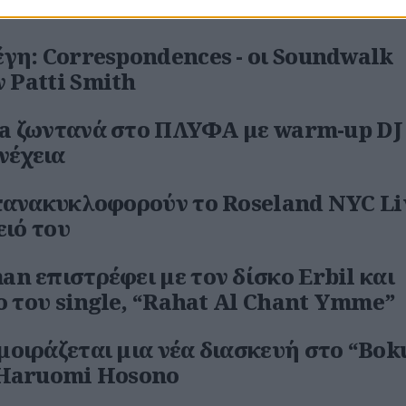
γη: Correspondences - οι Soundwalk
ν Patti Smith
aba ζωντανά στο ΠΛΥΦΑ με warm-up DJ 
νέχεια
πανακυκλοφορούν το Roseland NYC Li
ειό του
n επιστρέφει με τον δίσκο Erbil και
έο του single, “Rahat Al Chant Ymme”
οιράζεται μια νέα διασκευή στο “Bok
 Haruomi Hosono