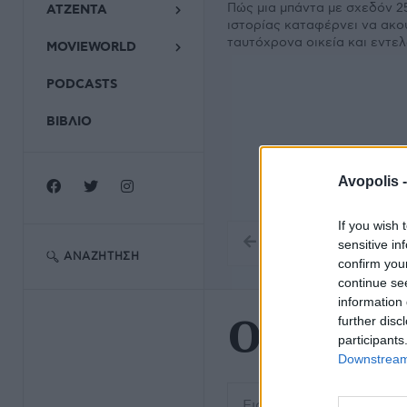
Πώς μια μπάντα με σχεδόν 2
ΑΤΖΕΝΤΑ
ιστορίας καταφέρνει να ακο
ταυτόχρονα οικεία και εντε
MOVIEWORLD
PODCASTS
ΒΙΒΛΙΟ
Avopolis 
If you wish 
sensitive in
ΑΝΑΖΉΤΗΣΗ
confirm you
continue se
information 
Ορέστης
further disc
participants
Downstream 
Εισάγετε μέρος του τίτλο