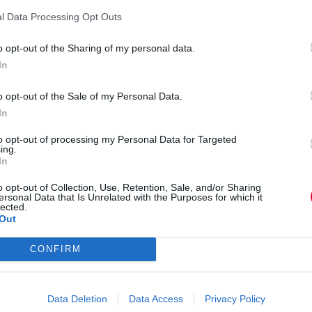
l Data Processing Opt Outs
n ανακοινώνουν τη δισκογραφική τους
 Can We Please Have Fun – Ακούστε τ
o opt-out of the Sharing of my personal data.
In
e με τίτλο "Mustang"
o opt-out of the Sale of my Personal Data.
νακοινώνουν έναν Greatest Hits δίσκο
In
σιότητα το ακυκλοφόρητο μέχρι σήμε
to opt-out of processing my Personal Data for Targeted
ing.
In
ry Chain επιστρέφουν με το νέο κομμά
o opt-out of Collection, Use, Retention, Sale, and/or Sharing
ersonal Data that Is Unrelated with the Purposes for which it
lected.
Out
γη: Τα Παραδοξιακά - Λένα Πλάτωνος
CONFIRM
παρουσιάζουν το νέο τους single, “Co
Data Deletion
Data Access
Privacy Policy