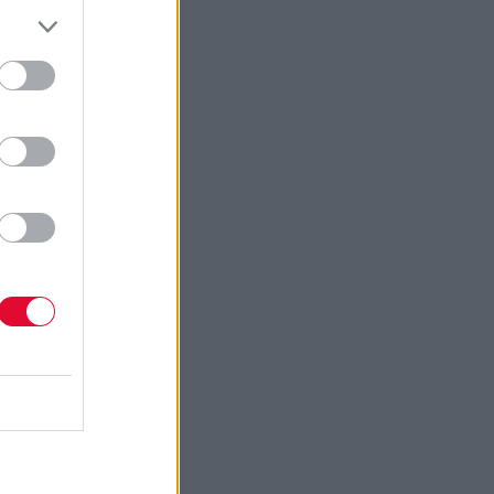
ο
 και
ρα
τι
 και
me