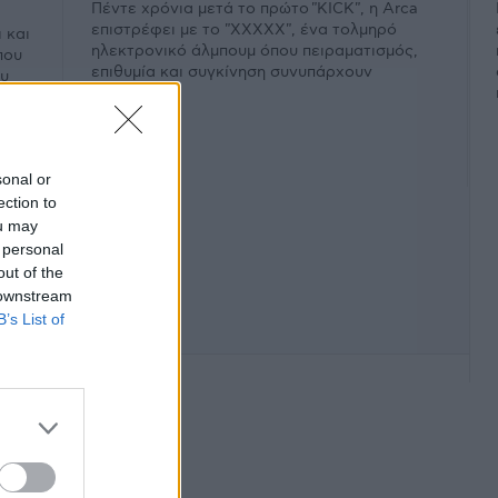
Πέντε χρόνια μετά το πρώτο "KICK", η Arca
επιστρέφει με το "XXXXX", ένα τολμηρό
 και
ηλεκτρονικό άλμπουμ όπου πειραματισμός,
που
επιθυμία και συγκίνηση συνυπάρχουν
ου
εκρηκτικά.
sonal or
ection to
ou may
 personal
out of the
 downstream
B’s List of
φάνιση #