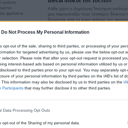
metal δίσκοι του Ιουλίου
5 χρόνια
ύγεται
Κάθε μήνα ο Δημήτρης Τσούπρος επιλέγει
λώς φρέσκια.
μας παρουσιάζει τους τέσσερις δίσκους 
ξεχώρισε από το ευρύ φάσμα του ακραί
metal. Εδώ ο απολογισμός του Ιουλίου.
-
Do Not Process My Personal Information
to opt-out of the sale, sharing to third parties, or processing of your per
formation for targeted advertising by us, please use the below opt-out s
r selection. Please note that after your opt-out request is processed y
eing interest-based ads based on personal information utilized by us or
disclosed to third parties prior to your opt-out. You may separately opt-
losure of your personal information by third parties on the IAB’s list of
. This information may also be disclosed by us to third parties on the
IA
Participants
that may further disclose it to other third parties.
oxy
l Data Processing Opt Outs
υ.
o opt-out of the Sharing of my personal data.
Εμ
Φίλτρο
Καθαρισμός