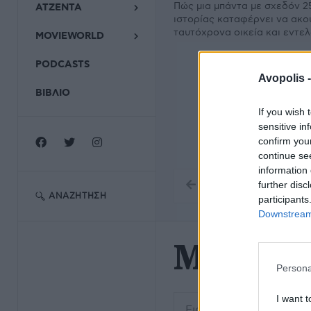
Πώς μια μπάντα με σχεδόν 2
ΑΤΖΕΝΤΑ
ιστορίας καταφέρνει να ακο
ταυτόχρονα οικεία και εντε
MOVIEWORLD
PODCASTS
Avopolis 
ΒΙΒΛΙΟ
If you wish 
sensitive in
confirm you
continue se
information 
further disc
ΑΝΑΖΉΤΗΣΗ
participants
Downstream 
Matt Pr
Persona
Εισάγετε μέρος του τίτλο
I want t