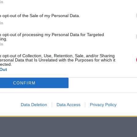
In
 του καλοκαιριού
o opt-out of the Sale of my Personal Data.
In
to opt-out of processing my Personal Data for Targeted
ing.
In
o opt-out of Collection, Use, Retention, Sale, and/or Sharing
ersonal Data that Is Unrelated with the Purposes for which it
lected.
Out
CONFIRM
Data Deletion
Data Access
Privacy Policy