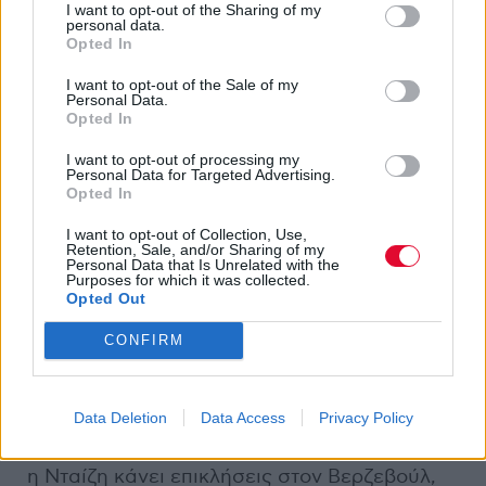
I want to opt-out of the Sharing of my
personal data.
Opted In
Όπως και οι Messa έτσι και ο
Tal
δηλαδή ο
I want to opt-out of the Sale of my
(
Tuomas A. Laitinen
) κυκλοφορεί τον δίσκο
Personal Data.
Opted In
του μέσω της
Svart Records
. Η φινλανδική
εταιρεία έχει την τιμητική της σήμερα, έτυχε
I want to opt-out of processing my
Personal Data for Targeted Advertising.
να έχει μαζεμένες, καλές κυκλοφορίες στην
Opted In
αρχή του έτους. Το
Sapiduz
είναι ένα
ηλεκτρονικό δημιούργημα που βασίζει το
I want to opt-out of Collection, Use,
Retention, Sale, and/or Sharing of my
ενδιαφέρον που έχω σε αυτό σε δύο μόνο
Personal Data that Is Unrelated with the
Purposes for which it was collected.
λέξεις: mutated vocals. Τι ακριβώς είναι αυτό,
Opted Out
δεν μπορώ να σας το περιγράψω με
σαφήνεια, χωρίς να ακουστεί γελοίο. Π.χ. θα
CONFIRM
σας άρεσε να σας πω ότι το αποτέλεσμα
μοιάζει με αυτό: Ο Ντοναλντ Ντάκ ασπάζεται
Data Deletion
Data Access
Privacy Policy
τον Σατανισμό και κάνει νεκροθυσίες, ενώ
από τα τρία ανιψάκια του παίζουν σύνθια και
η Νταίζη κάνει επικλήσεις στον Βερζεβούλ,