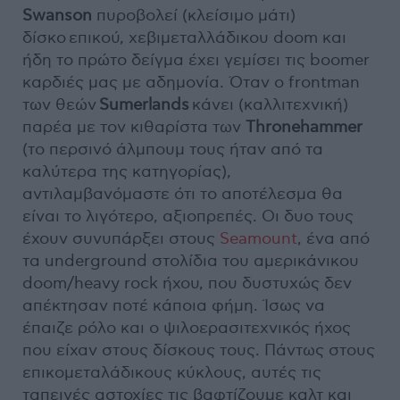
Swanson
πυροβολεί (κλείσιμο μάτι)
δίσκο επικού, χεβιμεταλλάδικου doom και
ήδη το πρώτο δείγμα έχει γεμίσει τις boomer
καρδιές μας με αδημονία. Όταν ο frontman
των θεών
Sumerlands
κάνει (καλλιτεχνική)
παρέα με τον κιθαρίστα των
Thronehammer
(το περσινό άλμπουμ τους ήταν από τα
καλύτερα της κατηγορίας),
αντιλαμβανόμαστε ότι το αποτέλεσμα θα
είναι το λιγότερο, αξιοπρεπές. Οι δυο τους
έχουν συνυπάρξει στους
Seamount
, ένα από
τα underground στολίδια του αμερικάνικου
doom/heavy rock ήχου, που δυστυχώς δεν
απέκτησαν ποτέ κάποια φήμη. Ίσως να
έπαιζε ρόλο και ο ψιλοερασιτεχνικός ήχος
που είχαν στους δίσκους τους. Πάντως στους
επικομεταλάδικους κύκλους, αυτές τις
ταπεινές αστοχίες τις βαφτίζουμε καλτ και