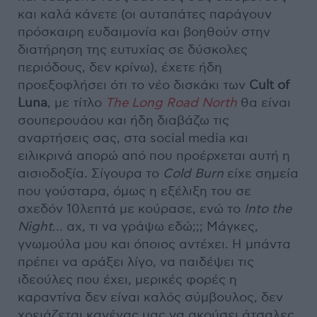
και καλά κάνετε (οι αυταπάτες παράγουν
πρόσκαιρη ευδαιμονία και βοηθούν στην
διατήρηση της ευτυχίας σε δύσκολες
περιόδους, δεν κρίνω), έχετε ήδη
προεξοφλήσει ότι το νέο δισκάκι των
Cult of
Luna
, με τίτλο
The Long Road North
θα είναι
σουπερουάου και ήδη διαβάζω τις
αναρτήσεις σας, στα social media και
ειλικρινά απορώ από που προέρχεται αυτή η
αισιοδοξία. Σίγουρα το
Cold Burn
είχε σημεία
που γούσταρα, όμως η εξέλιξη του σε
σχεδόν 10λεπτά με κούρασε, ενώ το
Into the
Night
... αχ, τι να γράψω εδώ;;; Μάγκες,
γνωμούλα μου και όποιος αντέχει. Η μπάντα
πρέπει να αράξει λίγο, να παιδέψει τις
ιδεούλες που έχει, μερικές φορές η
καραντίνα δεν είναι καλός σύμβουλος, δεν
χρειάζεται κανένας μας να ακούσει άτσαλες,