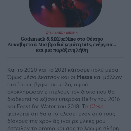
ΣΥΝΑΥΛΙΕΣ - ΔΙΕΘΝΗ
Godsmack & SiXforNine στο Θέατρο
Λυκαβηττού: Μια βραδιά γεμάτη hits, ενέργεια...
και μια παράξενη λήθη
Και το 2020 και το 2021 κάτσαμε πολύ μέσα.
Όμως μέσα έκατσαν και οι
Messa
και μάλλον
αυτό τους βγήκε σε καλό, αφού
ολοκλήρωσαν επιτέλους τον δίσκο που θα
διαδεχτεί τα εξίσου υπέροχα Belfry του 2016
και Feast for Water του 2018. Το
Close
φαίνεται ότι θα αποτελέσει έναν από τους
δίσκους της χρονιάς (ναι ρε μλκες μου
έστειλαν το promo και σας το λέω με πλήρη