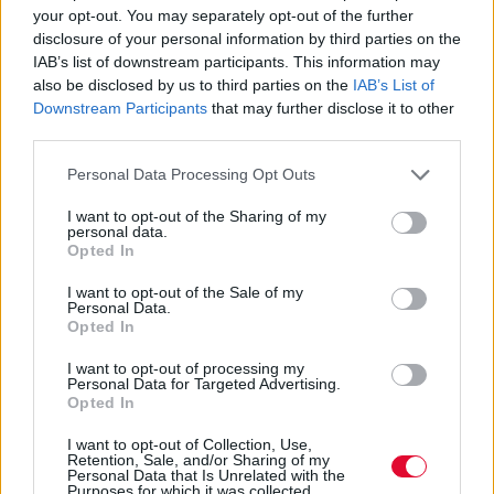
your opt-out. You may separately opt-out of the further
για μια τόση δα «ευκαιρία».
disclosure of your personal information by third parties on the
IAB’s list of downstream participants. This information may
Η πικρή αλήθεια είναι ότι
τα σκατά, είτε είναι
also be disclosed by us to third parties on the
IAB’s List of
από κώλους πολυτελείας είτε από
Downstream Participants
that may further disclose it to other
δευτεροκλασάτους, μυρίζουν το ίδιο
κι αν
third parties.
κολυμπήσεις το χαντάκι δεν θα γίνεις
Personal Data Processing Opt Outs
καλλιτέχνης.
I want to opt-out of the Sharing of my
personal data.
Τελειώνοντας πρέπει να πω ότι αφορμή για
Opted In
όλες αυτές τις σκέψεις ήταν που διάβασα
πως
κυκλοφόρησε μόλις ένα βιβλίο για τον
I want to opt-out of the Sale of my
Personal Data.
σπουδαίο, χαμένο και ξεχασμένο Arthur
Opted In
Russell
που έφυγε νωρίς αλλά άφησε πίσω
I want to opt-out of processing my
του ένα σπουδαίο μουσικό υλικό που
Personal Data for Targeted Advertising.
σταδιακά βγήκε στην επιφάνεια. Κι όμως
Opted In
αυτός ο υπερταλαντούχος μουσικός έμεινε
I want to opt-out of Collection, Use,
για πάντα -σχεδόν- στην αφάνεια για να
Retention, Sale, and/or Sharing of my
Personal Data that Is Unrelated with the
ασχολούμαστε με τις Beyoncé, τις Taylor
Purposes for which it was collected.