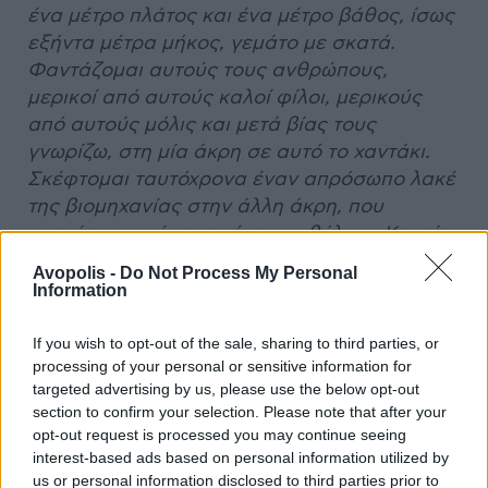
ένα μέτρο πλάτος και ένα μέτρο βάθος, ίσως
εξήντα μέτρα μήκος, γεμάτο με σκατά.
Φαντάζομαι αυτούς τους ανθρώπους,
μερικοί από αυτούς καλοί φίλοι, μερικούς
από αυτούς μόλις και μετά βίας τους
γνωρίζω, στη μία άκρη σε αυτό το χαντάκι.
Σκέφτομαι ταυτόχρονα έναν απρόσωπο λακέ
της βιομηχανίας στην άλλη άκρη, που
κρατάει μια πένα και ένα συμβόλαιο, Κανείς
δεν μπορεί να δει τι είναι τυπωμένο στο
Avopolis -
Do Not Process My Personal
συμβόλαιο. Είναι πολύ μακριά, και εκτός
Information
αυτού, η δυσωδία από τα σκατά κάνει τα
μάτια όλων να δακρύζουν
».
If you wish to opt-out of the sale, sharing to third parties, or
processing of your personal or sensitive information for
targeted advertising by us, please use the below opt-out
Πολλοί είναι απολύτως πρόθυμοι να
section to confirm your selection. Please note that after your
βουτήξουν στα σκατά και να κολυμπήσουν
opt-out request is processed you may continue seeing
ως την άλλη άκρη για ένα «συμβόλαιο» που
interest-based ads based on personal information utilized by
δεν υπόσχεται τίποτα αλλά σου πίνει το αίμα
us or personal information disclosed to third parties prior to