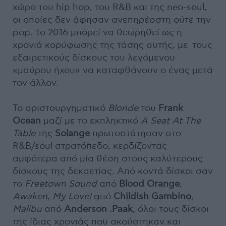
χώρο του hip hop, του R&B και της neo-soul,
οι οποίες δεν άφησαν ανεπηρέαστη ούτε την
pop. To 2016 μπορεί να θεωρηθεί ως η
χρονιά κορύφωσης της τάσης αυτής, με τους
εξαιρετικούς δίσκους του λεγόμενου
«μαύρου ήχου» να καταφθάνουν ο ένας μετά
τον άλλον.
Το αριστουργηματικό
Blonde
του
Frank
Ocean
μαζί με το εκπληκτικό
A
Seat
At
The
Table
της
Solange
πρωτοστάτησαν στο
R&B/soul στρατόπεδο, κερδίζοντας
αμφότερα από μία θέση στους καλύτερους
δίσκους της δεκαετίας. Από κοντά δίσκοι σαν
το
Freetown
Sound
από
Blood Orange
,
Awaken
,
My
Love
!
από
Childish Gambino
,
Malibu
από
Anderson .Paak
, όλοι τους δίσκοι
της ίδιας χρονιάς που ακούστηκαν και