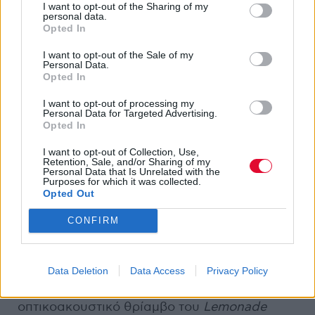
I want to opt-out of the Sharing of my
οποίο δυστυχώς δεν πρόλαβε να μπει στις
personal data.
λίστες με τα καλύτερα της χρονιάς εκείνης).
Opted In
I want to opt-out of the Sale of my
Personal Data.
Opted In
I want to opt-out of processing my
Personal Data for Targeted Advertising.
Opted In
I want to opt-out of Collection, Use,
Retention, Sale, and/or Sharing of my
Personal Data that Is Unrelated with the
Purposes for which it was collected.
Opted Out
CONFIRM
Ακόμα και στην «μαύρη» pop, όμως,
υπήρξαν δύο σημαδιακές κυκλοφορίες που
ανέδειξαν το 2016 σε χρονιά αναφοράς. Από
Data Deletion
Data Access
Privacy Policy
τη μία η
Beyoncé
, η οποία με τον
οπτικοακουστικό θρίαμβο του
Lemonade