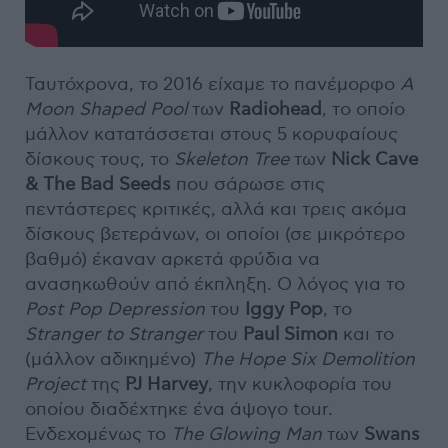
Ταυτόχρονα, το 2016 είχαμε το πανέμορφο
A
Moon
Shaped
Pool
των
Radiohead
, το οποίο
μάλλον κατατάσσεται στους 5 κορυφαίους
δίσκους τους, το
Skeleton
Tree
των
Nick Cave
& The Bad Seeds
που σάρωσε στις
πεντάστερες κριτικές, αλλά και τρεις ακόμα
δίσκους βετεράνων, οι οποίοι (σε μικρότερο
βαθμό) έκαναν αρκετά φρύδια να
ανασηκωθούν από έκπληξη. Ο λόγος για το
Post
Pop
Depression
του
Iggy Pop
, το
Stranger
to
Stranger
του
Paul Simon
και το
(μάλλον αδικημένο)
The
Hope
Six
Demolition
Project
της
PJ Harvey
, την κυκλοφορία του
οποίου διαδέχτηκε ένα άψογο tour.
Ενδεχομένως το
The
Glowing
Man
των
Swans