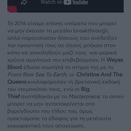
Το 2016 είχαμε επίσης ονόματα που μπορεί
να μην έκαναν το μεγάλο breakthrough,
αλλά παρουσίασαν δίσκους που ανέδειξαν
την προοπτική τους σε όσους μπήκαν στον
κόπο να ασχοληθούν μαζί τους -και μερικά
χρόνια αργότερα την επιβεβαίωσαν. Η
Weyes
Blood
έδωσε σιωπηλά το στίγμα της με το
Front
Row
Sea
To
Earth
, οι
Christine And The
Queens
κυκλοφόρησαν τη βρετανική εκδοχή
του ντεμπούτου τους, ενώ οι
Big
Thief
συστήθηκαν με το
Masterpiece
, το οποίο
μπορεί να μην ανταποκρίνεται στο
βαρύγδουπο του τίτλου του, όμως
προετοίμασε το έδαφος για τη μετέπειτα
εκκωφαντική τους απογείωση.