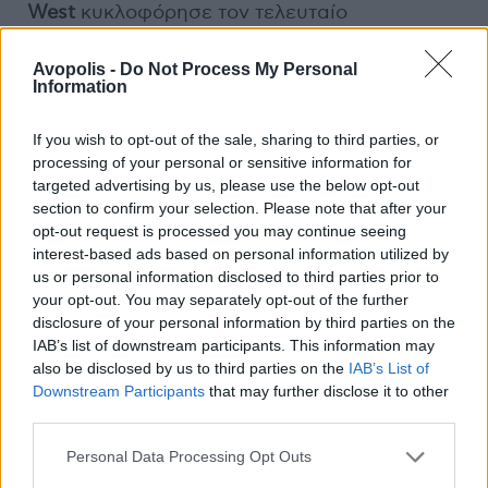
West
κυκλοφόρησε τον τελευταίο
πραγματικά μεγάλο δίσκο του με το
The
Life
Of
Pablo
, ο
Chance The Rapper
πάντρεψε το
Avopolis -
Do Not Process My Personal
Information
rap με την gospel στο εξαιρετικά ενδιαφέρον
Coloring
Book
, ενώ ο
Skepta
αναζωπύρωσε
If you wish to opt-out of the sale, sharing to third parties, or
το grime και κατέκτησε το βραβείο Mercury
processing of your personal or sensitive information for
με το
Konnichiwa
. Την ίδια στιγμή, η
targeted advertising by us, please use the below opt-out
ανερχόμενη τότε
Noname
παρουσίασε ένα
section to confirm your selection. Please note that after your
πρώτο δείγμα της δυναμικής της με το
opt-out request is processed you may continue seeing
interest-based ads based on personal information utilized by
Telefone
, ο
Danny Brown
κέρδισε φανατικό
us or personal information disclosed to third parties prior to
following με τους αντισυμβατικούς
your opt-out. You may separately opt-out of the further
πειραματισμούς του στο
Atrocity
Exhibition
,
disclosure of your personal information by third parties on the
οι
Death Grips
κυκλοφόρησαν έναν από τους
IAB’s list of downstream participants. This information may
καλύτερους δίσκους του καταλόγου τους με
also be disclosed by us to third parties on the
IAB’s List of
Downstream Participants
that may further disclose it to other
το
Bottomless
Pit
και βέβαια στην εκπνοή του
third parties.
έτους, ανήμερα Χριστούγεννα, έφτασε στα
αυτιά μας ο οδοστρωτήρας που ακούει στο
Personal Data Processing Opt Outs
όνομα
RTJ
3
από τους
Run The Jewels
(το