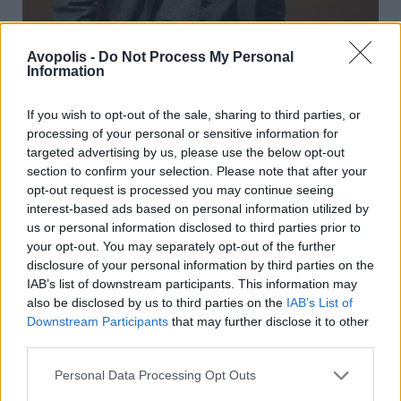
Avopolis -
Do Not Process My Personal
Information
If you wish to opt-out of the sale, sharing to third parties, or
Ένα από τα πιο hyped (δικαίως) ονόματα στο
processing of your personal or sensitive information for
targeted advertising by us, please use the below opt-out
παγκόσμιο music industry τα τελευταία
section to confirm your selection. Please note that after your
χρόνια, η 30χρονη Βρετανίδα ράπερ, μετά
opt-out request is processed you may continue seeing
από δύο συνεχόμενα άλμπουμ-φωτιά, και το
interest-based ads based on personal information utilized by
φετινό της αψεγάδιαστο EP, έχει υποσχεθεί
us or personal information disclosed to third parties prior to
μία «εμβυθιστική εμπειρία» στην Pyramid
your opt-out. You may separately opt-out of the further
Stage του Glastonbury Festival 2024,
disclosure of your personal information by third parties on the
IAB’s list of downstream participants. This information may
εμφάνιση μάλιστα που είχε «τάξει» στους
also be disclosed by us to third parties on the
IAB’s List of
fans της από το 2022, όταν είχε εμφανιστεί
Downstream Participants
that may further disclose it to other
ξανά στο φεστιβάλ, αλλά σε μικρότερη
third parties.
σκηνή. Δεδομένης της απήχησης που έχει η
Personal Data Processing Opt Outs
rap στα νεανικά κοινά στην Ελλάδα, και
λαμβάνοντας υπόψιν πως η Little Simz είναι