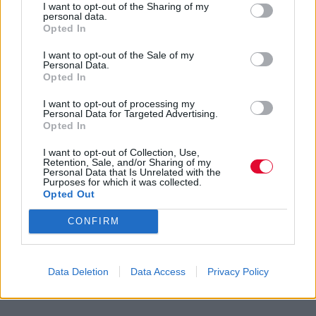
I want to opt-out of the Sharing of my
σχετικά δημοφιλής στο ελληνικό εναλλακτικό
personal data.
Opted In
ραδιόφωνο, με αποτέλεσμα να έχει μυήσει
στο σύμπαν της ακόμα και άτομα που δεν
I want to opt-out of the Sale of my
Personal Data.
έχουν εξοικείωση με το genre,
Opted In
οραματιζόμαστε κάποτε μια εμφάνισή της
I want to opt-out of processing my
και στα μέρη μας μια μέρα.
Personal Data for Targeted Advertising.
Opted In
I want to opt-out of Collection, Use,
Retention, Sale, and/or Sharing of my
Personal Data that Is Unrelated with the
Purposes for which it was collected.
Opted Out
CONFIRM
Data Deletion
Data Access
Privacy Policy