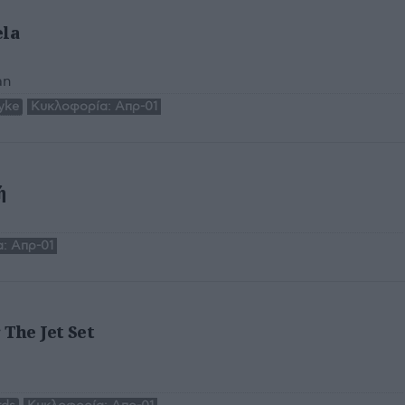
ela
an
Hyke
Κυκλοφορία:
Απρ-01
ή
:
Απρ-01
 The Jet Set