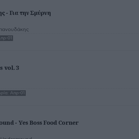
 - Για την Σμύρνη
πανουδάκης
πρ-01
 vol. 3
ρία:
Απρ-01
und - Yes Boss Food Corner