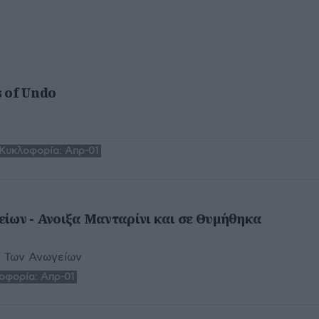
s of Undo
Κυκλοφορία:
Απρ-01
ίων - Ανοιξα Μανταρίνι και σε Θυμήθηκα
 Των Ανωγείων
οφορία:
Απρ-01