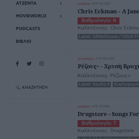
ΑΤΖΕΝΤΑ
ΑΠΡ 28,2001
ΔΙΕΘΝΗ
Chris Eckman - A Jan
MOVIEWORLD
Βαθμολογία:
8
Καλλιτέχνης:
Chris Eckm
PODCASTS
Label:
Glitterhouse / Hitch-
ΒΙΒΛΙΟ
ΑΠΡ 28,2001
ΕΛΛΗΝΙΚΑ
Ρέζους+ - Χρυσή Βροχ
Καλλιτέχνης:
Ρέζους+
Label:
Studio II
Κυκλοφορία
ΑΝΑΖΉΤΗΣΗ
ΑΠΡ 27,2001
ΔΙΕΘΝΗ
Drugstore - Songs For
Βαθμολογία:
7
Καλλιτέχνης:
Drugstore