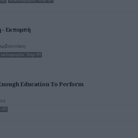
rds
Κυκλοφορία:
Απρ-01
 - Εκπομπή
Αρβανιτάκη
Κυκλοφορία:
Απρ-01
 Enough Education To Perform
ics
-01