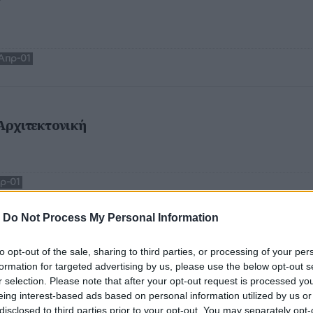
y
Απρ-01
 Αρχιτεκτονική
ρ-01
-
Do Not Process My Personal Information
d Seeds - No More Shall We Part
to opt-out of the sale, sharing to third parties, or processing of your per
formation for targeted advertising by us, please use the below opt-out s
ά επίθετα και άλλοι τόσοι χαρακτηρισμοί που μπορεί να
r selection. Please note that after your opt-out request is processed y
ave, αλλά προσωπική μου εκτίμηση είναι ότι μόνο ένας
eing interest-based ads based on personal information utilized by us or
 σκιαγραφήσει άψογα τον καλλιτεχνικό του αγώνα.
disclosed to third parties prior to your opt-out. You may separately opt-