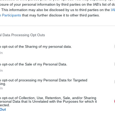
ν προσπάθησε ποτέ να εξαπατήσει το κοινό, που
losure of your personal information by third parties on the IAB’s list of
 ότι στην εικοσάχρονη καριέρα του δεν μας έχει δώσει
. This information may also be disclosed by us to third parties on the
IA
Participants
that may further disclose it to other third parties.
And The Bad Seeds
πρ-01
l Data Processing Opt Outs
o opt-out of the Sharing of my personal data.
In
 - Quiet Is The New Loud
o opt-out of the Sale of my Personal Data.
In
onvenience
ρία:
Απρ-01
to opt-out of processing my Personal Data for Targeted
ing.
In
o opt-out of Collection, Use, Retention, Sale, and/or Sharing
ersonal Data that Is Unrelated with the Purposes for which it
ς - Πανσέληνη Χώρα
lected.
Out