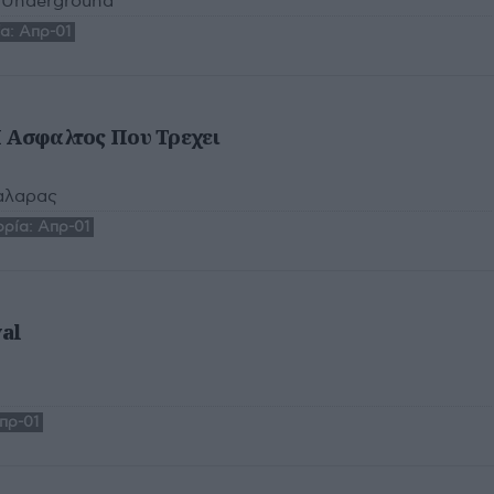
l Underground
α:
Απρ-01
Η Ασφαλτος Που Τρεχει
αλαρας
ρία:
Απρ-01
al
πρ-01