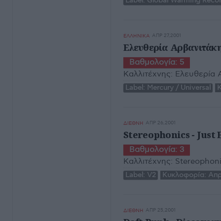
Label:
Global Warming Reco
ΑΠΡ 27,2001
ΕΛΛΗΝΙΚΑ
Ελευθερία Αρβανιτάκη
Βαθμολογία:
5
Καλλιτέχνης:
Ελευθερία 
Label:
Mercury / Universal
ΑΠΡ 26,2001
ΔΙΕΘΝΗ
Stereophonics - Just
Βαθμολογία:
3
Καλλιτέχνης:
Stereophon
Label:
V2
Κυκλοφορία:
Απρ
ΑΠΡ 25,2001
ΔΙΕΘΝΗ