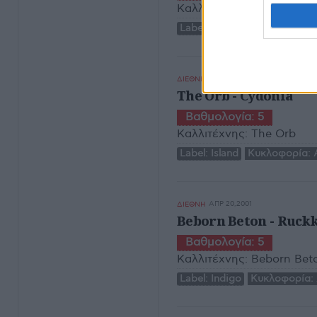
Καλλιτέχνης:
Δημήτρης 
Label:
Μύλος
Κυκλοφορία:
ΑΠΡ 21,2001
ΔΙΕΘΝΗ
The Orb - Cydonia
Βαθμολογία:
5
Καλλιτέχνης:
The Orb
Label:
Island
Κυκλοφορία:
ΑΠΡ 20,2001
ΔΙΕΘΝΗ
Beborn Beton - Ruck
Βαθμολογία:
5
Καλλιτέχνης:
Beborn Bet
Label:
Indigo
Κυκλοφορία: