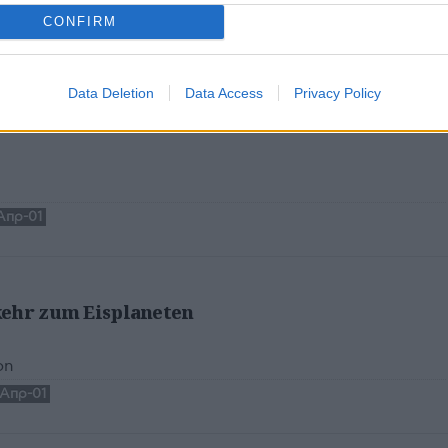
Ζερβουδάκης
CONFIRM
Απρ-01
Data Deletion
Data Access
Privacy Policy
Απρ-01
kehr zum Eisplaneten
on
Απρ-01