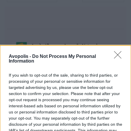
Ακολούθησε το Avopolis Network στο
Google News
Avopolis -
Do Not Process My Personal
Information
If you wish to opt-out of the sale, sharing to third parties, or
processing of your personal or sensitive information for
MOOD OF THE DAY
targeted advertising by us, please use the below opt-out
section to confirm your selection. Please note that after your
Ποτέ δεν είναι αργά,
opt-out request is processed you may continue seeing
κυριολεκτικά. Ο Άντονι Χόπκινς
interest-based ads based on personal information utilized by
στα 88 αρνείται να το βάλει κάτω
us or personal information disclosed to third parties prior to
και κυκλοφορεί το 1ο του
your opt-out. You may separately opt-out of the further
άλμπουμ με ορχηστρικές συνθέσεις και τίτλο:
disclosure of your personal information by third parties on the
IAB’s list of downstream participants. This information may