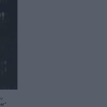
ον
er"