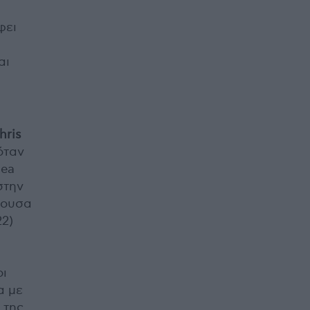
φει
αι
hris
όταν
Sea
στην
κουσα
22)
οι
α με
 της