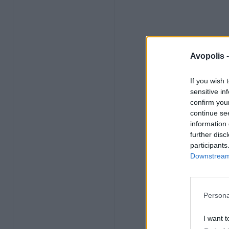
Avopolis 
If you wish 
sensitive in
confirm you
continue se
information 
further disc
participants
Downstream 
Persona
I want t