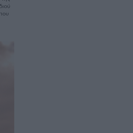
διού
 που