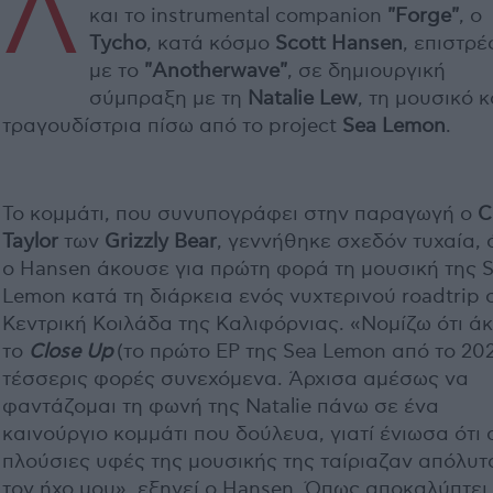
Λ
και το instrumental companion
"Forge"
, ο
Tycho
, κατά κόσμο
Scott Hansen
, επιστρέ
με το
"Anotherwave"
, σε δημιουργική
σύμπραξη με τη
Natalie Lew
, τη μουσικό κ
τραγουδίστρια πίσω από το project
Sea Lemon
.
Το κομμάτι, που συνυπογράφει στην παραγωγή ο
C
Taylor
των
Grizzly Bear
, γεννήθηκε σχεδόν τυχαία, 
ο Hansen άκουσε για πρώτη φορά τη μουσική της 
Lemon κατά τη διάρκεια ενός νυχτερινού roadtrip 
Κεντρική Κοιλάδα της Καλιφόρνιας. «Νομίζω ότι ά
το
Close Up
(το πρώτο EP της Sea Lemon από το 20
τέσσερις φορές συνεχόμενα. Άρχισα αμέσως να
φαντάζομαι τη φωνή της Natalie πάνω σε ένα
καινούργιο κομμάτι που δούλευα, γιατί ένιωσα ότι 
πλούσιες υφές της μουσικής της ταίριαζαν απόλυτ
τον ήχο μου», εξηγεί ο Hansen. Όπως αποκαλύπτει,