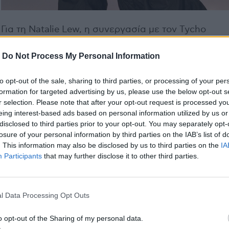
Για τη Natalie Lew, η συνεργασία με τον Tycho
αποτέλεσε την πραγματοποίηση μιας μακροχρόνια
επιθυμίας. Όπως λέει, όταν άκουσε το κομμάτι ένι
-
Do Not Process My Personal Information
αμέσως να συνδέεται με τη σχεδόν «υποβρύχια»
ατμόσφαιρα των ήχων και των υφών του, γεγονός 
to opt-out of the sale, sharing to third parties, or processing of your per
formation for targeted advertising by us, please use the below opt-out s
την οδήγησε να γράψει στίχους γύρω από την ιδέα
r selection. Please note that after your opt-out request is processed y
να είσαι «παγιδευμένος σε ένα ακόμη κύμα». «Είμα
eing interest-based ads based on personal information utilized by us or
θαυμάστρια του Tycho εδώ και χρόνια και η ευκαιρ
disclosed to third parties prior to your opt-out. You may separately opt-
συνεργαστώ μαζί του ήταν πραγματικά ένα όνειρο
losure of your personal information by third parties on the IAB’s list of
Scott δουλεύει με έναν εξαιρετικά δημιουργικό και
. This information may also be disclosed by us to third parties on the
IA
Participants
that may further disclose it to other third parties.
συνεργατικό τρόπο, κάνοντας όλη τη διαδικασία
πραγματική χαρά», αναφέρει.
l Data Processing Opt Outs
o opt-out of the Sharing of my personal data.