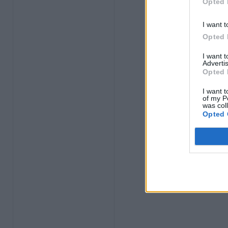
Opted 
I want t
Opted 
I want 
Advertis
Opted 
I want t
of my P
was col
Opted 