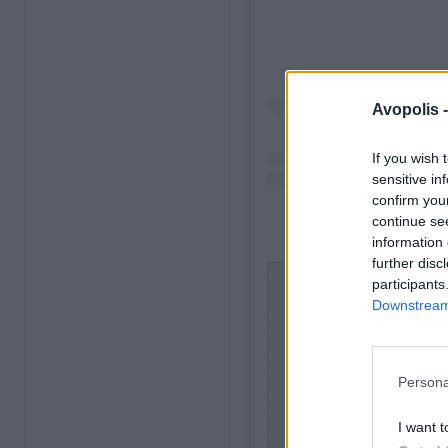
Avopolis 
If you wish 
sensitive in
confirm you
continue se
Η δημοσίευση κοινοποιήθη
information 
further disc
participants
Downstream 
Persona
I want t