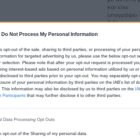
και είχε
υπογράψει 
βιβλιόσημα
πολλούς μή
-
Do Not Process My Personal Information
πριν, όπως 
όλα τα μέλ
to opt-out of the sale, sharing to third parties, or processing of your per
Black Sabba
formation for targeted advertising by us, please use the below opt-out s
Θεωρήσαμ
r selection. Please note that after your opt-out request is processed y
eing interest-based ads based on personal information utilized by us or
λοιπόν ότι,
κε από το χρήστη Black Sabbath (@blacksabbath)
disclosed to third parties prior to your opt-out. You may separately opt-
χρόνο μετά,
losure of your personal information by third parties on the IAB’s list of
η σωστή στ
. This information may also be disclosed by us to third parties on the
IA
για να
Participants
that may further disclose it to other third parties.
προχωρήσο
με το projec
Ένα λεύκω
l Data Processing Opt Outs
που πιστεύ
ότι τιμά τόσ
o opt-out of the Sharing of my personal data.