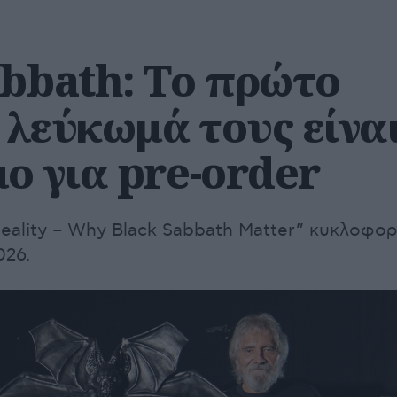
abbath: Το πρώτο
 λεύκωμά τους είνα
ο για pre-order
Reality – Why Black Sabbath Matter” κυκλοφορ
026.