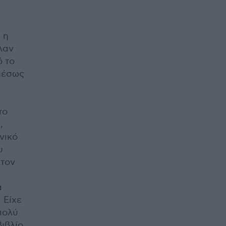
 η
λαν
ό το
μέσως
το
,
νικό
υ
 τον
α
 Είχε
πολύ
βιβλίο