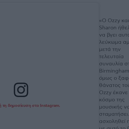
«Ο Ozzy και
Sharon ήθε
να βγει αυτ
λεύκωμα α
μετά την
τελευταία
συναυλία σ
Birmingham
όμως ο ξαφ
θάνατος το
Ozzy έκανε
κόσμο της
ή τη δημοσίευση στο Instagram.
μουσικής ν
σταματήσει.
ασχοληθεί 
με αυτό το 