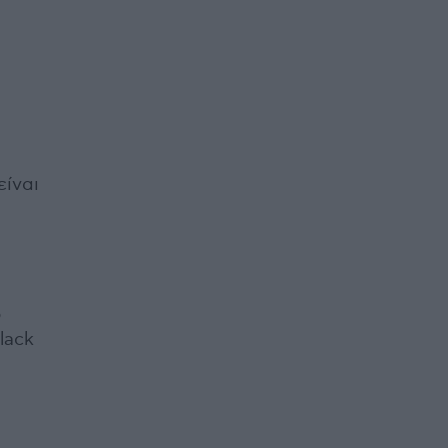
είναι
ο
lack