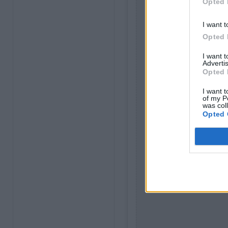
Opted 
I want t
Opted 
I want 
Advertis
Opted 
I want t
of my P
was col
Opted 