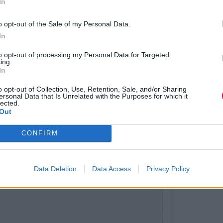
τους Black
In
Sabbath όσ
o opt-out of the Sale of my Personal Data.
τον
In
to opt-out of processing my Personal Data for Targeted
ing.
In
o opt-out of Collection, Use, Retention, Sale, and/or Sharing
ersonal Data that Is Unrelated with the Purposes for which it
lected.
Out
CONFIRM
Data Deletion
Data Access
Privacy Policy