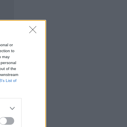
sonal or
ection to
ou may
 personal
out of the
 downstream
B’s List of