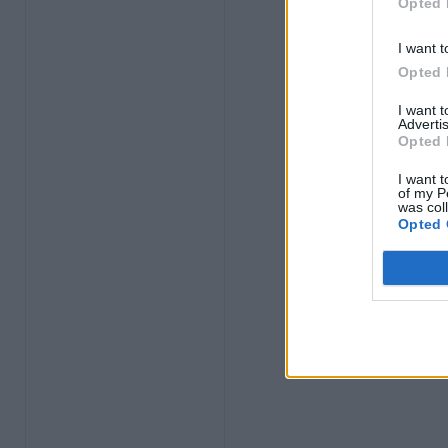
Opted 
I want t
Opted 
I want 
Advertis
Opted 
I want t
of my P
was col
Opted 