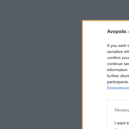
Avopolis 
If you wish 
sensitive in
confirm you
continue se
information 
further disc
participants
Downstream 
Persona
I want t