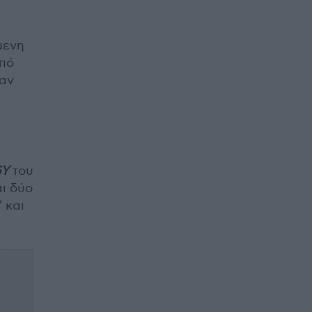
μενη
από
ταν
ς
GY
του
αι δύο
 και