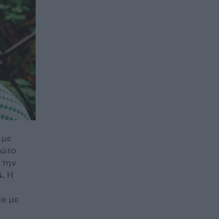
με
ρώτο
 την
s.
Η
e με