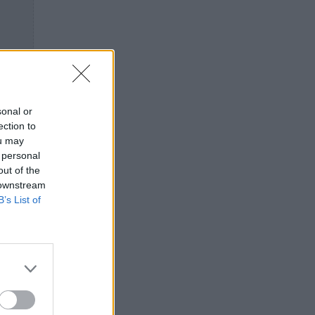
sonal or
ection to
ou may
 personal
out of the
 downstream
B’s List of
του
ers να