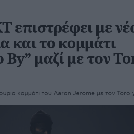
T επιστρέφει με νέ
α και το κομμάτι
 By” μαζί με τον To
ουριο κομμάτι του Aaron Jerome με τον Toro 