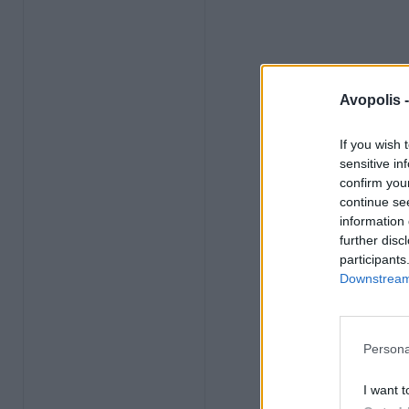
Avopolis 
If you wish 
sensitive in
confirm you
continue se
information 
further disc
participants
Downstream 
Persona
I want t