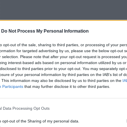
-
Do Not Process My Personal Information
to opt-out of the sale, sharing to third parties, or processing of your per
formation for targeted advertising by us, please use the below opt-out s
r selection. Please note that after your opt-out request is processed y
eing interest-based ads based on personal information utilized by us or
disclosed to third parties prior to your opt-out. You may separately opt-
losure of your personal information by third parties on the IAB’s list of
. This information may also be disclosed by us to third parties on the
IA
Participants
that may further disclose it to other third parties.
Το
The Rat Road
είναι ο πρώτος full-length δίσκος 
SBTRKT από το
SAVE YOURSELF
του 2016, και
περιλαμβάνει το lead single, “Waiting”. Θα
l Data Processing Opt Outs
κυκλοφορήσει επίσημα στις 5 Μαΐου με τα pre-ord
έχουν ήδη ξεκινήσει.
o opt-out of the Sharing of my personal data.