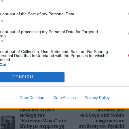
In
o opt-out of the Sale of my Personal Data.
In
to opt-out of processing my Personal Data for Targeted
ing.
In
o opt-out of Collection, Use, Retention, Sale, and/or Sharing
ersonal Data that Is Unrelated with the Purposes for which it
lected.
Out
CONFIRM
Data Deletion
Data Access
Privacy Policy
Previous Article
Next Art
Ακούστε τη νέα
Ακούστε μια
εκδοχή του
συλλογή από Nokia
“Extreme Ways” του
ringtones σε
Moby με συμμετοχή
σύνθεση του Ryuichi