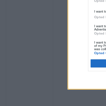
Opted 
I want t
Opted 
I want 
Advertis
Opted 
I want t
of my P
was col
Opted 