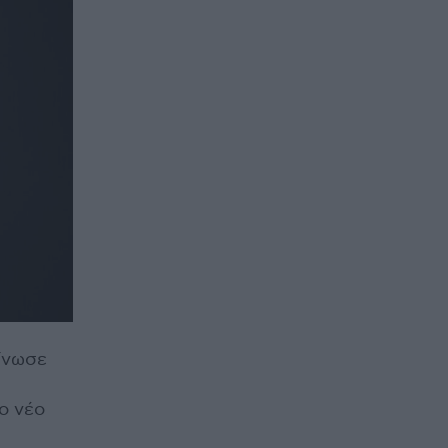
ίνωσε
ο νέο