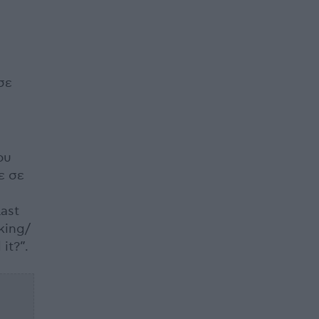
σε
ου
ε σε
ι
ast
king/
it?”.