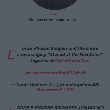
ΔΙΕΘΝΗ
Evanescence – Sanctuary
orde, Phoebe Bridgers and the entire
L
crowd singing “Stoned at the Nail Salon”
together ❤️
#SolarPowerTour
pic.twitter.com/6mXQD4tylf
— Lorde Updates 🧬⛓️ (@LordeUpdatesBR)
November 7, 2022
ORDE E PHOEBE BRIDGERS JUNTAS NO