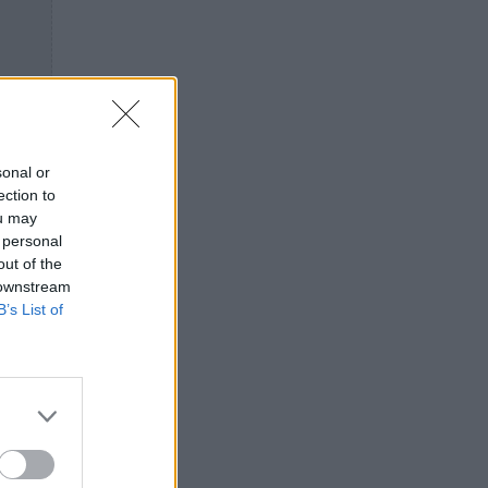
sonal or
ection to
ou may
 personal
out of the
 downstream
B’s List of