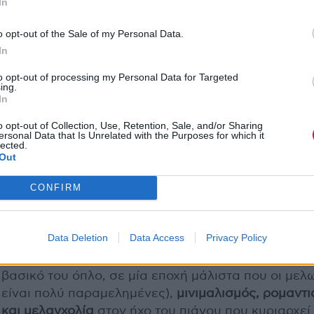
In
o opt-out of the Sale of my Personal Data.
In
to opt-out of processing my Personal Data for Targeted
ing.
In
o opt-out of Collection, Use, Retention, Sale, and/or Sharing
ersonal Data that Is Unrelated with the Purposes for which it
lected.
Out
CONFIRM
Το
Phases
ξεκινάει με παρόμοιο τρόπο, με την απα
του
Δημήτρη Χορν
στο «Απολείπειν ο Θεός
Data Deletion
Data Access
Privacy Policy
Αντώνιον» του
Κωνσταντίνου Καβάφη
. Και αυτό πο
ακολουθεί είναι
στιβαρές μελωδίες
(που είναι και 
βασικό του όπλο, σε μία εποχή μάλιστα που οι μελ
είναι πολύ παραμελημένες),
μινιμαλισμός, ρομαντ
και μελαγχολία
στον ήχο του πιάνου που κυριαρχεί 