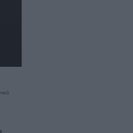
γικό
e