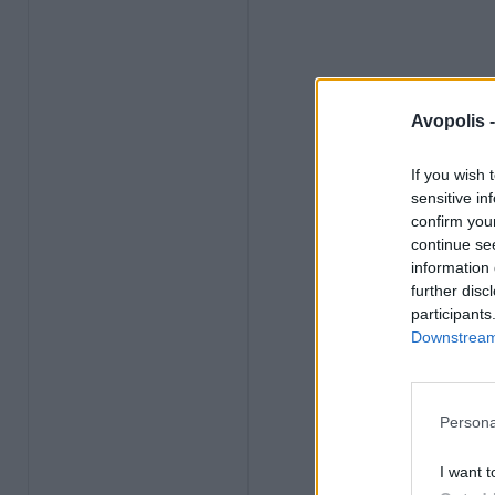
Avopolis 
If you wish 
sensitive in
confirm you
continue se
information 
further disc
participants
Downstream 
Persona
I want t