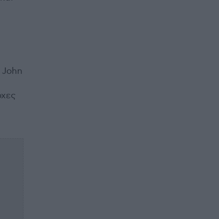
,
 John
οχες