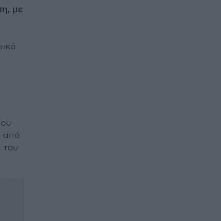
ση, με
τικά
που
ω από
 του