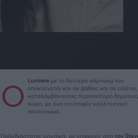
Lumiere
με το δεύτερο άλμπουμ του
Ο
επεκτείνεται και σε βάθος και σε πλάτος
καταλαμβάνοντας περισσότερο δημιουρ
χώρο, με ένα πιo σαφές καλλιτεχνικό
αποτύπωμα.
Πολυδιάστατος μουσικά, με επιρροές από
τον Stev