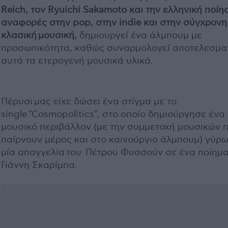
Reich, τον Ryuichi Sakamoto και την ελληνική ποίη
αναφορές στην pop, στην indie και στην σύγχρονη
κλασική μουσική,
δημιουργεί ένα άλμπουμ με
προσωπικότητα, καθώς συναρμολογεί αποτελεσμα
αυτά τα ετερογενή μουσικά υλικά.
Πέρυσι μας είχε δώσει ένα στίγμα με το
single "Cosmopolitics", στο οποίο δημιούργησε ένα
μουσικό περιβάλλον (με την συμμετοχή μουσικών 
παίρνουν μέρος και στο καινούργιο άλμπουμ) γύρ
μία απαγγελία του Πέτρου Φυσσούν σε ένα ποίημα
Γιάννη Σκαρίμπα.