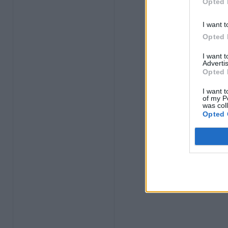
Opted 
I want t
Opted 
I want 
Advertis
Opted 
I want t
of my P
was col
Opted 