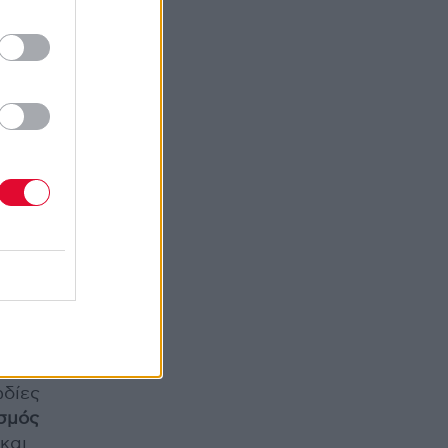
γγελία
υ
το
ωδίες
ισμός
και