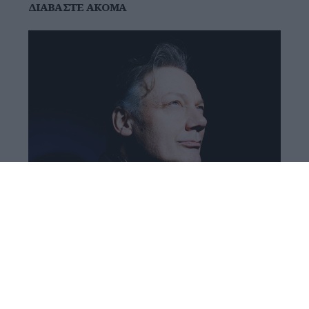
ΔΙΑΒΆΣΤΕ ΑΚΌΜΑ
Έφυγε από τη ζωή ο William Orbit
Ο William Orbit, ένας από τους σημαντικότερους
Βρετανούς παραγωγούς και πρωτοπόρους της...