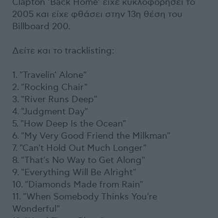
Clapton ‘Back Home’ είχε κυκλοφορήσει το
2005 και είχε φθάσει στην 13η θέση του
Billboard 200.
Δείτε και το tracklisting:
1. "Travelin' Alone"
2. "Rocking Chair"
3. "River Runs Deep"
4. "Judgment Day"
5. "How Deep Is the Ocean"
6. "My Very Good Friend the Milkman"
7. "Can't Hold Out Much Longer"
8. "That's No Way to Get Along"
9. "Everything Will Be Alright"
10. "Diamonds Made from Rain"
11. "When Somebody Thinks You're
Wonderful"