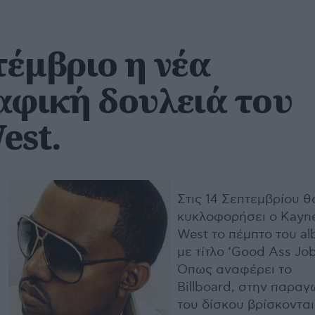
τέμβριο η νέα
αφική δουλειά του
est.
Στις 14 Σεπτεμβρίου θ
κυκλοφορήσει ο Kayn
West το πέμπτο του a
με τίτλο ‘Good Ass Job
Όπως αναφέρει το
Billboard, στην παραγ
του δίσκου βρίσκονται