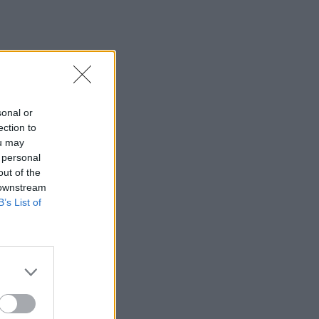
sonal or
ection to
ou may
 personal
out of the
 downstream
B’s List of