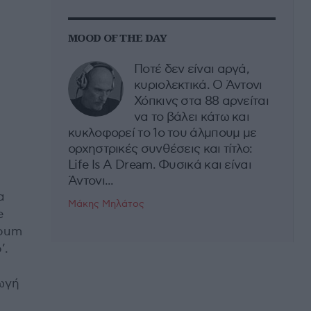
MOOD OF THE DAY
Ποτέ δεν είναι αργά,
κυριολεκτικά. Ο Άντονι
Χόπκινς στα 88 αρνείται
να το βάλει κάτω και
κυκλοφορεί το 1ο του άλμπουμ με
ορχηστρικές συνθέσεις και τίτλο:
Life Is A Dream. Φυσικά και είναι
Άντονι...
α
Μάκης Μηλάτος
e
lbum
’.
ωγή