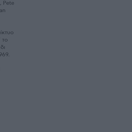
, Pete
lan
ίκτυο
 το
δι
969.
d