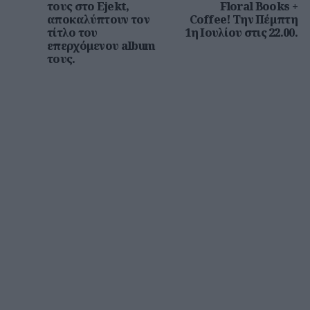
τους στο Ejekt,
Floral Books +
αποκαλύπτουν τον
Coffee! Την Πέμπτη
τίτλο του
1η Ιουλίου στις 22.00.
επερχόμενου album
τους.