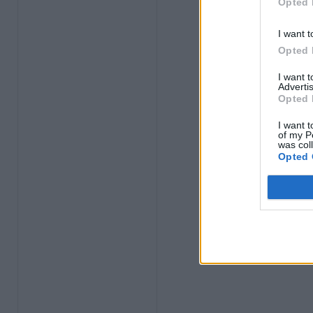
Opted 
I want t
Opted 
I want 
Advertis
Opted 
I want t
of my P
was col
Opted 