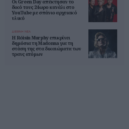
Οι Green Day απέκτησαν το
δικό τους 24ωρο κανάλι στο
YouTube με σπάνιο αρχειακό
υλικό
ΔΙΕΘΝΗ ΝΕΑ
Η Róisín Murphy επικρίνει
δημόσια τη Madonna για τη
στάση της στα δικαιώματα των
τρανς ατόμων