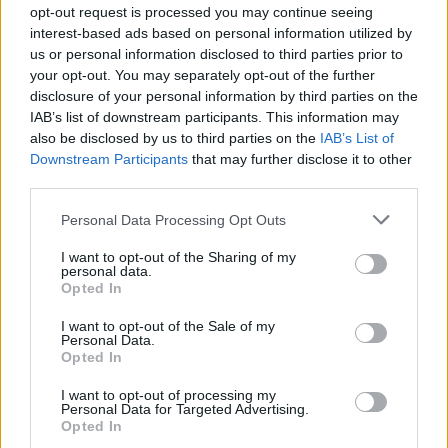
Thirty Seconds to Mars
opt-out request is processed you may continue seeing
interest-based ads based on personal information utilized by
us or personal information disclosed to third parties prior to
your opt-out. You may separately opt-out of the further
disclosure of your personal information by third parties on the
ΔΕΛΤΊΟ ΤΎΠΟΥ
ΜΆΙ 28,2011
IAB’s list of downstream participants. This information may
Αναβολή της συναυλίας των ORB
also be disclosed by us to third parties on the
IAB’s List of
Downstream Participants
that may further disclose it to other
third parties.
Personal Data Processing Opt Outs
ΝΊΝΑ ΠΟΠΏΦ
ΜΆΙ 26,2011
Το Wave-Gotik-Treffen γιορτάζει τα 20 χρόνια
I want to opt-out of the Sharing of my
του στη Λειψία
personal data.
Opted In
I want to opt-out of the Sale of my
Personal Data.
Opted In
ΔΕΛΤΊΟ ΤΎΠΟΥ
ΜΆΙ 24,2011
Οι Rοxette στην Αθήνα αυτή την Παρασκευή,
I want to opt-out of processing my
Personal Data for Targeted Advertising.
27 Μαΐου στο TerraVibe
Opted In