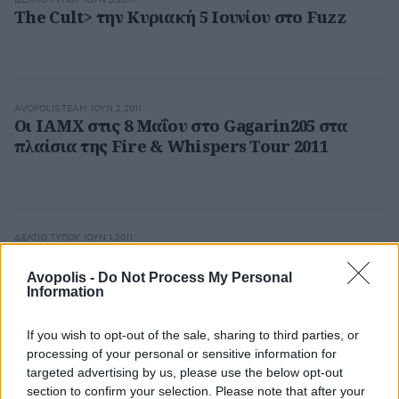
ΔΕΛΤΊΟ ΤΎΠΟΥ
ΙΟΥΝ 3,2011
The Cult> την Kυριακή 5 Ιουνίου στο Fuzz
AVOPOLIS.TEAM
ΙΟΥΝ 2,2011
Οι ΙΑΜΧ στις 8 Μαΐου στο Gagarin205 στα
πλαίσια της Fire & Whispers Tour 2011
ΔΕΛΤΊΟ ΤΎΠΟΥ
ΙΟΥΝ 1,2011
Οι Blackfield και οι Baby Guru έρχονται να
προστεθούν στο line up του Ejekt
Avopolis -
Do Not Process My Personal
Information
If you wish to opt-out of the sale, sharing to third parties, or
processing of your personal or sensitive information for
Δ.Τ.
ΜΆΙ 31,2011
targeted advertising by us, please use the below opt-out
Αλλαγή χώρου διεξαγωγής συναυλίας των
section to confirm your selection. Please note that after your