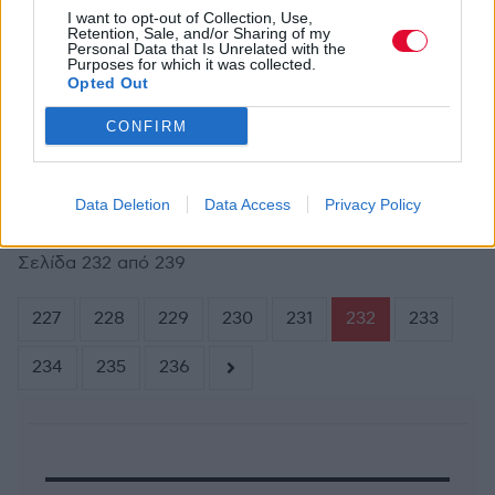
I want to opt-out of Collection, Use,
Retention, Sale, and/or Sharing of my
Personal Data that Is Unrelated with the
Purposes for which it was collected.
ΔΕΛΤΊΟ ΤΎΠΟΥ
Opted Out
ΜΆΙ 23,2011
Το ελληνικό support act των Thirty Seconds
to Mars
CONFIRM
Data Deletion
Data Access
Privacy Policy
Σελίδα 232 από 239
227
228
229
230
231
232
233
234
235
236