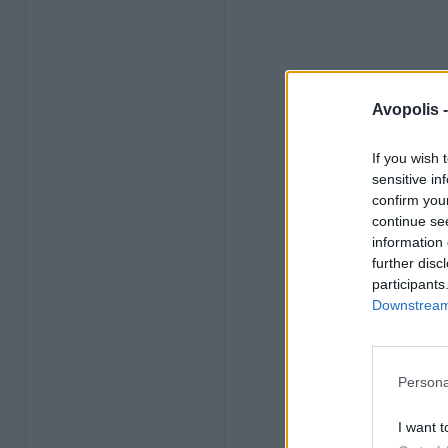
Avopolis 
If you wish 
sensitive in
confirm you
continue se
information 
further disc
participants
Downstream 
Persona
I want t