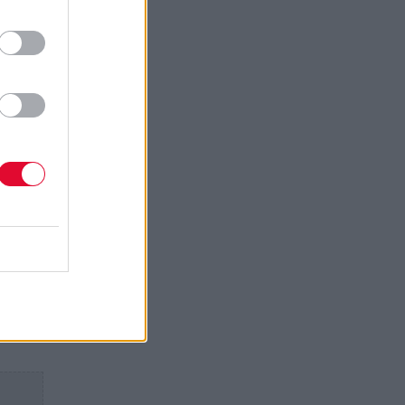
άλα
ε
ό.
razy,
st
α
χνη,
ooks
 να