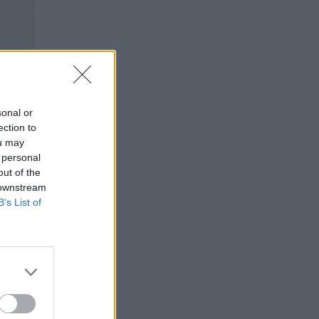
sonal or
ection to
ou may
 personal
out of the
 downstream
B’s List of