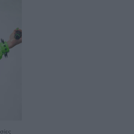
υσίες