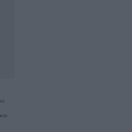
ου
και