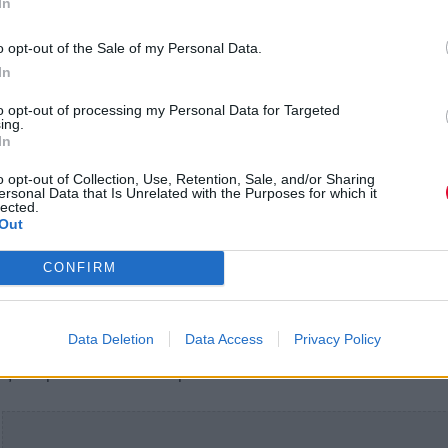
In
o opt-out of the Sale of my Personal Data.
Μετά τη Eurovision, ο Käärijä συνέχισε να χτίζει τη
In
διεθνή του παρουσία μέσα από εμφανίσεις σε μεγ
to opt-out of processing my Personal Data for Targeted
ευρωπαϊκά φεστιβάλ και μια σειρά συνεργασιών μ
ing.
In
καλλιτέχνες που επίσης ξεχώρισαν στον διαγωνισμ
Ανάμεσά τους βρίσκονται ο Tommy Cash στο "It's C
o opt-out of Collection, Use, Retention, Sale, and/or Sharing
ersonal Data that Is Unrelated with the Purposes for which it
It's Party", ο Baby Lasagna στο "Eurodab" και ο Joo
lected.
Klein στο "Traffik".
Out
CONFIRM
Η πρώτη του εμφάνιση στην Ελλάδα αναμένεται ν
κινηθεί στο γνώριμο αισθητικό σύμπαν του καλλιτέ
συνδυάζοντας rave ενέργεια, rap επιρροές, pop h
Data Deletion
Data Access
Privacy Policy
και το χαοτικό performance στοιχείο που τον έκανε
ξεχωρίσει από το ευρωπαϊκό κοινό.