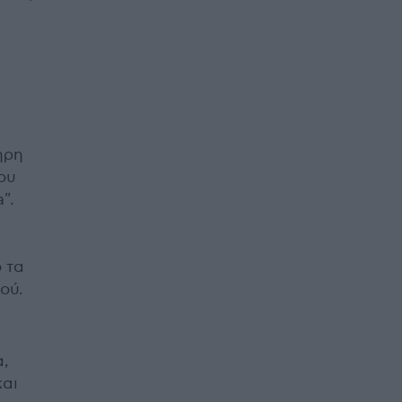
ηρη
ου
".
 τα
ού.
α,
και