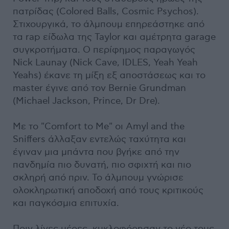
πατρίδας (Colored Balls, Cosmic Psychos).
Στιχουργικά, το άλμπουμ επηρεάστηκε από
τα rap είδωλα της Taylor και αμέτρητα garage
συγκροτήματα. Ο περίφημος παραγωγός
Nick Launay (Nick Cave, IDLES, Yeah Yeah
Yeahs) έκανε τη μίξη εξ αποστάσεως και το
master έγινε από τον Bernie Grundman
(Michael Jackson, Prince, Dr Dre).
Με το "Comfort to Me" οι Amyl and the
Sniffers άλλαξαν εντελώς ταχύτητα και
έγιναν μια μπάντα που βγήκε από την
πανδημία πιο δυνατή, πιο σφιχτή και πιο
σκληρή από πριν. Το άλμπουμ γνώρισε
ολοκληρωτική αποδοχή από τους κριτικούς
και παγκόσμια επιτυχία.
Πριν λίγες μέρες, κυκλοφόρησαν το νέο τους