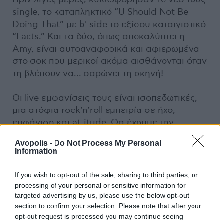
single, το καταπληκτικό “U Should Not Be
Doing That” με b' side το εξίσου καταιγιστικό
“Facts.” Και τα δύο, όπως αποκαλύπτει η
Amy, είναι αυτοαναφορικά και αφιερωμένα
στο σοκ που μερικοί ακόμα αισθάνονται όταν
τη βλέπουν να... σαρώνει τη σκηνή!
Οι live εμφανίσεις τους είναι ισοπεδωτικές,
μια ατόφια rock’n’roll εμπειρία σε ήχο,
εμφάνιση και attitude. Θα έχουμε την
ευκαιρία να το διαπιστώσουμε από κοντά
Avopolis -
Do Not Process My Personal
στις 29/11, στο Floyd, ακριβώς την ώρα που
Information
πρέπει!
If you wish to opt-out of the sale, sharing to third parties, or
Follow
Amyl and the Sniffers
processing of your personal or sensitive information for
targeted advertising by us, please use the below opt-out
section to confirm your selection. Please note that after your
Official Website
|
Facebook
|
Instagram
|
opt-out request is processed you may continue seeing