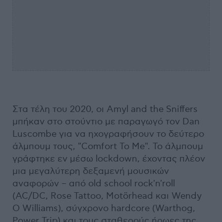
Στα τέλη του 2020, οι Amyl and the Sniffers
μπήκαν στο στούντιο με παραγωγό τον Dan
Luscombe για να ηχογραφήσουν το δεύτερο
άλμπουμ τους, "Comfort To Me". Το άλμπουμ
γράφτηκε εν μέσω lockdown, έχοντας πλέον
μια μεγαλύτερη δεξαμενή μουσικών
αναφορών – από old school rock'n'roll
(AC/DC, Rose Tattoo, Motörhead και Wendy
O Williams), σύγχρονο hardcore (Warthog,
Power Trip) και τους σταθερούς ήρωες της