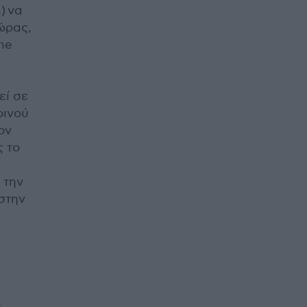
) να
ώρας,
he
εί σε
οινού
ον
ς το
 την
στην
η