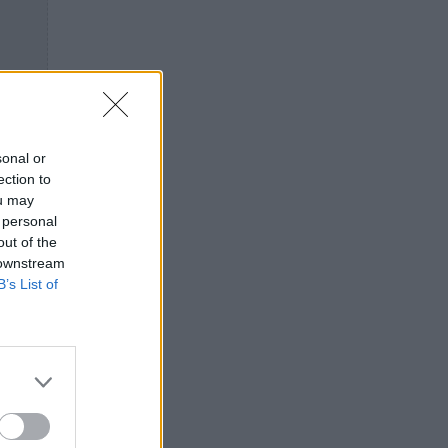
sonal or
ection to
ou may
 personal
out of the
 downstream
B’s List of