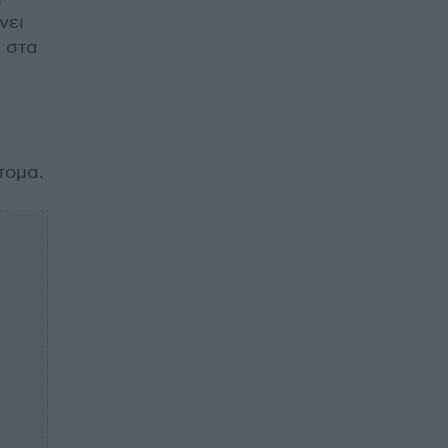
νει
ι στα
τομα.