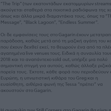
“The Trip” (των εκατοντάδων εκατομμυρίων streams
ακούγεται σταθερά στα ποιοτικά ραδιόφωνα της χ
όπως και άλλα μικρά διαμαντάκια τους, όπως τα “T
Message”, “Black Lagoon”, “Endless Summer”.
Οι δε εμφανίσεις τους στο Gagarin έχουν μετατραπ
παράδοση, καθώς μετά από τη μαζική αγάπη του κ
που έχουν δεχθεί εκεί, το θεωρούν ένα από τα πλέ
αγαπημένα live venues τους. Ειδικά η συναυλία του
2018 και το αναπάντεχο sold out, υπήρξε μια πολύ
σημαντική στιγμή για αυτούς, καθώς άλλαξε ριζικά
πορεία τους. Έκτοτε, κάθε φορά που περιοδεύουν 
Ευρώπη, η υπνωτιστική κιθάρα του Greg και η
ευαίσθητη, αιθέρια φωνή της Tessa “πρέπει” να
ακουστούν στο Gagarin.
Η συναυλία των Still Corners στο Gagarin θα είναι 