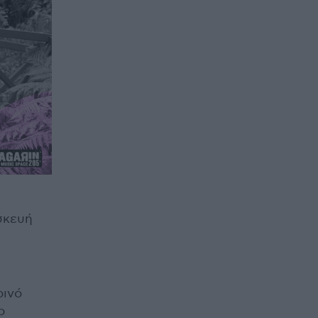
σκευή
οινό
ο