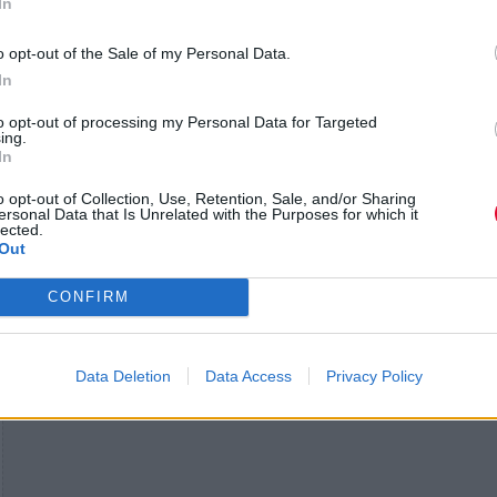
In
o opt-out of the Sale of my Personal Data.
In
to opt-out of processing my Personal Data for Targeted
ing.
ΕΙΣΙΤΗΡΙΑ
In
o opt-out of Collection, Use, Retention, Sale, and/or Sharing
25 ευρώ (early bird), 27 ευρώ, 30 ευρώ
ersonal Data that Is Unrelated with the Purposes for which it
lected.
Out
CONFIRM
Data Deletion
Data Access
Privacy Policy