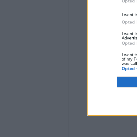
Opted 
I want t
Opted 
I want 
Advertis
Opted 
I want t
of my P
was col
Opted 