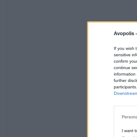
Avopolis 
If you wish 
sensitive in
confirm you
continue se
information 
further disc
participants
Downstream 
Persona
I want t