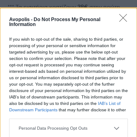
*** Τα εισιτήρια κοστίζουν
38€
στην πρώτη
φάση της προπώλησης. Στην δεύτερη φάση,
Avopolis -
Do Not Process My Personal
η προπώληση θα διαμορφωθεί στα
40€
.
Information
*** Εισιτήρια προπωλούνται μέσω του viva.gr
If you wish to opt-out of the sale, sharing to third parties, or
και του δικτύου καταστημάτων του (
Media
processing of your personal or sensitive information for
targeted advertising by us, please use the below opt-out
Markt, Public, βενζινάδικα Eko, Shell, BP
κ.α.).
section to confirm your selection. Please note that after your
opt-out request is processed you may continue seeing
*** Οι μεταπωλητές χρεώνουν προμήθεια
interest-based ads based on personal information utilized by
βάσει των τιμοκαταλόγων τους.
us or personal information disclosed to third parties prior to
your opt-out. You may separately opt-out of the further
disclosure of your personal information by third parties on the
ΣΥΝΔΕΣΜΟΣ ΗΛΕΚΤΡΟΝΙΚΗΣ
IAB’s list of downstream participants. This information may
ΠΡΟΠΩΛΗΣΗΣ:
also be disclosed by us to third parties on the
IAB’s List of
Downstream Participants
that may further disclose it to other
https://www.viva.gr/tickets/music/emperor
third parties.
Personal Data Processing Opt Outs
ΦΥΣΙΚΑ ΣΗΜΕΙΑ ΠΡΟΠΩΛΗΣΗΣ: