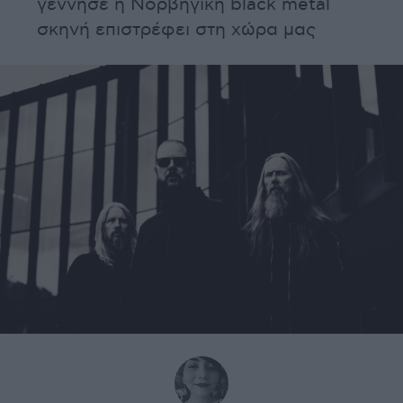
γέννησε η Νορβηγική black metal
σκηνή επιστρέφει στη χώρα μας