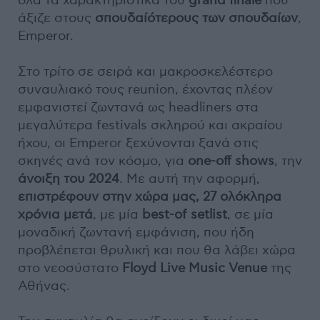
όλα τα χαρακτηριστικά του
grand finale
που
άξιζε στους
σπουδαίότερους των σπουδαίων
,
Emperor.
Στο τρίτο σε σειρά και μακροσκελέστερο
συναυλιακό τους reunion, έχοντας πλέον
εμφανιστεί ζωντανά ως headliners στα
μεγαλύτερα festivals σκληρού και ακραίου
ήχου, οι Emperor ξεχύνονται ξανά στις
σκηνές ανά τον κόσμο, για
one-off shows
, την
άνοιξη του 2024
. Με αυτή την αφορμή,
επιστρέφουν στην χώρα μας, 27 ολόκληρα
χρόνια μετά
, με μία
best-of setlist
, σε μία
μοναδική ζωντανή εμφάνιση, που ήδη
προβλέπεται θρυλική και που θα λάβει χώρα
στο νεοσύστατο
Floyd Live Music Venue
της
Αθήνας.