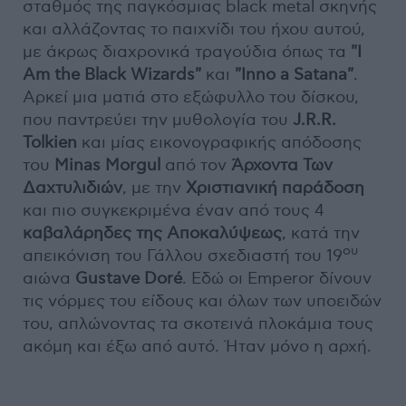
σταθμός της παγκόσμιας black metal σκηνής
και αλλάζοντας το παιχνίδι του ήχου αυτού,
με άκρως διαχρονικά τραγούδια όπως τα
"I
Am the Black Wizards"
και
"Inno a Satana"
.
Αρκεί μια ματιά στο εξώφυλλο του δίσκου,
που παντρεύει την μυθολογία του
J.R.R.
Tolkien
και μίας εικονογραφικής απόδοσης
του
Minas Morgul
από τον
Άρχοντα Των
Δαχτυλιδιών
, με την
Χριστιανική παράδοση
και πιο συγκεκριμένα έναν από τους 4
καβαλάρηδες της Αποκαλύψεως
, κατά την
ου
απεικόνιση του Γάλλου σχεδιαστή του 19
αιώνα
Gustave Doré
. Εδώ οι Emperor δίνουν
τις νόρμες του είδους και όλων των υποειδών
του, απλώνοντας τα σκοτεινά πλοκάμια τους
ακόμη και έξω από αυτό. Ήταν μόνο η αρχή.