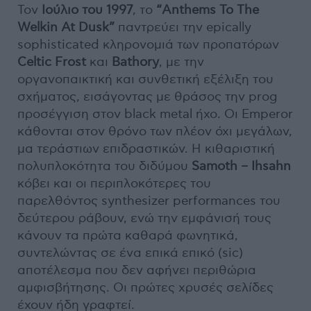
Τον
Ιούλιο του 1997
, το
“Anthems To The
Welkin At Dusk”
παντρεύει την epically
sophisticated κληρονομιά των προπατόρων
Celtic Frost
και
Bathory
, με την
οργανοπαικτική και συνθετική εξέλιξη του
σχήματος, εισάγοντας με θράσος την prog
προσέγγιση στον black metal ήχο. Οι Emperor
κάθονται στον θρόνο των πλέον όχι μεγάλων,
μα τεράστιων επιδραστικών. Η κιθαριστική
πολυπλοκότητα του διδύμου
Samoth – Ihsahn
κόβει και οι περιπλοκότερες του
παρελθόντος synthesizer performances του
δεύτερου ράβουν, ενώ την εμφάνισή τους
κάνουν τα πρώτα καθαρά φωνητικά,
συντελώντας σε ένα επικά επικό (sic)
αποτέλεσμα που δεν αφήνει περιθώρια
αμφισβήτησης. Οι πρώτες χρυσές σελίδες
έχουν ήδη γραφτεί.