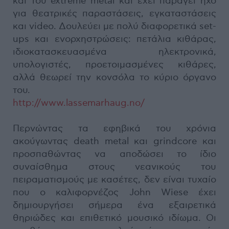
και του extreme metal και έχει παράγει ήχο
για θεατρικές παραστάσεις, εγκαταστάσεις
και video. Δουλεύει με πολύ διαφορετικά set-
ups και ενορχηστρώσεις: πετάλια κιθάρας,
ιδιοκατασκευασμένα ηλεκτρονικά,
υπολογιστές, προετοιμασμένες κιθάρες,
αλλά θεωρεί την κονσόλα το κύριο όργανο
του.
http://www.lassemarhaug.no/
Περνώντας τα εφηβικά του χρόνια
ακούγωντας death metal και grindcore και
προσπαθώντας να αποδώσει το ίδιο
συναίσθημα στους νεανικούς του
πειραματισμούς με κασέτες, δεν είναι τυχαίο
που ο καλιφορνέζος John Wiese έχει
δημιουργήσει σήμερα ένα εξαιρετικά
θηριώδες και επιθετικό μουσικό ιδίωμα. Οι