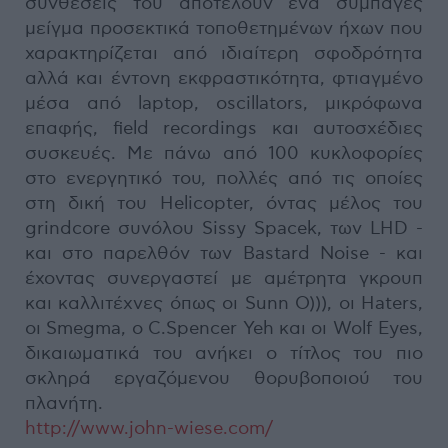
συνθέσεις του αποτελούν ένα συμπαγές
μείγμα προσεκτικά τοποθετημένων ήχων που
χαρακτηρίζεται από ιδιαίτερη σφοδρότητα
αλλά και έντονη εκφραστικότητα, φτιαγμένο
μέσα από laptop, oscillators, μικρόφωνα
επαφής, field recordings και αυτοσχέδιες
συσκευές. Με πάνω από 100 κυκλοφορίες
στο ενεργητικό του, πολλές από τις οποίες
στη δική του Helicopter, όντας μέλος του
grindcore συνόλου Sissy Spacek, των LHD -
και στο παρελθόν των Bastard Noise - και
έχοντας συνεργαστεί με αμέτρητα γκρουπ
και καλλιτέχνες όπως οι Sunn O))), οι Haters,
οι Smegma, ο C.Spencer Yeh και οι Wolf Eyes,
δικαιωματικά του ανήκει ο τίτλος του πιο
σκληρά εργαζόμενου θορυβοποιού του
πλανήτη.
http://www.john-wiese.com/