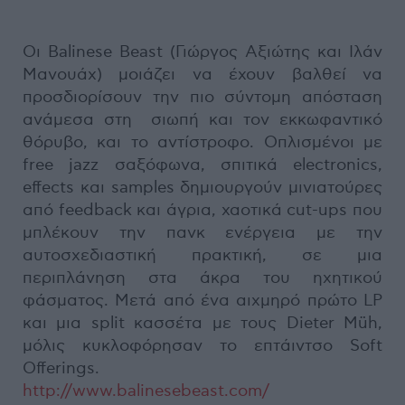
Οι Balinese Beast (Γιώργος Αξιώτης και Ιλάν
Μανουάχ) μοιάζει να έχουν βαλθεί να
προσδιορίσουν την πιο σύντομη απόσταση
ανάμεσα στη σιωπή και τον εκκωφαντικό
θόρυβο, και το αντίστροφο. Οπλισμένοι με
free jazz σαξόφωνα, σπιτικά electronics,
effects και samples δημιουργούν μινιατούρες
από feedback και άγρια, χαοτικά cut-ups που
μπλέκουν την πανκ ενέργεια με την
αυτοσχεδιαστική πρακτική, σε μια
περιπλάνηση στα άκρα του ηχητικού
φάσματος. Μετά από ένα αιχμηρό πρώτο LP
και μια split κασσέτα με τους Dieter Müh,
μόλις κυκλοφόρησαν το επτάιντσο Soft
Offerings.
http://www.balinesebeast.com/