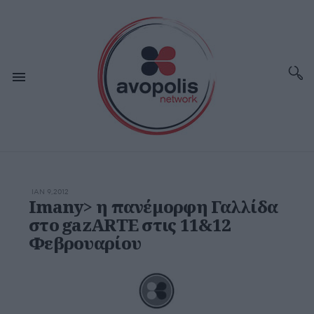
ΙΑΝ 9,2012
Imany> η πανέμορφη Γαλλίδα
στο gazARTE στις 11&12
Φεβρουαρίου