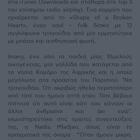
στα iTunes Downloads και σταθερά στο Top 3
του επίσημου radio airplay). Ένα κομμάτι που
προέρχεται από το «Shape of a Broken
Heart», έναν soul – folk δίσκο με 12
αγγλόφωνα τραγούδια από μία ερμηνεύτρια
με μπάσα και αισθησιακή φωνή.
Imany, ένα από τα παιδιά μίας 10μελούς
οικογένειας, μία γαλλίδα που κατάγεται από
τα νησιά Κομόρο της Αφρικής και η οποία
μεγάλωσε στα προάστια του Παρισιού. "Να
τραγουδάω. Ότι ακριβώς ήθελα περισσότερο
από τότε που ήμουν επτά ετών. Τότε βέβαια
πίστευα ότι αυτό είναι κάτι που κάνουν οι
άλλοι άνθρωποι και όχι εγώ”,
εκμυστηρεύτηκε στις πρώτες συνεντεύξεις
της, η Nadia Mladjao, όπως είναι το
πραγματικό της όνομα . “Όταν ήμουν μικρή,