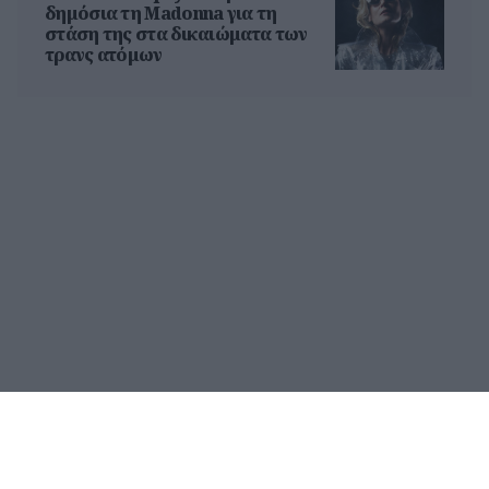
δημόσια τη Madonna για τη
στάση της στα δικαιώματα των
τρανς ατόμων