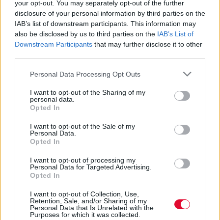
your opt-out. You may separately opt-out of the further
disclosure of your personal information by third parties on the
ΣΤΥΛΙΑΝΌΣ ΤΖΙΡΊΤΑΣ
ΑΥΓ 22,2011
IAB’s list of downstream participants. This information may
Έφυγε ο Νίκος Θέμελης
also be disclosed by us to third parties on the
IAB’s List of
Downstream Participants
that may further disclose it to other
third parties.
Personal Data Processing Opt Outs
ΔΕΛΤΊΟ ΤΎΠΟΥ
ΑΥΓ 1,2011
Το εγχείρημα Band Complete
I want to opt-out of the Sharing of my
personal data.
Opted In
I want to opt-out of the Sale of my
Personal Data.
ΣΤΥΛΙΑΝΌΣ ΤΖΙΡΊΤΑΣ
ΙΟΥΛ 29,2011
Opted In
Και πάλι προς ηχογράφηση οι Suicidal Angels
I want to opt-out of processing my
Personal Data for Targeted Advertising.
Opted In
I want to opt-out of Collection, Use,
ΣΤΥΛΙΑΝΌΣ ΤΖΙΡΊΤΑΣ
ΙΟΥΛ 25,2011
Retention, Sale, and/or Sharing of my
Στερνό καλημέρα στον Μιχάλη Κακογιάννη
Personal Data that Is Unrelated with the
Purposes for which it was collected.