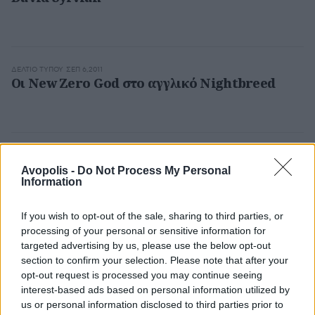
ΔΕΛΤΊΟ ΤΎΠΟΥ
ΣΕΠ 6,2011
Οι New Zero God στο αγγλικό Nightbreed
ΔΕΛΤΊΟ ΤΎΠΟΥ
ΑΥΓ 29,2011
Οι Your Hand In Mine και η έκδοση του The
Avopolis -
Do Not Process My Personal
Information
Garden Novels
If you wish to opt-out of the sale, sharing to third parties, or
processing of your personal or sensitive information for
targeted advertising by us, please use the below opt-out
ΔΕΛΤΊΟ ΤΎΠΟΥ
ΑΥΓ 23,2011
section to confirm your selection. Please note that after your
Οι Rosebleed στο 1st Eurock Marathon
opt-out request is processed you may continue seeing
interest-based ads based on personal information utilized by
us or personal information disclosed to third parties prior to