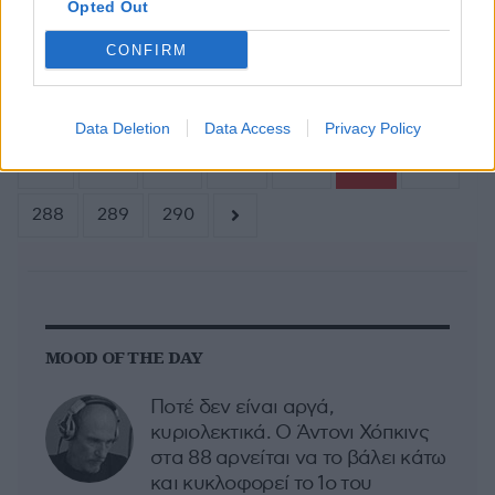
Opted Out
CONFIRM
Σελίδα 286 από 320
Data Deletion
Data Access
Privacy Policy
281
282
283
284
285
286
287
288
289
290
MOOD OF THE DAY
Ποτέ δεν είναι αργά,
κυριολεκτικά. Ο Άντονι Χόπκινς
στα 88 αρνείται να το βάλει κάτω
και κυκλοφορεί το 1ο του