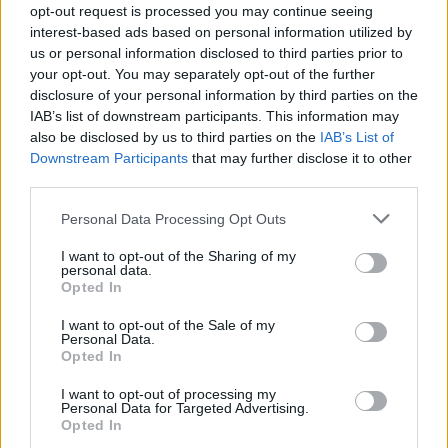
opt-out request is processed you may continue seeing
interest-based ads based on personal information utilized by
us or personal information disclosed to third parties prior to
ΣΤΥΛΙΑΝΌΣ ΤΖΙΡΊΤΑΣ
ΑΠΡ 14,2013
your opt-out. You may separately opt-out of the further
Cobalt Music-Ένα νέο μεγάλο όνομα στη
disclosure of your personal information by third parties on the
μουσική
IAB’s list of downstream participants. This information may
also be disclosed by us to third parties on the
IAB’s List of
Downstream Participants
that may further disclose it to other
third parties.
ΔΕΛΤΊΟ ΤΎΠΟΥ
ΑΠΡ 12,2013
Personal Data Processing Opt Outs
H Ελεωνόρα Ζουγανέλη στην κορυφή των
charts
I want to opt-out of the Sharing of my
personal data.
Video:
{youtube}6q-grg2vns0{/youtube}
Opted In
I want to opt-out of the Sale of my
Personal Data.
Opted In
ΔΕΛΤΊΟ ΤΎΠΟΥ
ΑΠΡ 12,2013
O Αλέξανδρος Εμμανουηλίδης και η Μαρία
I want to opt-out of processing my
Personal Data for Targeted Advertising.
Παπαγεωργίου στο Music Society Web radio
Opted In
στις 15 Απριλίου