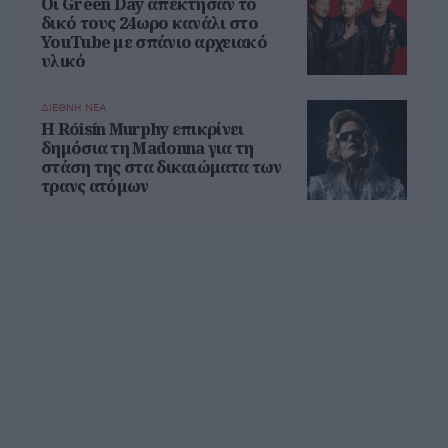
Οι Green Day απέκτησαν το
δικό τους 24ωρο κανάλι στο
YouTube με σπάνιο αρχειακό
υλικό
ΔΙΕΘΝΗ ΝΕΑ
Η Róisín Murphy επικρίνει
δημόσια τη Madonna για τη
στάση της στα δικαιώματα των
τρανς ατόμων