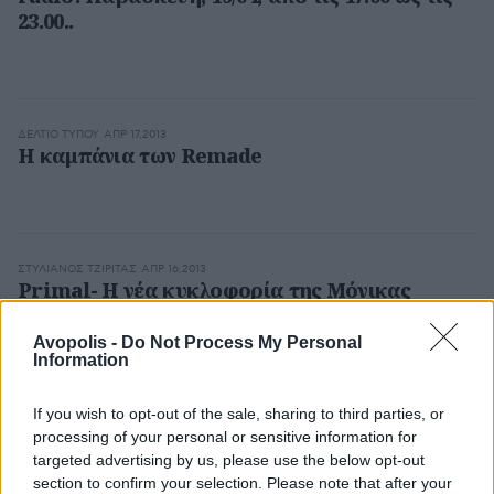
23.00..
ΔΕΛΤΊΟ ΤΎΠΟΥ
ΑΠΡ 17,2013
Η καμπάνια των Remade
ΣΤΥΛΙΑΝΌΣ ΤΖΙΡΊΤΑΣ
ΑΠΡ 16,2013
Primal- Η νέα κυκλοφορία της Μόνικας
Avopolis -
Do Not Process My Personal
Information
ΔΕΛΤΊΟ ΤΎΠΟΥ
ΑΠΡ 16,2013
If you wish to opt-out of the sale, sharing to third parties, or
Ένας μεγάλος περίπατος από τους Tango with
processing of your personal or sensitive information for
Lions
targeted advertising by us, please use the below opt-out
section to confirm your selection. Please note that after your