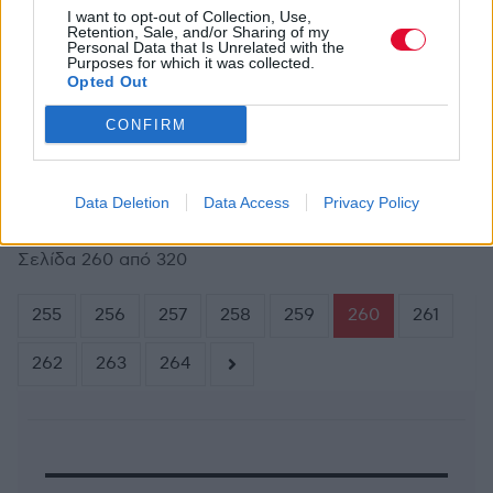
I want to opt-out of Collection, Use,
Retention, Sale, and/or Sharing of my
Personal Data that Is Unrelated with the
Purposes for which it was collected.
Opted Out
ΔΕΛΤΊΟ ΤΎΠΟΥ
ΑΠΡ 11,2013
To hit του καλοκαιριού από τον Quasamodo
CONFIRM
Data Deletion
Data Access
Privacy Policy
Σελίδα 260 από 320
255
256
257
258
259
260
261
262
263
264