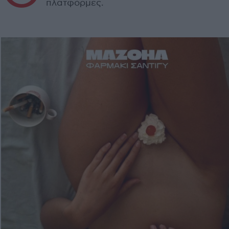
πλατφόρμες.