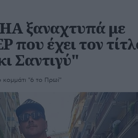
ΗΑ ξαναχτυπά με
EP που έχει τον τίτλ
ι Σαντιγύ"
ο κομμάτι "6 το Πρωί"