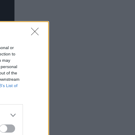
sonal or
ection to
ou may
 personal
out of the
 downstream
B’s List of