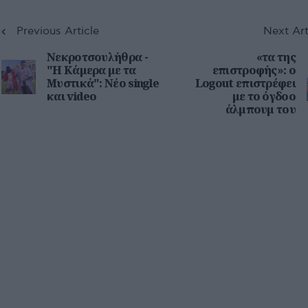
Previous Article
Next Art
Νεκροτσουλήθρα -
«τα της
"Η Κάμερα με τα
επιστροφής»: ο
Μυστικά": Νέο single
Logout επιστρέφει
και video
με το όγδοο
άλμπουμ του