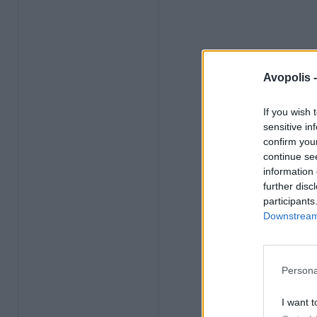
Avopolis 
If you wish 
sensitive in
confirm you
continue se
information 
further disc
participants
Downstream 
Persona
I want t