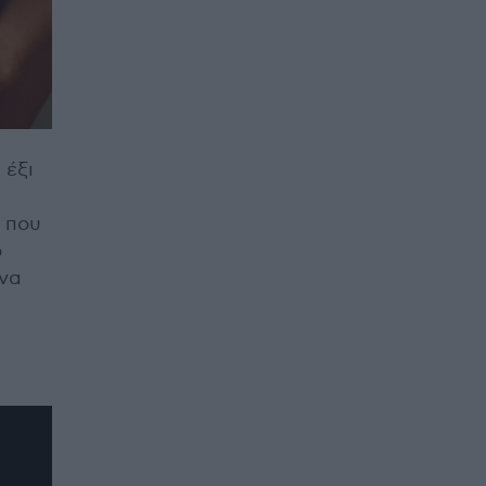
 έξι
α που
ο
 να