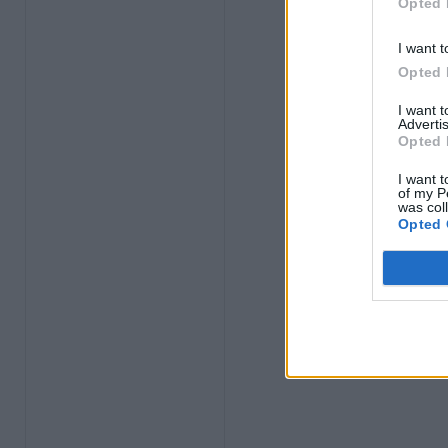
Opted 
I want t
Opted 
I want 
Advertis
Opted 
I want t
of my P
was col
Opted 