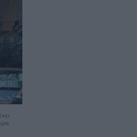
έχει
μερα