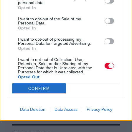
personal data.
των τραγουδιών μας.Και σε όποιο άλλο μέτρο
Opted In
προστασίας της ζωής μας -μαζικές μηνύσεις
κλπ- αποφασίσουμε.
I want to opt-out of the Sale of my
Personal Data.
Opted In
I want to opt-out of processing my
Previous Article
Next Article
Personal Data for Targeted Advertising.
Opted In
I want to opt-out of Collection, Use,
Retention, Sale, and/or Sharing of my
Personal Data that Is Unrelated with the
Purposes for which it was collected.
Opted Out
CONFIRM
Ακολούθησε το Avopolis Network στο
Google News
Data Deletion
Data Access
Privacy Policy