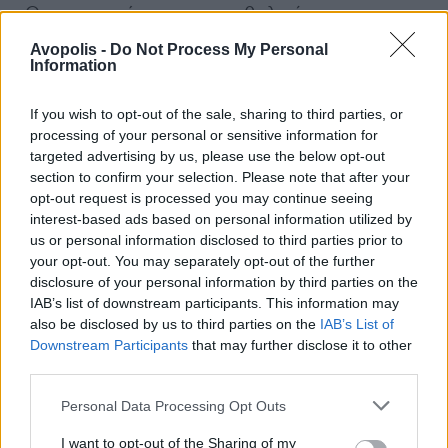
Θα προχωρήσουμε σε καθολικές
απαγορεύσεις των έργων μας, θα το κάνουμε
Avopolis -
Do Not Process My Personal
μεγάλη είδηση στο εξωτερικό που -εν
Information
αντιθέσει με εδώ- όλοι οι Οργανισμοί
Πνευματικών Δικαιωμάτων ενισχύθηκαν
If you wish to opt-out of the sale, sharing to third parties, or
processing of your personal or sensitive information for
μέσα στην πανδημία. Είναι η έσχατη λύση
targeted advertising by us, please use the below opt-out
απελπισίας στην οποία μας οδηγούν.
section to confirm your selection. Please note that after your
opt-out request is processed you may continue seeing
Οι άνθρωποι του τραγουδιού στήριξαν -χωρίς
interest-based ads based on personal information utilized by
ποτέ να το κάνουν θέμα- πολλούς
us or personal information disclosed to third parties prior to
ανθρώπους στην καταστροφή τους. Σας
your opt-out. You may separately opt-out of the further
disclosure of your personal information by third parties on the
ευχαριστούμε από την καρδιά μας για τη δική
IAB’s list of downstream participants. This information may
σας στήριξη.
also be disclosed by us to third parties on the
IAB’s List of
Θα τη χρειαστούμε έμπρακτα και τις
Downstream Participants
that may further disclose it to other
επόμενες μέρες: αν δεν ανακοινωθεί άμεσα
third parties.
κάτι για την ενίσχυση των Οργανισμών
Personal Data Processing Opt Outs
Πνευματικών Δικαιωμάτων, θέλουμε να μας
βοηθήσετε όλοι στην μαζική απαγόρευση
I want to opt-out of the Sharing of my