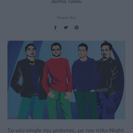
Δελτίο Τύπου
Share this
Tο νέο single της μπάντας, με τον τίτλο Night