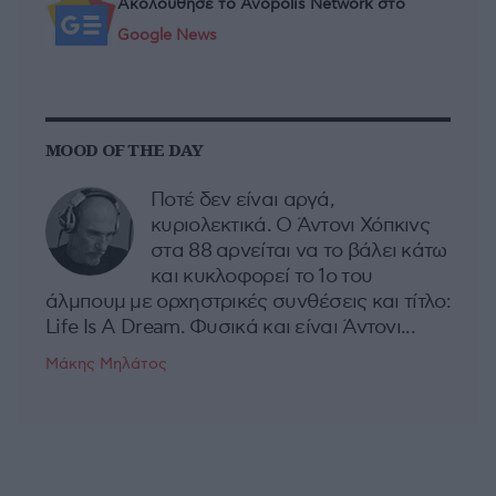
Ακολούθησε το Avopolis Network στο
Google News
MOOD OF THE DAY
Ποτέ δεν είναι αργά,
κυριολεκτικά. Ο Άντονι Χόπκινς
στα 88 αρνείται να το βάλει κάτω
και κυκλοφορεί το 1ο του
άλμπουμ με ορχηστρικές συνθέσεις και τίτλο:
Life Is A Dream. Φυσικά και είναι Άντονι...
Μάκης Μηλάτος