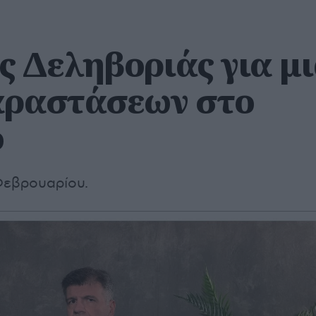
ς Δεληβοριάς για μ
αραστάσεων στο
ο
Φεβρουαρίου.