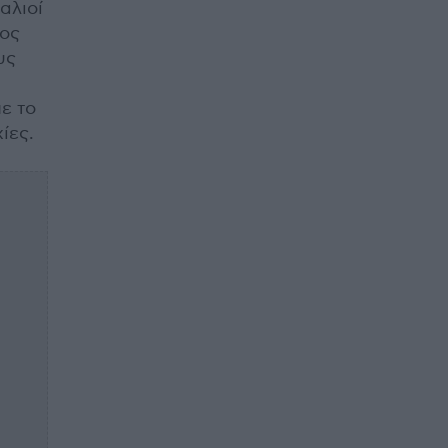
αλιοί
ρος
υς
ε το
ίες.