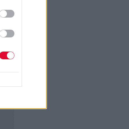
ιο
 Yoel
ον
να