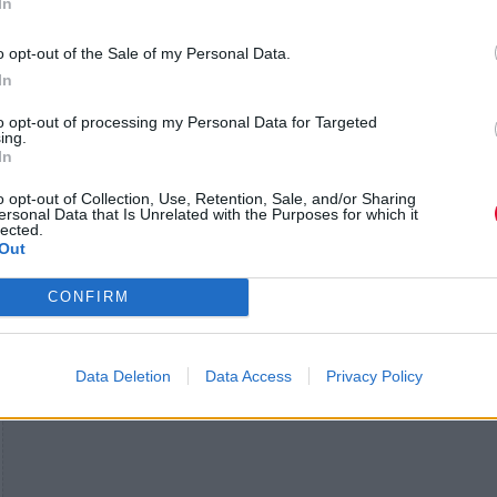
In
o opt-out of the Sale of my Personal Data.
In
Με την συνδρομή του καλύτερου γκρουπ στο Βόρε
to opt-out of processing my Personal Data for Targeted
ing.
Ημισφαίριο των τελευταίων δεκαετιών (Σωτήρης
In
Ντούβας, Κωστής Χριστοδούλου,Κώστας Παντέλης,
Soto, Χρήστος Λαϊνάς) και με την πιο δερβίσικη
o opt-out of Collection, Use, Retention, Sale, and/or Sharing
ersonal Data that Is Unrelated with the Purposes for which it
καλλιτεχνική ομάδα, θα περιστραφούν γύρω απ’ τ
lected.
Out
εαυτό τους και θα πέσουν ζαλισμένοι στο πάτωμα 
δουν βίντεο-κλιπ τον Ουρανό.
CONFIRM
Ο ΦΟΙΒΟΣ ΔΕΛΗΒΟΡΙΑΣ ΣΤΟ ΚΥΤΤΑΡΟ
Data Deletion
Data Access
Privacy Policy