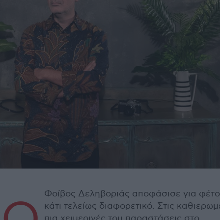
Φοίβος Δεληβοριάς αποφάσισε για φέτ
κάτι τελείως διαφορετικό. Στις καθιερω
πια χειμερινές του παραστάσεις στο