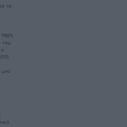
ρά τα
 1989,
» του
 ο
2015
 μια
ς
τικό