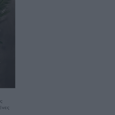
ος
μένες