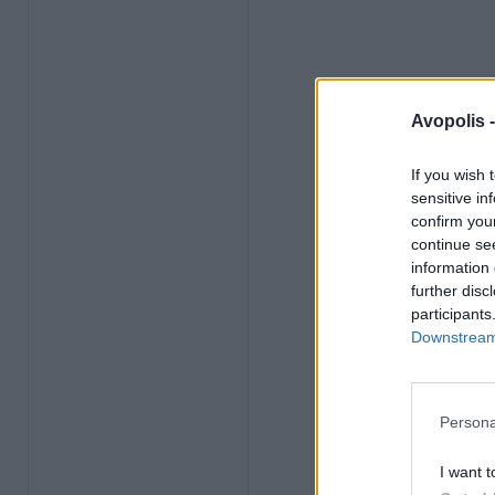
Avopolis 
If you wish 
sensitive in
confirm you
continue se
information 
further disc
participants
Downstream 
Persona
I want t