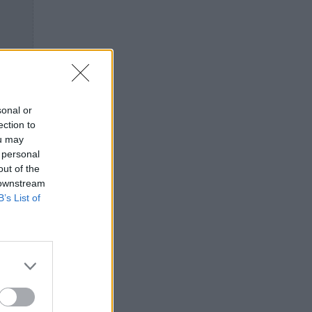
sonal or
ection to
ou may
 personal
out of the
 downstream
B’s List of