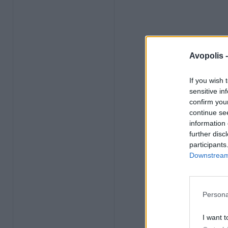
Avopolis 
If you wish 
sensitive in
confirm you
continue se
information 
further disc
participants
Downstream 
Persona
I want t