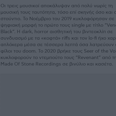
Οι τρεις μουσικοί αποκάλυψαν από πολύ νωρίς τη
μουσική τους ταυτότητα, τόσο επί σκηνής όσο και 
στούντιο. Το Νοέμβριο του 2019 κυκλοφόρησαν σε
ψηφιακή μορφή το πρώτο τους single με τίτλο “Ve
Black”. Η dark, horror αισθητική του βιντεοκλίπ σε
συνδυασμό με τα «κοφτά» riffs και τον lo-fi ήχο χα
απλόχερα μέσα σε τέσσερα λεπτά όσα λατρεύουν 
φίλοι του doom. Το 2020 βρήκε τους Seer of the Vo
κυκλοφορούν το ντεμπούτο τους “Revenant” από τ
Made Of Stone Recordings σε βινύλιο και κασέτα.