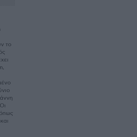
m
υν το
ός
έχει
m,
μένο
ύνιο
ιάννη
 Οι
 όπως
 και