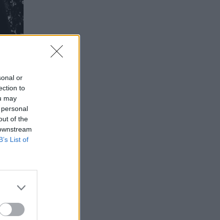
sonal or
ection to
ou may
 personal
out of the
 downstream
B’s List of