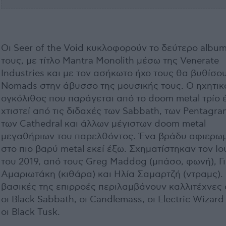
Οι Seer of the Void κυκλοφορούν το δεύτερο albu
τους, με τίτλο Mantra Monolith μέσω της Venerate
Industries και με τον ασήκωτο ήχο τους θα βυθίσο
Nomads στην άβυσσο της μουσικής τους. Ο ηχητικ
ογκόλιθος που παράγεται από το doom metal τρίο 
χτιστεί από τις διδαχές των Sabbath, των Pentagra
των Cathedral και άλλων μέγιστων doom metal
μεγαθήριων του παρελθόντος. Ένα βράδυ αφιερω
στο πιο βαρύ metal εκεί έξω. Σχηματίστηκαν τον Ιο
του 2019, από τους Greg Maddog (μπάσο, φωνή), Γ
Αμαριωτάκη (κιθάρα) και Ηλία Σαμαρτζή (ντραμς).
βασικές της επιρροές περιλαμβάνουν καλλιτέχνες
οι Black Sabbath, οι Candlemass, οι Electric Wizard
οι Black Tusk.