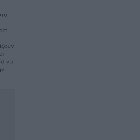
στο
nom
ρίζουν
οι
id να
ην