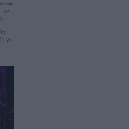
ύτερος
 την
ς
 θα
δο για