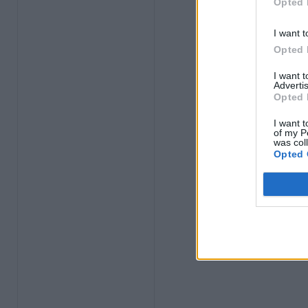
Opted 
I want t
Opted 
I want 
Advertis
Opted 
I want t
of my P
was col
Opted 