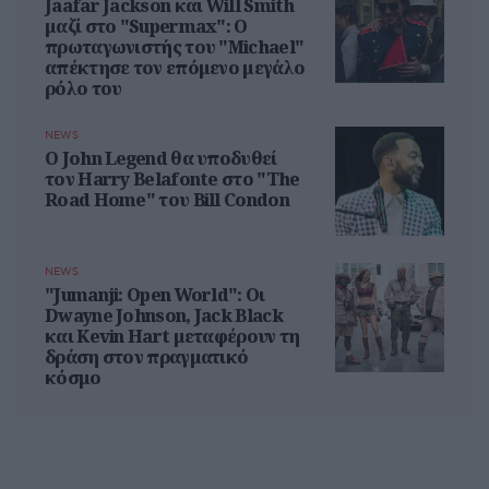
Jaafar Jackson και Will Smith
μαζί στο "Supermax": Ο
πρωταγωνιστής του "Michael"
απέκτησε τον επόμενο μεγάλο
ρόλο του
NEWS
Ο John Legend θα υποδυθεί
τον Harry Belafonte στο "The
Road Home" του Bill Condon
NEWS
"Jumanji: Open World": Οι
Dwayne Johnson, Jack Black
και Kevin Hart μεταφέρουν τη
δράση στον πραγματικό
κόσμο