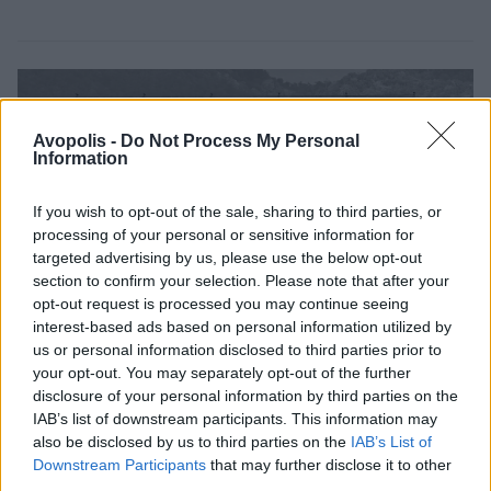
Avopolis -
Do Not Process My Personal
Information
If you wish to opt-out of the sale, sharing to third parties, or
processing of your personal or sensitive information for
targeted advertising by us, please use the below opt-out
section to confirm your selection. Please note that after your
opt-out request is processed you may continue seeing
interest-based ads based on personal information utilized by
us or personal information disclosed to third parties prior to
your opt-out. You may separately opt-out of the further
disclosure of your personal information by third parties on the
Άθενς Ντράιβ-Ιν: Για να μην βλέπουμε drive-in
IAB’s list of downstream participants. This information may
κινηματογράφους μόνο στις ταινίες
also be disclosed by us to third parties on the
IAB’s List of
Downstream Participants
that may further disclose it to other
Το πρώτο drive-in σινεμά της Αθήνας είναι γεγονός.
third parties.