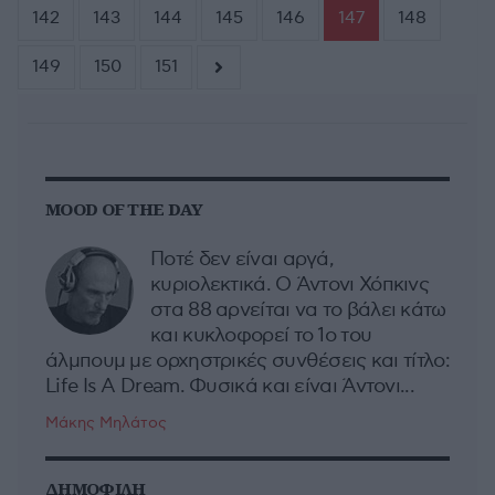
142
143
144
145
146
147
148
149
150
151
MOOD OF THE DAY
Ποτέ δεν είναι αργά,
κυριολεκτικά. Ο Άντονι Χόπκινς
στα 88 αρνείται να το βάλει κάτω
και κυκλοφορεί το 1ο του
άλμπουμ με ορχηστρικές συνθέσεις και τίτλο:
Life Is A Dream. Φυσικά και είναι Άντονι...
Μάκης Μηλάτος
ΔΗΜΟΦΙΛΗ