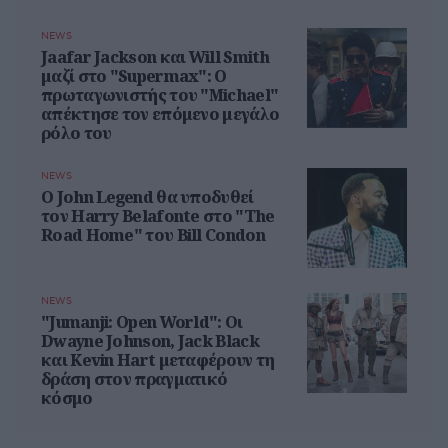
NEWS
Jaafar Jackson και Will Smith
μαζί στο "Supermax": Ο
πρωταγωνιστής του "Michael"
απέκτησε τον επόμενο μεγάλο
ρόλο του
NEWS
Ο John Legend θα υποδυθεί
τον Harry Belafonte στο "The
Road Home" του Bill Condon
NEWS
"Jumanji: Open World": Οι
Dwayne Johnson, Jack Black
και Kevin Hart μεταφέρουν τη
δράση στον πραγματικό
κόσμο