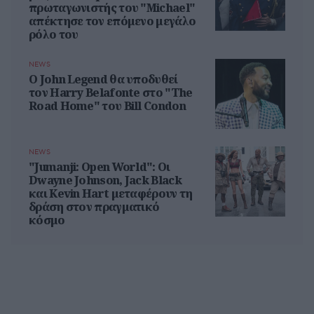
πρωταγωνιστής του "Michael"
απέκτησε τον επόμενο μεγάλο
ρόλο του
NEWS
Ο John Legend θα υποδυθεί
τον Harry Belafonte στο "The
Road Home" του Bill Condon
NEWS
"Jumanji: Open World": Οι
Dwayne Johnson, Jack Black
και Kevin Hart μεταφέρουν τη
δράση στον πραγματικό
κόσμο