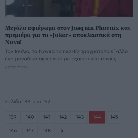
Μεγάλο αφιέρωμα στον Joaquin Phoenix και
πρεμιέρα για το «Joker» αποκλειστικά στη
Nova!
Τον Ιούλιο, το Novacinema2HD πραγματοποιεί άλλο
ένα μοναδικό αφιέρωμα με εξαιρετικές ταινίες.
ΔΕΛΤΊΟ ΤΎΠΟΥ
Σελίδα 144 από 152
139
140
141
142
143
144
145
146
147
148