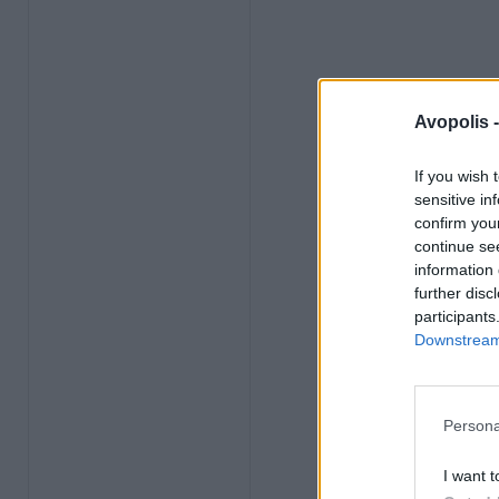
Avopolis 
If you wish 
sensitive in
confirm you
continue se
information 
further disc
participants
Downstream 
Persona
I want t