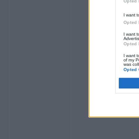
Opted 
I want t
Opted 
I want 
Advertis
Opted 
I want t
of my P
was col
Opted 