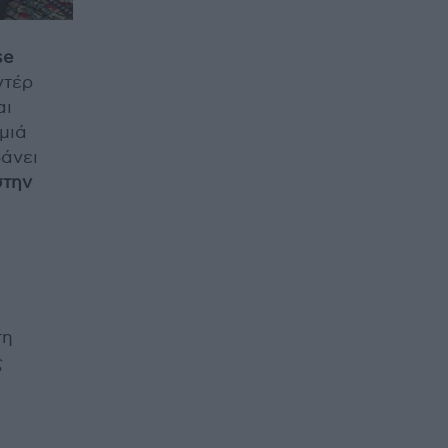
se
ντέρ
αι
μιά
βάνει
στην
τη
ς