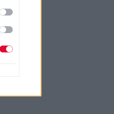
 τα
α την
 του
 θα