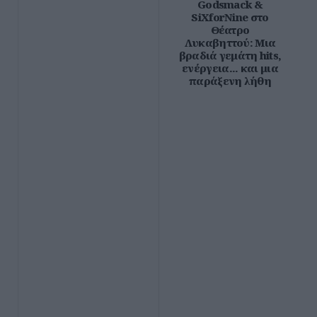
Godsmack &
SiXforNine στο
Θέατρο
Λυκαβηττού: Μια
βραδιά γεμάτη hits,
ενέργεια... και μια
παράξενη λήθη