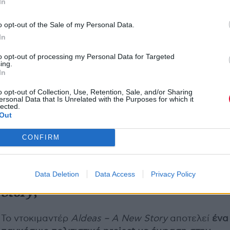
In
o opt-out of the Sale of my Personal Data.
In
to opt-out of processing my Personal Data for Targeted
ing.
In
Ο
Martin Scorsese
σχολίασε τη μεγάλη απώλεια με
o opt-out of Collection, Use, Retention, Sale, and/or Sharing
εξής λόγια: «Η απώλεια για μένα είναι βαθιά — είχ
ersonal Data that Is Unrelated with the Purposes for which it
lected.
τύχη να τον γνωρίσω και θα μου λείψει η παρουσία
Out
και η ζεστασιά του. Η απώλεια για τον κόσμο είναι
τεράστια. Όμως άφησε πίσω του ένα φως, που δεν
CONFIRM
σβήσει ποτέ».
Τι θα περιλαμβάνει το
Aldeas – A New
Data Deletion
Data Access
Privacy Policy
Story
;
Το ντοκιμαντέρ
Aldeas – A New Story
αποτελεί
ένα