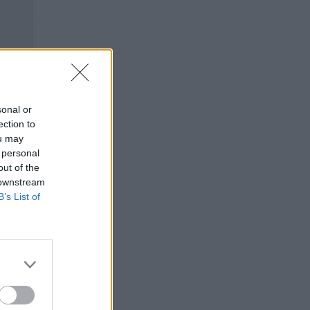
sonal or
ection to
ou may
 personal
out of the
 downstream
B’s List of