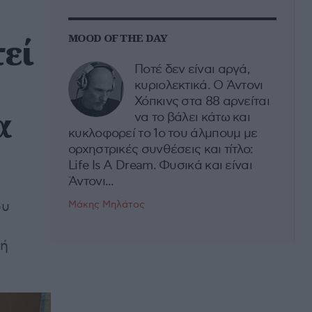
εί
MOOD OF THE DAY
Ποτέ δεν είναι αργά,
κυριολεκτικά. Ο Άντονι
Χόπκινς στα 88 αρνείται
α
να το βάλει κάτω και
κυκλοφορεί το 1ο του άλμπουμ με
ορχηστρικές συνθέσεις και τίτλο:
Life Is A Dream. Φυσικά και είναι
Άντονι...
ου
Μάκης Μηλάτος
κή