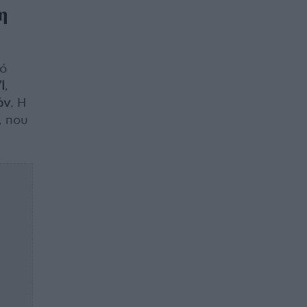
η
κό
I
,
ών
. Η
, που