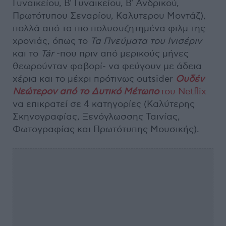
Γυναικείου, Β' Γυναικείου, Β' Ανδρικού,
Πρωτότυπου Σεναρίου, Καλυτερου Μοντάζ),
πολλά από τα πιο πολυσυζητημένα φιλμ της
χρονιάς, όπως το
Τα Πνεύματα του Ινισέριν
και το
Tár
-που πριν από μερικούς μήνες
θεωρούνταν φαβορί- να φεύγουν με άδεια
χέρια και το μέχρι πρότινως outsider
Ουδέν
Νεώτερον από το Δυτικό Μέτωπο
του Netflix
να επικρατεί σε 4 κατηγορίες (Καλύτερης
Σκηνογραφίας, Ξενόγλωσσης Ταινίας,
Φωτογραφίας και Πρωτότυπης Μουσικής).