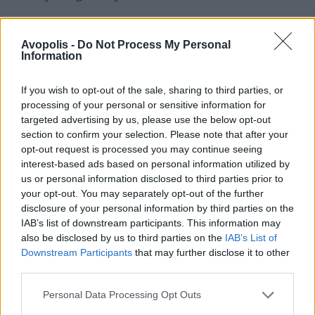
Καλύτερο Τραγούδι
Avopolis -
Do Not Process My Personal
Νικητής: “Naatu Naatu” From RRR
Information
Καλύτερου Ήχου
If you wish to opt-out of the sale, sharing to third parties, or
Top Gun: Maverick
processing of your personal or sensitive information for
targeted advertising by us, please use the below opt-out
Καλύτερου Προσαρμοσμένου Σεναρίου
section to confirm your selection. Please note that after your
opt-out request is processed you may continue seeing
Women Talking
interest-based ads based on personal information utilized by
us or personal information disclosed to third parties prior to
Καλύτερου Πρωτότυπου Σεναρίου
your opt-out. You may separately opt-out of the further
Everything Everywhere All at Once
disclosure of your personal information by third parties on the
IAB’s list of downstream participants. This information may
also be disclosed by us to third parties on the
IAB’s List of
Καλύτερων Οπτικών Εφέ
Downstream Participants
that may further disclose it to other
Avatar: The Way of Water
third parties.
Καλύτερης Πρωτότυπης Μουσικής
Personal Data Processing Opt Outs
All Quiet on the Western Front