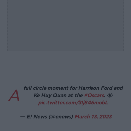
full circle moment for Harrison Ford and
A
Ke Huy Quan at the
#Oscars
. 😭
pic.twitter.com/3Ij846mobL
— E! News (@enews)
March 13, 2023