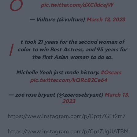
O
pic.twitter.com/dXClldcejW
— Vulture (@vulture)
March 13, 2023
t took 21 years for the second woman of
I
color to win Best Actress, and 95 years for
the first Asian woman to do so.
Michelle Yeoh just made history.
#Oscars
pic.twitter.com/kQRc82Ce64
— zoë rose bryant (@zoerosebryant)
March 13,
2023
https://www.instagram.com/p/CpttZGEt2m7
https://www.instagram.com/p/CptZJgUATBM