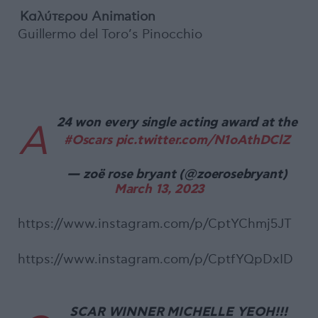
Καλύτερου Animation
Guillermo del Toro’s Pinocchio
24 won every single acting award at the
A
#Oscars
pic.twitter.com/N1oAthDClZ
— zoë rose bryant (@zoerosebryant)
March 13, 2023
https://www.instagram.com/p/CptYChmj5JT
https://www.instagram.com/p/CptfYQpDxID
SCAR WINNER MICHELLE YEOH!!!