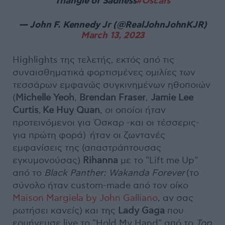
Triangle of Sadness
#Oscars
— John F. Kennedy Jr (@RealJohnJohnKJR)
March 13, 2023
Highlights της τελετής, εκτός από τις
συναισθηματικά φορτισμένες ομιλίες των
τεσσάρων εμφανώς συγκινημένων ηθοποιών
(
Michelle Yeoh
,
Brendan Fraser
,
Jamie Lee
Curtis
,
Ke Huy Quan
, οι οποίοι ήταν
προτεινόμενοι για Όσκαρ -και οι τέσσερις-
για πρώτη φορά) ήταν οι ζωντανές
εμφανίσεις της (απαστράπτουσας
εγκυμονούσας)
Rihanna
με το "Lift me Up"
από το
Black Panther: Wakanda Forever
(το
σύνολο ήταν custom-made από τον οίκο
Maison Margiela by John Galliano
, αν σας
ρωτήσει κανείς) και της
Lady Gaga
που
ερμήνευσε live το "Hold My Hand" από το
Top