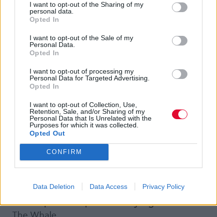
I want to opt-out of the Sharing of my
personal data.
Opted In
Καλύτερης Σκηνογραφίας
All Quiet on the Western Front
I want to opt-out of the Sale of my
Personal Data.
Opted In
Καλύτερου Animation Μικρού Μήκους
The Boy, the Mole, the Fox, and the Horse
I want to opt-out of processing my
Personal Data for Targeted Advertising.
Opted In
Καλύτερου Ντοκιμαντέρ Μικρού Μήκους
I want to opt-out of Collection, Use,
The Elephant Whisperers
Retention, Sale, and/or Sharing of my
Personal Data that Is Unrelated with the
Purposes for which it was collected.
Καλύτερης Ξενόγλωσσης Ταινίας
Opted Out
All Quiet on the Western Front (Germany)
CONFIRM
Καλύτερων Κοστουμιών:
Black Panther: Wakanda Forever
Data Deletion
Data Access
Privacy Policy
Καλύτερο Makeup και Hairstyling
The Whale