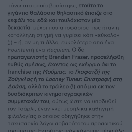
πάνω στο οποίο βασίστηκε,
ετούτο το
γιγάντιο θαλάσσιο θηλαστικό έπαιζε στο
κεφάλι του εδώ και τουλάχιστον μία
δεκαετία
, μέχρι που αποφάσισε πως ήταν η
κατάλληλη στιγμή να γυρίσει κάτι «εύκολο»
(;) – ή, αν μη τι άλλο, ευκολότερο από ένα
Fountain
ή ένα
Requiem
.
Ο δε
πρωταγωνιστής Brendan Fraser, προσελήφθη
ευθύς αμέσως, έχοντας ως εχέγγυο όχι το
franchise της
Μούμιας
, το
Γκαφατζή της
Ζούγκλας
ή το
Looney Tunes: Επιστροφή στη
Δράση
, αλλά το τρέιλερ (!) από μια εκ των
δυσδιάκριτων κινηματογραφικών
συμμετοχών του
, ούτως ώστε να υποδυθεί
τον Τσάρλι, έναν γκέι μεσήλικα καθηγητή
φιλολογίας ο οποίος οδηγήθηκε στην
παχυσαρκία λόγω σοβαρότατου προσωπικού
τραύματος. Εντούτοις, εάν κάνουμε πέρα όλο