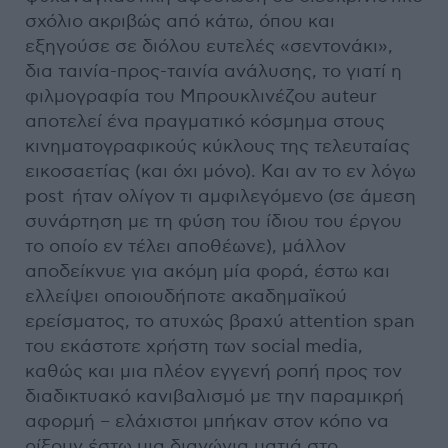
σχόλιο ακριβώς από κάτω, όπου και
εξηγούσε σε διόλου ευτελές «σεντονάκι»,
δια ταινία-προς-ταινία ανάλυσης, το γιατί η
φιλμογραφία του Μπρουκλινέζου auteur
αποτελεί ένα πραγματικό κόσμημα στους
κινηματογραφικούς κύκλους της τελευταίας
εικοσαετίας (και όχι μόνο). Και αν το εν λόγω
post ήταν ολίγον τι αμφιλεγόμενο (σε άμεση
συνάρτηση με τη φύση του ίδιου του έργου
το οποίο εν τέλει αποθέωνε), μάλλον
αποδείκνυε για ακόμη μία φορά, έστω και
ελλείψει οποιουδήποτε ακαδημαϊκού
ερείσματος, το ατυχώς βραχύ attention span
του εκάστοτε χρήστη των social media,
καθώς και μια πλέον εγγενή ροπή προς τον
διαδικτυακό κανιβαλισμό με την παραμικρή
αφορμή – ελάχιστοι μπήκαν στον κόπο να
ρίξουν έστω μια διαγώνια ματιά στο