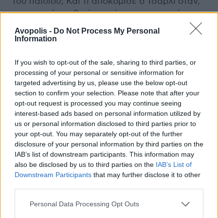
του παιδιού; Και τι αποκόμισε ο Τσάρλι όταν,
σε μια κρίση ηθικής εκτόνωσης, προτρέπει
τους φοιτητές του να «γαμήσουν» τις οδηγίες
Avopolis -
Do Not Process My Personal
του μαθήματος και απλά να γράψουν κάτι
Information
που πραγματικά τους εκφράζει; Όταν άνοιξε
επιτέλους την κάμερα στο κοινό zoom
If you wish to opt-out of the sale, sharing to third parties, or
processing of your personal or sensitive information for
session (καθώς ντρεπόταν εμφανώς για το
targeted advertising by us, please use the below opt-out
σώμα του) οι περισσότεροι ένιωσαν άβολα
section to confirm your selection. Please note that after your
και τον έβγαλαν φωτογραφία.
Και αν αυτή
opt-out request is processed you may continue seeing
ήταν η τελευταία του απόπειρα να κάνει κάτι
interest-based ads based on personal information utilized by
καλό στον κόσμο;
Είναι ασφαλές να
us or personal information disclosed to third parties prior to
your opt-out. You may separately opt-out of the further
υποθέσουμε ότι, ακόμα και αν κάποιοι
disclosure of your personal information by third parties on the
μαθητές όντως του έστειλαν κάτι αυθόρμητο
IAB’s list of downstream participants. This information may
και ειλικρινές, η συνέχεια δίχως αυτόν σαν
also be disclosed by us to third parties on the
IAB’s List of
ινστρούχτορα (προφανώς τον απέλυσε το
Downstream Participants
that may further disclose it to other
κολλέγιο στο οποίο δούλευε μετά από αυτή
third parties.
την προτροπή) θα συμβαδίσει με τις επιταγές
Personal Data Processing Opt Outs
της κοινωνίας και με την αναγκαιότητα του