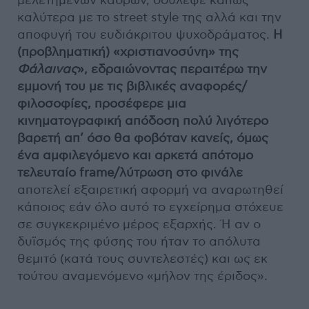
μελετημένων κάδρων, δούλεψε κάπως
καλύτερα με το street style της αλλά και την
αποφυγή του ευδιάκριτου ψυχοδράματος.
Η
(προβληματική) «χριστιανοσύνη» της
Φάλαινας
», εδραιώνοντας περαιτέρω την
εμμονή του με τις βιβλικές αναφορές/
φιλοσοφίες, προσέφερε μια
κινηματογραφική απόδοση πολύ λιγότερο
βαρετή απ’ όσο θα φοβόταν κανείς, όμως
ένα αμφιλεγόμενο και αρκετά απότομο
τελευταίο frame/λύτρωση στο φινάλε
αποτελεί εξαιρετική αφορμή να αναρωτηθεί
κάποιος εάν όλο αυτό το εγχείρημα στόχευε
σε συγκεκριμένο μέρος εξαρχής. Ή αν ο
δυϊσμός της φύσης του ήταν το απόλυτα
θεμιτό (κατά τους συντελεστές) και ως εκ
τούτου αναμενόμενο «μήλον της έριδος».