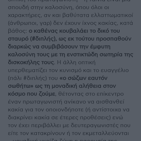
σπουδή στην καλοσύνη, όπου όλοι οι
χαρακτήρες, αν και βαθύτατα ελλαττωματικοί
(άνθρωποι, γαρ) δεν έχουν ίχνος κακίας, κατά
βάθος:
ο καθένας κουβαλάει το δικό του
σταυρό (#διπλής), ως εκ τούτου προσπαθούν
διαρκώς να συμβιβάσουν την έμφυτη
καλοσύνη τους με τη ενστικτώδη σωτηρία της
δισκοκήλης τους
. Η άλλη οπτική
υπερθεματίζει τον κυνισμό και το ευαγγέλιο
(πάλι #διπλής) του
«ο σώζων εαυτόν
σωθήτω» ως τη μοναδική αλήθεια στον
κόσμο που ζούμε
, θέτοντας στο επίκεντρο
έναν πρωταγωνιστή ανίκανο να αισθανθεί
κακία για τον οποιονδήποτε (ή αντίστοιχα να
διακρίνει κακία σε έτερες προθέσεις) ενώ
τον έχει περιβάλλει με δευτεραγωνιστές που
είτε τον κατακρίνουν ή τον εκμεταλλεύονται