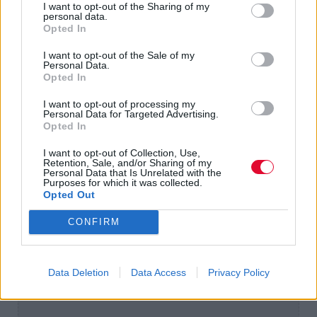
να αγκαλιάσει κανείς τον καθωσπρεπισμό
I want to opt-out of the Sharing of my
personal data.
και τις οδηγίες στο δρόμο που θα οδηγήσει
Opted In
στο χαρτί του πτυχίου. Και κατ’ επέκτασιν, σε
όλη την πορεία στην (επαγγελματική) ζωή.
I want to opt-out of the Sale of my
Personal Data.
Opted In
I want to opt-out of processing my
Personal Data for Targeted Advertising.
Opted In
I want to opt-out of Collection, Use,
Retention, Sale, and/or Sharing of my
Personal Data that Is Unrelated with the
Purposes for which it was collected.
Opted Out
CONFIRM
Data Deletion
Data Access
Privacy Policy