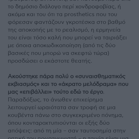
το δημόσιο διάλογο περί χονδροφοβίας, ή
ακόμα και του ότι τα prosthetics που του
φόρεσαν φαντάζουν γκροτέσκα στο βαθμό
της αποκοπής με το ρεαλισμό, η ερμηνεία
του είναι τόσο καλή που μπορεί να ταιριάξει
με όποια αποκωδικοποίηση (από τις δύο
βασικές που μπορώ να σκεφτώ τώρα)
προσδώσει ο εκάστοτε θεατής.
Ακούστηκε πάρα πολύ ο «συναισθηματικός
εκβιασμός» και το «άκρατο μελόδραμα» που
μας «επιβάλλει» τούτο εδώ το έργο
.
Παραδόξως, το άνωθεν επιχείρημα
λειτουργεί ωραιότατα σαν τροφή σε μια
κουβέντα πάνω στο συγκεκριμένο πόνημα,
όπου κονταροχτυπιούνται οι εξής δύο
απόψεις: από τη μία – σαν ταυτοσημία στην
οπτική του πρωταγωνιστή – η ταινία είναι μια