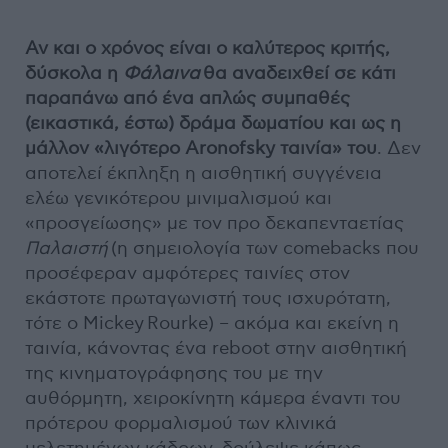
Αν και ο χρόνος είναι ο καλύτερος κριτής,
δύσκολα η
Φάλαινα
θα αναδειχθεί σε κάτι
παραπάνω από ένα απλώς συμπαθές
(εικαστικά, έστω) δράμα δωματίου και ως η
μάλλον «λιγότερο Aronofsky ταινία» του
. Δεν
αποτελεί έκπληξη η αισθητική συγγένεια
ελέω γενικότερου μινιμαλισμού και
«προσγείωσης» με τον προ δεκαπενταετίας
Παλαιστή
(η σημειολογία των comebacks που
προσέφεραν αμφότερες ταινίες στον
εκάστοτε πρωταγωνιστή τους ισχυρότατη,
τότε ο Mickey Rourke) – ακόμα και εκείνη η
ταινία, κάνοντας ένα reboot στην αισθητική
της κινηματογράφησης του με την
αυθόρμητη, χειροκίνητη κάμερα έναντι του
πρότερου φορμαλισμού των κλινικά