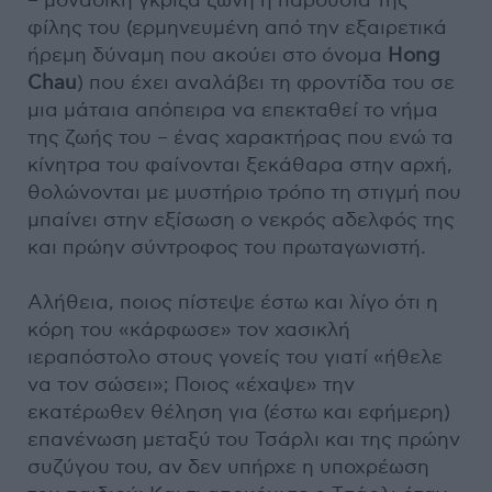
– μοναδική γκρίζα ζώνη η παρουσία της
φίλης του (ερμηνευμένη από την εξαιρετικά
ήρεμη δύναμη που ακούει στο όνομα
Hong
Chau
) που έχει αναλάβει τη φροντίδα του σε
μια μάταια απόπειρα να επεκταθεί το νήμα
της ζωής του – ένας χαρακτήρας που ενώ τα
κίνητρα του φαίνονται ξεκάθαρα στην αρχή,
θολώνονται με μυστήριο τρόπο τη στιγμή που
μπαίνει στην εξίσωση ο νεκρός αδελφός της
και πρώην σύντροφος του πρωταγωνιστή.
Αλήθεια, ποιος πίστεψε έστω και λίγο ότι η
κόρη του «κάρφωσε» τον χασικλή
ιεραπόστολο στους γονείς του γιατί «ήθελε
να τον σώσει»; Ποιος «έχαψε» την
εκατέρωθεν θέληση για (έστω και εφήμερη)
επανένωση μεταξύ του Τσάρλι και της πρώην
συζύγου του, αν δεν υπήρχε η υποχρέωση